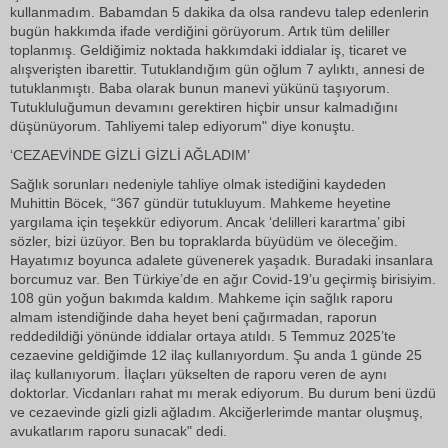
kullanmadım. Babamdan 5 dakika da olsa randevu talep edenlerin
bugün hakkımda ifade verdiğini görüyorum. Artık tüm deliller
toplanmış. Geldiğimiz noktada hakkımdaki iddialar iş, ticaret ve
alışverişten ibarettir. Tutuklandığım gün oğlum 7 aylıktı, annesi de
tutuklanmıştı. Baba olarak bunun manevi yükünü taşıyorum.
Tutukluluğumun devamını gerektiren hiçbir unsur kalmadığını
düşünüyorum. Tahliyemi talep ediyorum" diye konuştu.
‘CEZAEVİNDE GİZLİ GİZLİ AĞLADIM’
Sağlık sorunları nedeniyle tahliye olmak istediğini kaydeden
Muhittin Böcek, “367 gündür tutukluyum. Mahkeme heyetine
yargılama için teşekkür ediyorum. Ancak ‘delilleri karartma’ gibi
sözler, bizi üzüyor. Ben bu topraklarda büyüdüm ve öleceğim.
Hayatımız boyunca adalete güvenerek yaşadık. Buradaki insanlara
borcumuz var. Ben Türkiye’de en ağır Covid-19’u geçirmiş birisiyim.
108 gün yoğun bakımda kaldım. Mahkeme için sağlık raporu
almam istendiğinde daha heyet beni çağırmadan, raporun
reddedildiği yönünde iddialar ortaya atıldı. 5 Temmuz 2025’te
cezaevine geldiğimde 12 ilaç kullanıyordum. Şu anda 1 günde 25
ilaç kullanıyorum. İlaçları yükselten de raporu veren de aynı
doktorlar. Vicdanları rahat mı merak ediyorum. Bu durum beni üzdü
ve cezaevinde gizli gizli ağladım. Akciğerlerimde mantar oluşmuş,
avukatlarım raporu sunacak" dedi.