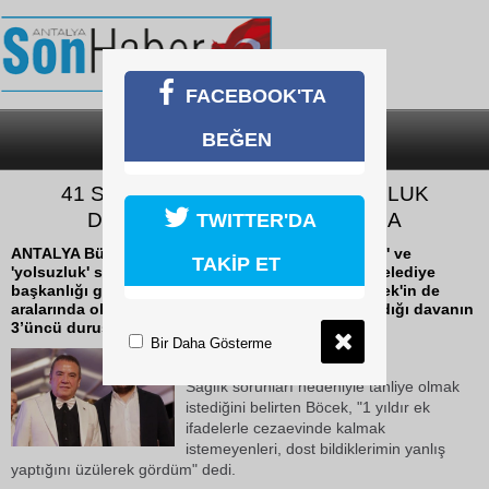
FACEBOOK'TA
BEĞEN
SON DAKİKA
KATEGORİLER
41 SANIKLI RÜŞVET VE YOLSUZLUK
DAVASINDA 3'ÜNCÜ DURUŞMA
TWITTER'DA
ANTALYA Büyükşehir Belediyesi'ne yönelik 'rüşvet' ve
TAKİP ET
'yolsuzluk' soruşturması kapsamında tutuklanıp belediye
başkanlığı görevinden uzaklaştırılan Muhittin Böcek'in de
aralarında olduğu 2’si tutuklu, 41 sanığın yargılandığı davanın
3’üncü duruşması başladı
Bir Daha Gösterme
07 Temmuz 2026 Salı 13:27
Sağlık sorunları nedeniyle tahliye olmak
istediğini belirten Böcek, "1 yıldır ek
ifadelerle cezaevinde kalmak
istemeyenleri, dost bildiklerimin yanlış
yaptığını üzülerek gördüm" dedi.