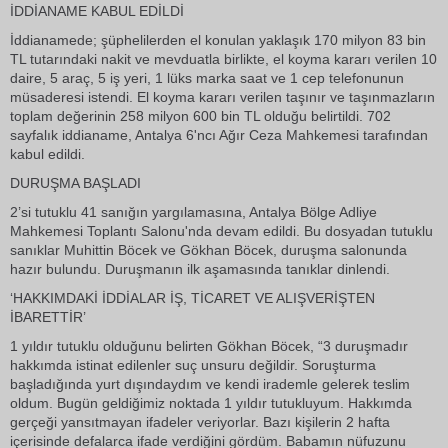
İDDİANAME KABUL EDİLDİ
İddianamede; şüphelilerden el konulan yaklaşık 170 milyon 83 bin
TL tutarındaki nakit ve mevduatla birlikte, el koyma kararı verilen 10
daire, 5 araç, 5 iş yeri, 1 lüks marka saat ve 1 cep telefonunun
müsaderesi istendi. El koyma kararı verilen taşınır ve taşınmazların
toplam değerinin 258 milyon 600 bin TL olduğu belirtildi. 702
sayfalık iddianame, Antalya 6'ncı Ağır Ceza Mahkemesi tarafından
kabul edildi.
DURUŞMA BAŞLADI
2’si tutuklu 41 sanığın yargılamasına, Antalya Bölge Adliye
Mahkemesi Toplantı Salonu'nda devam edildi. Bu dosyadan tutuklu
sanıklar Muhittin Böcek ve Gökhan Böcek, duruşma salonunda
hazır bulundu. Duruşmanın ilk aşamasında tanıklar dinlendi.
‘HAKKIMDAKİ İDDİALAR İŞ, TİCARET VE ALIŞVERİŞTEN
İBARETTİR’
1 yıldır tutuklu olduğunu belirten Gökhan Böcek, “3 duruşmadır
hakkımda istinat edilenler suç unsuru değildir. Soruşturma
başladığında yurt dışındaydım ve kendi irademle gelerek teslim
oldum. Bugün geldiğimiz noktada 1 yıldır tutukluyum. Hakkımda
gerçeği yansıtmayan ifadeler veriyorlar. Bazı kişilerin 2 hafta
içerisinde defalarca ifade verdiğini gördüm. Babamın nüfuzunu