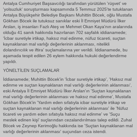
Antalya Cumhuriyet Başsavcılığı tarafından yürütülen 'rüşvet' ve
'yolsuzluk' soruşturması kapsamında 5 Temmuz 2025'te tutuklanan
Antalya Büyükşehir Belediye Başkanı Muhittin Böcek, oğlu Mustafa
Gökhan Böcek ile tutuksuz sanıklar eski İl Emniyet Müdürü İlker
Arslan, iş insanları Fazlı Ateş ve Mehmet Okan Kaya'nın aralarında
olduğu 41 sanık hakkında hazırlanan 702 sayfalık iddianamede;
'İcbar suretiyle irtikap, haksız mal edinme, nüfuz ticareti, suçtan
kaynaklanan mal varlığı değerlerinin aklanması, nitelikli
dolandırıcılık ve iftira' suçlamalarına yer verildi. İddianamede, bu
aşamada tespit edilen 26 eylem hakkında hukuki değerlendirme
yapıldı.
YÖNELTİLEN SUÇLAMALAR
İddianamede; Muhittin Böcek'in 'İcbar suretiyle irtikap', 'Haksız mal
edinme ve suçtan kaynaklanan mal varlığı değerlerinin aklanması',
eski Antalya İl Emniyet Müdürü İlker Arslan'ın 'Suçtan kaynaklanan
mal varlığı değerlerinin aklanması ve haksız mal edinme', Mustafa
Gökhan Böcek'in 'Yardım eden sıfatıyla icbar suretiyle irtikap ve
suçtan kaynaklanan mal varlığı değerlerinin aklanması' ile 'Nüfuz
ticareti ve yardım eden sıfatıyla haksız mal edinme' ve 'Suçu
meslek edinen kişi' suçlarından cezalandırılması talep edildi. Zuhal
Böcek ve Zeynep Kerimoğlu hakkında ise 'Suçtan kaynaklanan mal
varlığı değerlerinin aklanması' suçundan ceza istendi.