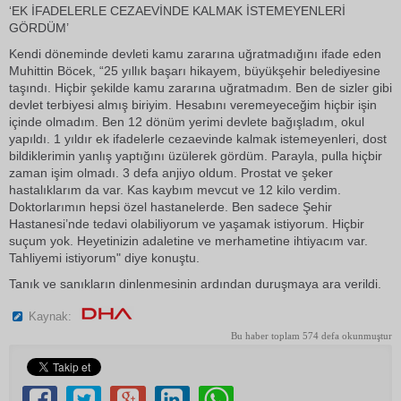
‘EK İFADELERLE CEZAEVİNDE KALMAK İSTEMEYENLERİ
GÖRDÜM’
Kendi döneminde devleti kamu zararına uğratmadığını ifade eden
Muhittin Böcek, “25 yıllık başarı hikayem, büyükşehir belediyesine
taşındı. Hiçbir şekilde kamu zararına uğratmadım. Ben de sizler gibi
devlet terbiyesi almış biriyim. Hesabını veremeyeceğim hiçbir işin
içinde olmadım. Ben 12 dönüm yerimi devlete bağışladım, okul
yapıldı. 1 yıldır ek ifadelerle cezaevinde kalmak istemeyenleri, dost
bildiklerimin yanlış yaptığını üzülerek gördüm. Parayla, pulla hiçbir
zaman işim olmadı. 3 defa anjiyo oldum. Prostat ve şeker
hastalıklarım da var. Kas kaybım mevcut ve 12 kilo verdim.
Doktorlarımın hepsi özel hastanelerde. Ben sadece Şehir
Hastanesi’nde tedavi olabiliyorum ve yaşamak istiyorum. Hiçbir
suçum yok. Heyetinizin adaletine ve merhametine ihtiyacım var.
Tahliyemi istiyorum" diye konuştu.
Tanık ve sanıkların dinlenmesinin ardından duruşmaya ara verildi.
Kaynak:
Bu haber toplam 574 defa okunmuştur