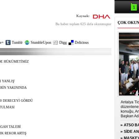
Samsun'da
kazası: 
1
Kaynak:
ÇOK OKU
Bu haber toplam 625 defa okunmuştur
e+
Tumblr
StumbleUpon
Digg
Delicious
DE HÜKÜMETİMİZ
 YANLIŞ'
ERİN YAKININDA
40 DERECEYİ GÖRDÜ
Antalya Tic
düzenlenen
UTULMASI
konuğu, An
Başkan Ada
ATSO BA
RGAH TALEBİ
KONUĞ
SİDE A
IK REKOR ARTIŞ
ÇOCUĞA
MASKEY