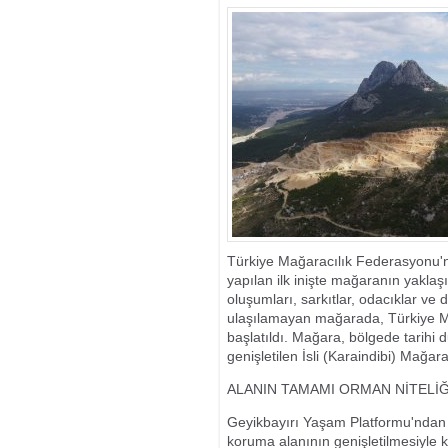
ALTINDA KAL
ÇALAN HIRSI
KAÇAMADI
Türkiye Mağaracılık Federasyonu'nd
yapılan ilk inişte mağaranın yaklaşı
oluşumları, sarkıtlar, odacıklar v
ulaşılamayan mağarada, Türkiye M
başlatıldı. Mağara, bölgede tarihi 
genişletilen İsli (Karaindibi) Mağa
ALANIN TAMAMI ORMAN NİTELİ
Geyikbayırı Yaşam Platformu'ndan 
koruma alanının genişletilmesiyle k