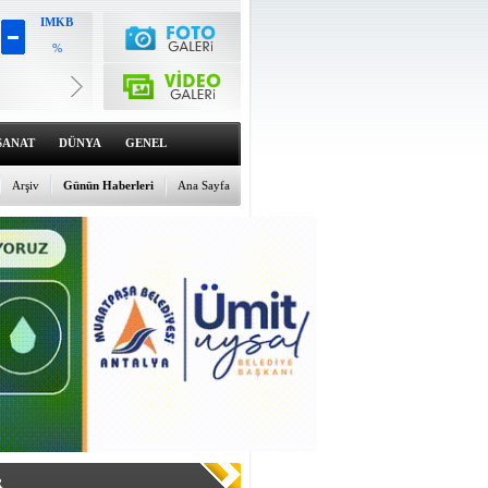
IMKB
%
Altın
6580.32
%1.54
Dolar
47.7034
SANAT
DÜNYA
GENEL
%0.12
Euro
55.0065
Arşiv
Günün Haberleri
Ana Sayfa
%-0.11
R