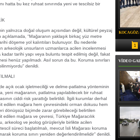
aynı hatta bu kez ruhsat sınırında yeni ve tescilsiz bir
İK
in yalnızca doğal oluşum açısından değil, kültürel peyzaj
KOCAGÖZ:
len açıklamada, “Mağaranın yaklaşık birkaç yüz metre
SORUMLU
 tarihi döşeme yol kalıntıları bulunuyor. Bu nedenle
1
ın arkeolojik unsurların uzmanlarca acilen incelenmesi
kadar tarihi yapı veya buluntu tespit edilmiş değil, fakat
emesi henüz yapılmadı. Asıl sorun da bu. Koruma sınırları
VİDEO GA
ilinmiyordu" denildi.
ILMALI
nde açık ocak işletmeciliği ve delme-patlatma yönteminin
, yeni mağaranın, patlatma yapılabilecek bir ruhsat
ın ciddi risk yarattığı belirtildi. İlgili kurumlar derhal
it edilen mağara hem çevresindeki orman dokusu hem
Erbaş, Ha
Veli Cam
 geri dönüşsüz biçimde zarar görebileceği belirtilen
teravih 
pit edilen mağara ve çevresi, Türkiye Mağaracılık
kıld
arkeolog ve jeolog görüşleriyle birlikte acilen
escil süreci başlatılmalı, mevcut İsli Mağarası koruma
ınarak koruma sınırı yeniden değerlendirilmelidir" denildi.