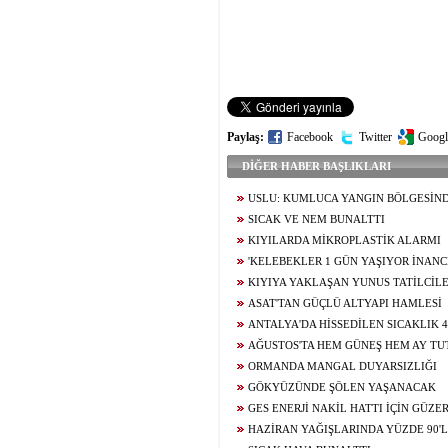
Paylaş:
Facebook
Twitter
Googl
DİĞER HABER BAŞLIKLARI
USLU: KUMLUCA YANGIN BÖLGESİN
VATANDAŞIMIZIN YANINDA
SICAK VE NEM BUNALTTI
KIYILARDA MİKROPLASTİK ALARMI
'KELEBEKLER 1 GÜN YAŞIYOR İNANCI
KIYIYA YAKLAŞAN YUNUS TATİLCİL
YÜZDÜ
ASAT'TAN GÜÇLÜ ALTYAPI HAMLESİ
ANTALYA'DA HİSSEDİLEN SICAKLIK 
AĞUSTOS'TA HEM GÜNEŞ HEM AY T
ORMANDA MANGAL DUYARSIZLIĞI
GÖKYÜZÜNDE ŞÖLEN YAŞANACAK
GES ENERJİ NAKİL HATTI İÇİN GÜZE
HAZİRAN YAĞIŞLARINDA YÜZDE 90'L