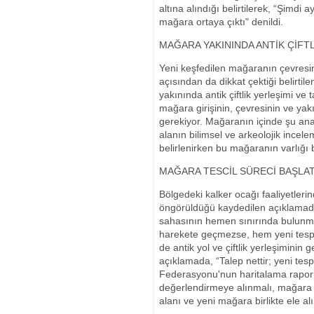
altına alındığı belirtilerek, “Şimdi 
mağara ortaya çıktı" denildi.
MAĞARA YAKININDA ANTİK ÇİFTL
Yeni keşfedilen mağaranın çevresin
açısından da dikkat çektiği belirti
yakınında antik çiftlik yerleşimi ve
mağara girişinin, çevresinin ve yak
gerekiyor. Mağaranın içinde şu ana 
alanın bilimsel ve arkeolojik incel
belirlenirken bu mağaranın varlığı b
MAĞARA TESCİL SÜRECİ BAŞLAT
Bölgedeki kalker ocağı faaliyetleri
öngörüldüğü kaydedilen açıklamada
sahasının hemen sınırında bulunmasın
harekete geçmezse, hem yeni tesp
de antik yol ve çiftlik yerleşiminin
açıklamada, “Talep nettir; yeni tes
Federasyonu'nun haritalama raporu, 
değerlendirmeye alınmalı, mağara t
alanı ve yeni mağara birlikte ele al