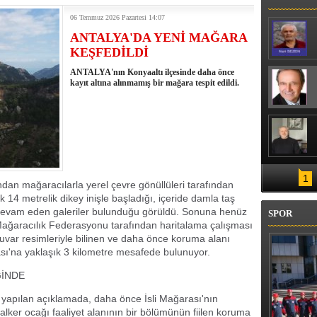
ARAK CAN VERDİĞİ KAZA KAMERADA
Z JANDARMA EKİPLERİNDEN
06 Temmuz 2026 Pazartesi 14:07
ANTALYA'DA YENİ MAĞARA
KEŞFEDİLDİ
ANTALYA'nın Konyaaltı ilçesinde daha önce
kayıt altına alınmamış bir mağara tespit edildi.
1
an mağaracılarla yerel çevre gönüllüleri tarafından
k 14 metrelik dikey inişle başladığı, içeride damla taş
e devam eden galeriler bulunduğu görüldü. Sonuna henüz
SPOR
ağaracılık Federasyonu tarafından haritalama çalışması
duvar resimleriyle bilinen ve daha önce koruma alanı
rası'na yaklaşık 3 kilometre mesafede bulunuyor.
ĞİNDE
yapılan açıklamada, daha önce İsli Mağarası'nın
alker ocağı faaliyet alanının bir bölümünün fiilen koruma