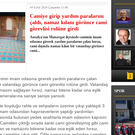
04 Eylül 2024 Çarşamba 11:08
Camiye girip yardım paralarını
çaldı, namaz kılanı görünce cami
görevlisi rolüne girdi
Antalya'nın Manavgat ilçesinde caminin imam
odasına girerek yardım paralarını çalan hırsız,
cami dışında namaz kılan bir vatandaşı görünce
cami...
1
minin imam odasına girerek yardım paralarını çalan
r vatandaşı görünce cami görevlisi rolüne girdi. Vatandaş
lmasını sağlayan hırsız, namaz bitene kadar ona eşlik
SPOR
kameralarına saniye saniye yansıdı.
te koyduğu rahle ve sehpaların üzerine çıkıp yaklaşık 3
mam odasından hayırseverlerin yaptığı yardımları
asında bulunan yedek anahtarla imam odasının kapısını
 Camiden çıktığı sırada sanki cami görevlisiymiş gibi cami
alan ve namazını bitirene kadar ona eşlik eden hırsız,
kte camiden çıkıp gitti. Öğle namazının ardından camiden