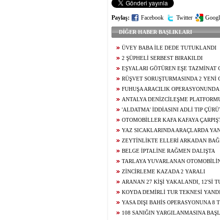
Paylaş:
Facebook
Twitter
Googl
DİĞER HABER BAŞLIKLARI
ÜVEY BABA İLE DEDE TUTUKLANDI
2 ŞÜPHELİ SERBEST BIRAKILDI
EŞYALARI GÖTÜREN EŞE TAZMİNAT 
RÜŞVET SORUŞTURMASINDA 2 YENİ 
FUHUŞA ARACILIK OPERASYONUNDA
ANTALYA DENİZCİLEŞME PLATFORM
SALDIRISINA KINAMA
'ALDATMA' İDDİASINI ADLİ TIP ÇÜR
OTOMOBİLLER KAFA KAFAYA ÇARPIŞT
YAZ SICAKLARINDA ARAÇLARDA YAN
ZEYTİNLİKTE ELLERİ ARKADAN BAĞ
BELGE İPTALİNE RAĞMEN DALIŞTA
TARLAYA YUVARLANAN OTOMOBİLİ
YARALANDI
ZİNCİRLEME KAZADA 2 YARALI
ARANAN 27 KİŞİ YAKALANDI, 12'Sİ 
KOYDA DEMİRLİ TUR TEKNESİ YAND
YASA DIŞI BAHİS OPERASYONUNA 8
108 SANIĞIN YARGILANMASINA BAŞ