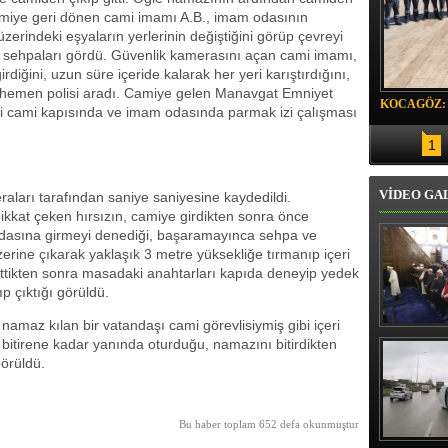
camiye geri dönen cami imamı A.B., imam odasının
erindeki eşyaların yerlerinin değiştiğini görüp çevreyi
ş sehpaları gördü. Güvenlik kamerasını açan cami imamı,
irdiğini, uzun süre içeride kalarak her yeri karıştırdığını,
e hemen polisi aradı. Camiye gelen Manavgat Emniyet
KOCAGÖZ:
i cami kapısında ve imam odasında parmak izi çalışması
SORUMLU
1
VİDEO GA
raları tarafından saniye saniyesine kaydedildi.
ikkat çeken hırsızın, camiye girdikten sonra önce
odasına girmeyi denediği, başaramayınca sehpa ve
erine çıkarak yaklaşık 3 metre yüksekliğe tırmanıp içeri
 ettikten sonra masadaki anahtarları kapıda deneyip yedek
p çıktığı görüldü.
namaz kılan bir vatandaşı cami görevlisiymiş gibi içeri
Erbaş, Ha
 bitirene kadar yanında oturduğu, namazını bitirdikten
Veli Cam
görüldü.
teravih 
kıld
Bu haber toplam 652 defa okunmuştur