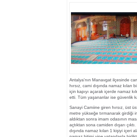
Antalya'nın Manavgat ilçesinde ca
hırsız, cami dışında namaz kılan bi
için kapıyı açarak içerde namaz kı
etti. Tüm yaşananlar ise güvenlik 
Sanayi Camiine giren hırsız, üst üs
metre yükseğe tırmanarak girdiği i
aldıktan sonra imam odasının mas
açtıktan sona camiden dışarı çıktı.
dışında namaz kılan 1 kişiyi içeri 
namaz bitimi yine vatandaşla birli