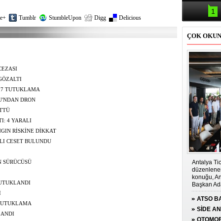
Samsun'da
kazası: 
1
e+
Tumblr
StumbleUpon
Digg
Delicious
ÇOK OKU
CEZASI
GÖZALTI
 7 TUTUKLAMA
U'NDAN DRON
ÜTTÜ
I: 4 YARALI
GIN RİSKİNE DİKKAT
LI CESET BULUNDU
Antalya Tic
N SÜRÜCÜSÜ
düzenlenen
konuğu, An
TUTUKLANDI
Başkan Ada
I
ATSO BA
 TUTUKLAMA
KONUĞ
SİDE A
LANDI
ÇOCUĞA
OTOMOB