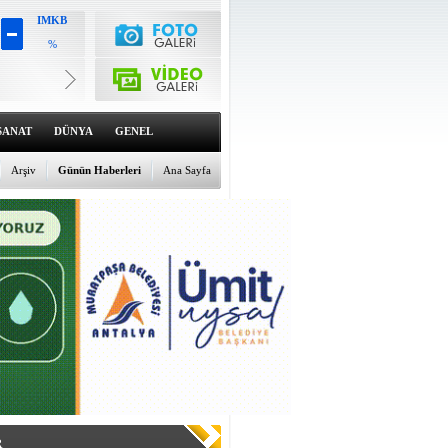
IMKB
%
Altın
6547.21
%1.03
Dolar
47.696
SANAT
DÜNYA
GENEL
%0.11
Euro
54.9743
Arşiv
Günün Haberleri
Ana Sayfa
%-0.08
R