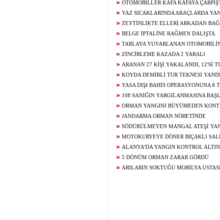
OTOMOBİLLER KAFA KAFAYA ÇARPIŞT
YAZ SICAKLARINDA ARAÇLARDA YAN
ZEYTİNLİKTE ELLERİ ARKADAN BAĞ
BELGE İPTALİNE RAĞMEN DALIŞTA
TARLAYA YUVARLANAN OTOMOBİLİ
YARALANDI
ZİNCİRLEME KAZADA 2 YARALI
ARANAN 27 KİŞİ YAKALANDI, 12'Sİ 
KOYDA DEMİRLİ TUR TEKNESİ YAND
YASA DIŞI BAHİS OPERASYONUNA 8
108 SANIĞIN YARGILANMASINA BAŞ
ORMAN YANGINI BÜYÜMEDEN KONTR
JANDARMA ORMAN NÖBETİNDE
SÖDÜRÜLMEYEN MANGAL ATEŞİ YA
MOTOKURYEYE DÖNER BIÇAKLI SAL
ALANYA'DA YANGIN KONTROL ALTIN
5 DÖNÜM ORMAN ZARAR GÖRDÜ
ARILARIN SOKTUĞU MOBİLYA USTA
ÖLDÜ