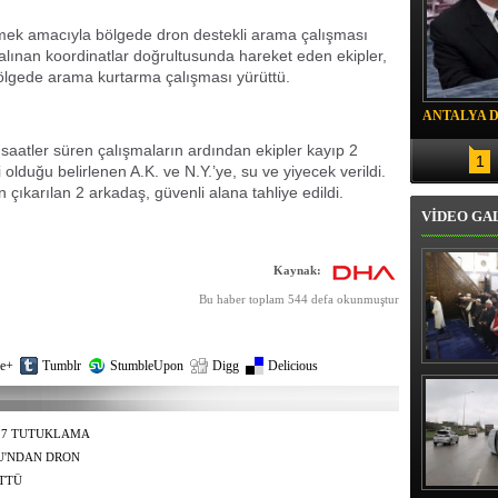
irlemek amacıyla bölgede dron destekli arama çalışması
 alınan koordinatlar doğrultusunda hareket eden ekipler,
 bölgede arama kurtarma çalışması yürüttü.
ANTALYA 
DRON SAL
saatler süren çalışmaların ardından ekipler kayıp 2
1
i olduğu belirlenen A.K. ve N.Y.’ye, su ve yiyecek verildi.
 çıkarılan 2 arkadaş, güvenli alana tahliye edildi.
VİDEO GA
Kaynak:
Bu haber toplam 544 defa okunmuştur
e+
Tumblr
StumbleUpon
Digg
Delicious
Erbaş, Ha
Veli Cam
teravih 
kıld
 7 TUTUKLAMA
U'NDAN DRON
ÜTTÜ