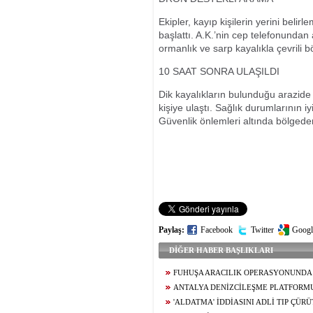
Ekipler, kayıp kişilerin yerini bel
başlattı. A.K.’nin cep telefonundan
ormanlık ve sarp kayalıkla çevrili
10 SAAT SONRA ULAŞILDI
Dik kayalıkların bulunduğu arazide 
kişiye ulaştı. Sağlık durumlarının iy
Güvenlik önlemleri altında bölgeden
Paylaş:
Facebook
Twitter
Googl
DİĞER HABER BAŞLIKLARI
FUHUŞA ARACILIK OPERASYONUNDA
ANTALYA DENİZCİLEŞME PLATFORM
SALDIRISINA KINAMA
'ALDATMA' İDDİASINI ADLİ TIP ÇÜR