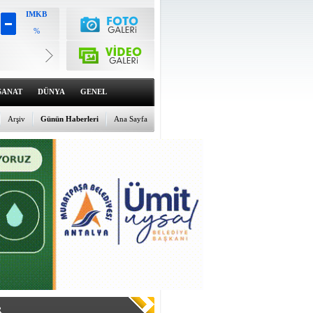
IMKB
%
Altın
6516.58
%0.38
Dolar
47.5934
SANAT
DÜNYA
GENEL
%0.02
Euro
55.0526
Arşiv
Günün Haberleri
Ana Sayfa
%0.02
R