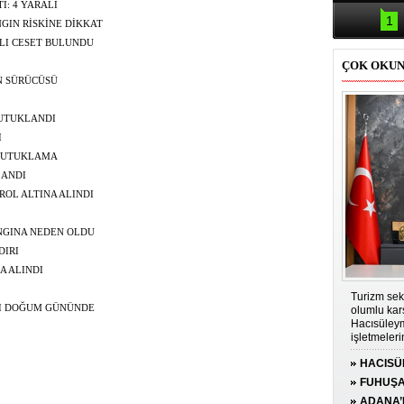
Samsun'da
I: 4 YARALI
kazası: 
1
GIN RİSKİNE DİKKAT
LI CESET BULUNDU
ÇOK OKU
N SÜRÜCÜSÜ
TUTUKLANDI
I
 TUTUKLAMA
LANDI
OL ALTINA ALINDI
NGINA NEDEN OLDU
DIRI
A ALINDI
Turizm sek
SI DOĞUM GÜNÜNDE
olumlu kar
Hacısüleym
işletmeler
genişletilm
HACISÜ
olduğunu s
PRİMİ D
FUHUŞA
TUTUK
ADANA’D