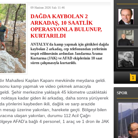
09 Haziran 2026 Salı 11:46
DAĞDA KAYBOLAN 2
ARKADAŞ, 10 SAATLİK
OPERASYONLA BULUNUP,
KURTARILDI
ANTALYA’da kamp yapmak için gittikleri dağda
kaybolan 2 arkadaş, cep telefonundan yerlerinin
tespit edilmesinin ardından Jandarma Arama
Kurtarma (JAK) ve AFAD ekiplerinin 10 saat
süren çalışmasıyla kurtarıldı.
1
ndır Mahallesi Kaplan Kapanı mevkiinde meydana geldi.
afta sonu kamp yapmak ve video çekmek amacıyla
geldi. Şehir merkezine yaklaşık 45 kilometre uzaklıktaki
SPOR
on noktaya kadar giden iki arkadaş, daha sonra yürüyerek
da yönlerini kaybeden ikili, dağlık ve sarp arazide
mesajı üzerine yakınları, harekete geçti. Bölgeyi bilen
aracına ulaşan yakınları, durumu 112 Acil Çağrı
bölgeye AFAD’a bağlı 4 personel, 1 araç ve 1 dron ile JAK