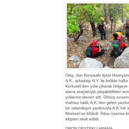
GÜÇLENDİRDİ
Olay, dün Konyaaltı ilçesi Hisarça
A.K., arkadaşı N.Y. ile birlikte h
Korkuteli’den yola çıkarak bölgeye 
alana araçlarıyla ulaşabildikleri s
yollarına devam etti. Dönüş sırasın
mahsur kaldı.A.K.'den gelen yardım 
bir vatandaşın yardımıyla A.K.'nin 
Merkezi’ne bildirdi. İhbar üzerine 
ekipleri sevk edildi.
DRON DESTEKLİ ARAMA