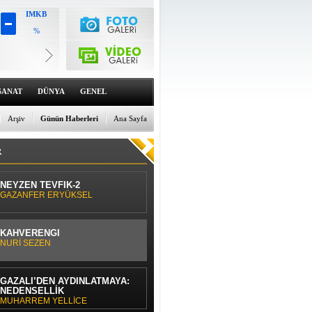
IMKB
%
Altın
6659.71
%0
Dolar
47.6791
SANAT
DÜNYA
GENEL
%0
Euro
55.1258
Arşiv
Günün Haberleri
Ana Sayfa
%0
R
NEYZEN TEVFİK-2
GAZANFER ERYÜKSEL
KAHVERENGİ
NURİ SEZEN
GAZÂLÎ’DEN AYDINLATMAYA:
NEDENSELLİK
MUHARREM YELLİCE