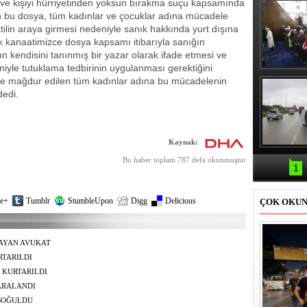
ali ve kişiyi hürriyetinden yoksun bırakma suçu kapsamında
an bu dosya, tüm kadınlar ve çocuklar adına mücadele
tatilin araya girmesi nedeniyle sanık hakkında yurt dışına
cak kanaatimizce dosya kapsamı itibarıyla sanığın
n kendisini tanınmış bir yazar olarak ifade etmesi ve
yle tutuklama tedbirinin uygulanması gerektiğini
Erbaş, Ha
ve mağdur edilen tüm kadınlar adına bu mücadelenin
Veli Cam
dedi.
teravih 
kıld
Kaynak:
Samsun'da
Bu haber toplam 787 defa okunmuştur
kazası: 
1
e+
Tumblr
StumbleUpon
Digg
Delicious
ÇOK OKU
AYAN AVUKAT
RTARILDI
 KURTARILDI
 YARALANDI
 BOĞULDU