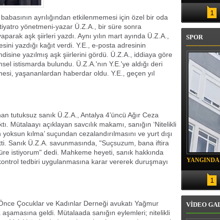
SAHİBİNİN KONUTU BELİRLENDİ
1
e babasının ayrılığından etkilenmemesi için özel bir oda
 tiyatro yönetmeni-yazar Ü.Z.A., bir süre sonra
arak aşk şiirleri yazdı. Aynı yılın mart ayında Ü.Z.A.,
SPOR
esini yazdığı kağıt verdi. Y.E., e-posta adresinin
disine yazılmış aşk şiirlerini gördü. Ü.Z.A., iddiaya göre
sel istismarda bulundu. Ü.Z.A.'nın Y.E.'ye aldığı deri
nnesi, yaşananlardan haberdar oldu. Y.E., geçen yıl
anan tutuksuz sanık Ü.Z.A., Antalya 4’üncü Ağır Ceza
. Mütalaayı açıklayan savcılık makamı, sanığın ‘Nitelikli
den yoksun kılma’ suçundan cezalandırılmasını ve yurt dışı
tti. Sanık Ü.Z.A. savunmasında, "Suçsuzum, bana iftira
süre istiyorum" dedi. Mahkeme heyeti, sanık hakkında
YANGINDA
i kontrol tedbiri uygulanmasına karar vererek duruşmayı
KURTARIL
1
nce Çocuklar ve Kadınlar Derneği avukatı Yağmur
VİDEO GA
aşamasına geldi. Mütalaada sanığın eylemleri; nitelikli