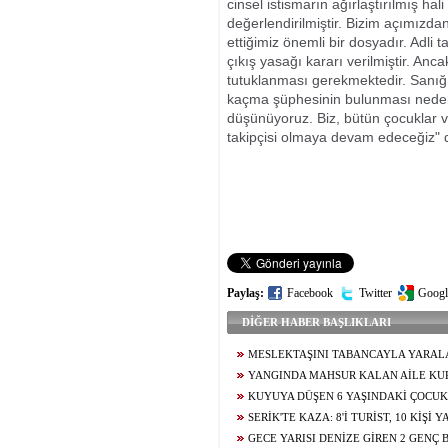
cinsel istismarın ağırlaştırılmış h
değerlendirilmiştir. Bizim açımızd
ettiğimiz önemli bir dosyadır. Adli 
çıkış yasağı kararı verilmiştir. An
tutuklanması gerekmektedir. Sanığı
kaçma şüphesinin bulunması nedeni
düşünüyoruz. Biz, bütün çocuklar 
takipçisi olmaya devam edeceğiz" 
Paylaş:
Facebook
Twitter
Googl
DİĞER HABER BAŞLIKLARI
MESLEKTAŞINI TABANCAYLA YARAL
TUTUKLANDI
YANGINDA MAHSUR KALAN AİLE KU
KUYUYA DÜŞEN 6 YAŞINDAKİ ÇOCUK
SERİK'TE KAZA: 8'İ TURİST, 10 KİŞİ
GECE YARISI DENİZE GİREN 2 GENÇ