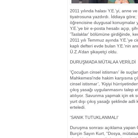
BİN 500 HAK 
2011 yılında halası Y.E.’yi, anne v
tiyatrosuna yazdırdı. İddiaya göre;
öğrencisine duygusal konuşmalar yap
Y.E.'ye bir e-posta hesabı açıp, şifr
'Taslaklar' bölümüne girdiğinde, ken
2011 yılı Temmuz ayında Y.E.'ye cin
kaplı defteri evde bulan Y.E.'nin a
Ü.Z.A’dan şikayetçi oldu.
DURUŞMADA MÜTALAA VERİLDİ
'Çocuğun cinsel istismarı' ile suçl
Mahkemesi'nde hakim karşısına çıktı
cinsel istismar’, ‘Kişiyi hürriyetin
çıkış yasağı uygulanmasını talep e
atılıyor. Savunma yapmak için ek 
yurt dışı çıkış yasağı şeklinde adl
erteledi.
'SANIK TUTUKLANMALI'
Duruşma sonrası açıklama yapan Ö
Burçin Sayın Kurt, “Dosya, mütalaa 