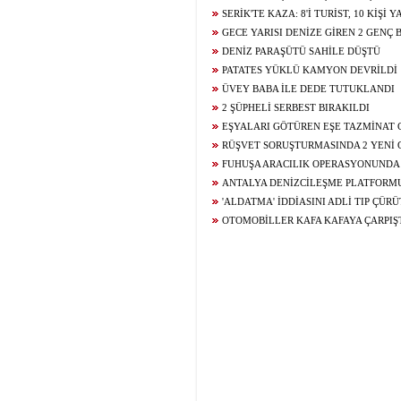
SERİK'TE KAZA: 8'İ TURİST, 10 KİŞİ
GECE YARISI DENİZE GİREN 2 GENÇ
DENİZ PARAŞÜTÜ SAHİLE DÜŞTÜ
PATATES YÜKLÜ KAMYON DEVRİLDİ
ÜVEY BABA İLE DEDE TUTUKLANDI
2 ŞÜPHELİ SERBEST BIRAKILDI
EŞYALARI GÖTÜREN EŞE TAZMİNAT 
RÜŞVET SORUŞTURMASINDA 2 YENİ 
FUHUŞA ARACILIK OPERASYONUNDA
ANTALYA DENİZCİLEŞME PLATFORM
SALDIRISINA KINAMA
'ALDATMA' İDDİASINI ADLİ TIP ÇÜR
OTOMOBİLLER KAFA KAFAYA ÇARPIŞT