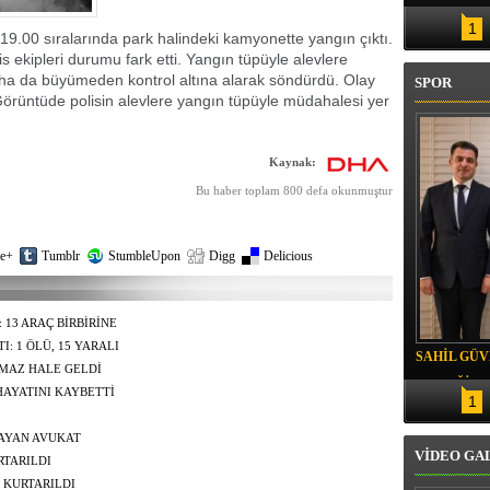
1
19.00 sıralarında park halindeki kamyonette yangın çıktı.
s ekipleri durumu fark etti. Yangın tüpüyle alevlere
ha da büyümeden kontrol altına alarak söndürdü. Olay
SPOR
örüntüde polisin alevlere yangın tüpüyle müdahalesi yer
Kaynak:
Bu haber toplam 800 defa okunmuştur
e+
Tumblr
StumbleUpon
Digg
Delicious
 13 ARAÇ BİRBİRİNE
 1 ÖLÜ, 15 YARALI
SAHİL GÜ
MAZ HALE GELDİ
YEMEĞİ
AYATINI KAYBETTİ
1
AYAN AVUKAT
VİDEO GA
RTARILDI
 KURTARILDI