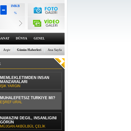
IMKB
%
Altın
6659.71
%0
Dolar
47.6791
SANAT
DÜNYA
GENEL
%0
Euro
55.1258
Arşiv
Günün Haberleri
Ana Sayfa
%0
R
MEMLEKLETİMDEN İNSAN
MANZARALARI
IŞIK YARGIN
MUHALEFETSİZ TÜRKİYE Mİ?
EŞREF URAL
NAMAZINI DEĞİL, İNSANLIĞINI
GÖRÜN
MÜJGAN AKBÜLBÜL ÇELİK