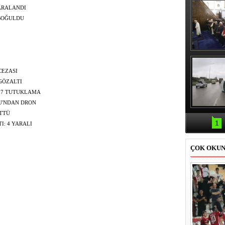
 YARALANDI
 BOĞULDU
Erbaş, Ha
Veli Cam
teravih 
CEZASI
kıld
GÖZALTI
 7 TUTUKLAMA
U'NDAN DRON
Samsun'da
ÜTTÜ
kazası: 
1
I: 4 YARALI
ÇOK OKU