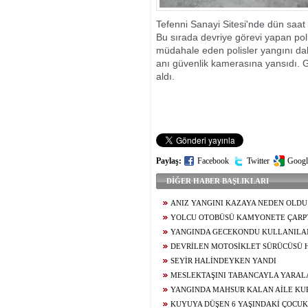
BULACAK
Tefenni Sanayi Sitesi'nde dün saat 
Bu sırada devriye görevi yapan poli
müdahale eden polisler yangını da
anı güvenlik kamerasına yansıdı. G
aldı.
Paylaş:
Facebook
Twitter
Googl
DİĞER HABER BAŞLIKLARI
ANIZ YANGINI KAZAYA NEDEN OLDU:
GİRDİ
YOLCU OTOBÜSÜ KAMYONETE ÇARPTI:
YANGINDA GECEKONDU KULLANILA
DEVRİLEN MOTOSİKLET SÜRÜCÜSÜ H
SEYİR HALİNDEYKEN YANDI
MESLEKTAŞINI TABANCAYLA YARAL
TUTUKLANDI
YANGINDA MAHSUR KALAN AİLE KU
KUYUYA DÜŞEN 6 YAŞINDAKİ ÇOCUK