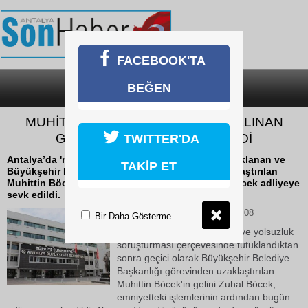
FACEBOOK'TA
BEĞEN
SON DAKİKA
KATEGORİLER
MUHİTTİN BÖCEK’İN GÖZALTINA ALINAN
GELİNİ ADLİYEYE SEVK EDİLDİ
TWITTER'DA
Antalya’da 'rüşvet' soruşturması kapsamında tutuklanan ve
TAKİP ET
Büyükşehir Belediye Başkanlığı görevinden uzaklaştırılan
Muhittin Böcek'in gözaltına alınan gelini Zuhal Böcek adliyeye
sevk edildi.
31 Temmuz 2025 Perşembe 14:08
Bir Daha Gösterme
Antalya’da yürütülen rüşvet ve yolsuzluk
soruşturması çerçevesinde tutuklandıktan
sonra geçici olarak Büyükşehir Belediye
Başkanlığı görevinden uzaklaştırılan
Muhittin Böcek'in gelini Zuhal Böcek,
emniyetteki işlemlerinin ardından bugün