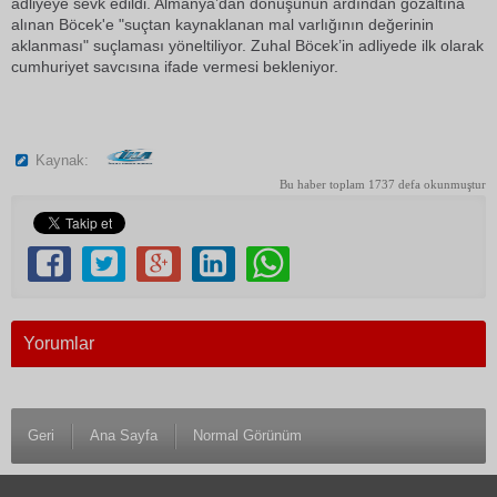
adliyeye sevk edildi. Almanya’dan dönüşünün ardından gözaltına
alınan Böcek'e "suçtan kaynaklanan mal varlığının değerinin
aklanması" suçlaması yöneltiliyor. Zuhal Böcek’in adliyede ilk olarak
cumhuriyet savcısına ifade vermesi bekleniyor.
Kaynak:
Bu haber toplam 1737 defa okunmuştur
Yorumlar
Geri
Ana Sayfa
Normal Görünüm
© 1983 Antalya Son Haber