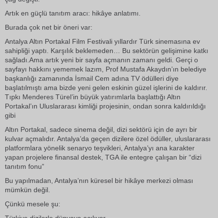
Artık en güçlü tanıtım aracı: hikâye anlatımı.
Burada çok net bir öneri var:
Antalya Altın Portakal Film Festivali yıllardır Türk sinemasına ev
sahipliği yaptı. Karşılık beklemeden… Bu sektörün gelişimine katkı
sağladı.Ama artık yeni bir sayfa açmanın zamanı geldi. Gerçi o
sayfayı hakkını yememek lazım, Prof Mustafa Akaydın’ın belediye
başkanlığı zamanında İsmail Cem adına TV ödülleri diye
başlatılmıştı ama bizde yeni gelen eskinin güzel işlerini de kaldırır.
Tıpkı Menderes Türel’in büyük yatırımlarla başlattığı Altın
Portakal’ın Uluslararası kimliği projesinin, ondan sonra kaldırıldığı
gibi
Altın Portakal, sadece sinema değil, dizi sektörü için de ayrı bir
kulvar açmalıdır. Antalya’da geçen dizilere özel ödüller, uluslararası
platformlara yönelik senaryo teşvikleri, Antalya’yı ana karakter
yapan projelere finansal destek, TGA ile entegre çalışan bir “dizi
tanıtım fonu”
Bu yapılmadan, Antalya’nın küresel bir hikâye merkezi olması
mümkün değil.
Çünkü mesele şu: