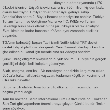
dünyanın dört bir yanında (170
ülkede) izleniyor Eriştiği izleyici sayısı ise 750 milyon kişiden fazla
olarak belirtiliyor. 1 milyar dolar potansiyel getiriye sahip
Amerika’dan sonra 2. Büyük ihracat potansiyeline sahibiz. Türkiye
Turizm Tanıtım ve Geliştirme Ajansı ve T.C. Kültür ve Turizm
Bakanlığı bunu haklı olarak bir başarı hikâyesi olarak anlatıyor.
Evet, kimin ne kadar başarısıdır? Ama aynı zamanda eksik bir
başarıdır.
TGA'nın bahsettiği başarı Tabii isimli Netflix taklidi TRT devlet
destekli dijital platform olsa gerek. Yeni Osmanlı ideolojini kendine
şiar edinen bu kanal için meraklısına şu videoyu öneririm;
Çünkü ihraç ettiğimiz hikâyelerin büyük bölümü, Türkiye’nin gerçek
çeşitliliğini değil, belli kalıpları gösteriyor:
Silah, çatışma, entrika… Ve neredeyse her dizide karşımıza çıkan,
Boğaz’a bakan villalarda yaşayan, toplumun küçük bir kesimine ait
ultra lüks hayatlar…
Bu bir tercih olabilir. Ama bu tercih, ülke tanıtımı açısından tek
başına yeterli değil.
Tam bu noktada Berlin International Film Festivali’nde ödül kazanan
Sarı Zarf gibi yapımların önemi ortaya çıkıyor. Çünkü bu tür filmler
şunu söylüyor: