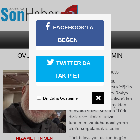
FACEBOOK'TA
BEĞEN
SON DAKİKA
KATEGORİLER
ÖVÜNDÜĞÜMÜZ DİZİLER, TURİZMİN
TANITIMINA YARAR MI?
TWITTER'DA
08 Mayıs 2026 Cuma 19:35
TAKİP ET
Geçen yazımda konusu
Antalya’da geçen Şükran Yiğit’in
romanı örnekli 'Antalya Radyo
Bir Daha Gösterme
Şarampol’ü Neden Iskalıyor'dan
sonra, son yıllarda gerçekten
dünyada sükse yaratan 'Türk
dizileri ve filmleri turizm
tanıtımımıza daha nasıl yararı
olur'u sorgulamak istedim.
Türk televizyon dizileri bugün
NİZAMETTİN ŞEN