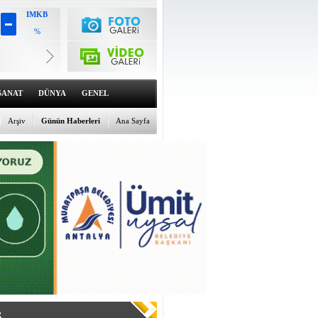
IMKB
%
Altın
6498.15
%0.09
Dolar
47.5875
SANAT
DÜNYA
GENEL
%0.02
Euro
54.9493
Arşiv
Günün Haberleri
Ana Sayfa
%-0.13
R