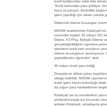
kredi kartlarından nakit elde etmek
"Kredi kartımdan para çekiliyor, k
bana ait paraydı. Kesinlikle başka 
işlem yapıldığı için rakam yüksek 
Elektronik ödeme kuruluşları üzerin
MASAK analizlerinde Kütahyalı'nın 
üzerinden toplam 35 milyon 201 bin li
Elekse, FZYPay, Birleşik Ödeme ve
gerçekleştirildiğinin raporlara yans
işlemlerin kredi kartı borçlarını ç
ödeme kuruluşlarını tanımıyorum. B
şüphelilerden öğrendim" dedi.
46 milyon liralık para trafiği
Dosyada en dikkat çeken başlıklarda
olduğu belirtildi. MASAK raporların
liralık işlem hacmi bulunduğu ifade 
da yoğun para hareketlerinin tespit 
Kütahyalı ise bu transferlerin yat
yönlendirmesiyle kur korumalı mevdu
anlatan Kütahyalı, arkadaşına güvend