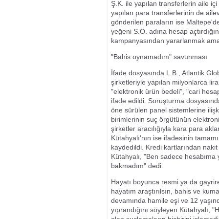
Ş.K. ile yapılan transferlerin aile i
yapılan para transferlerinin de aile
gönderilen paraların ise Maltepe'de
yeğeni S.Ö. adına hesap açtırdığın
kampanyasından yararlanmak amacı
"Bahis oynamadım" savunması
İfade dosyasında L.B., Atlantik Glob
şirketleriyle yapılan milyonlarca liral
"elektronik ürün bedeli", "cari hesap
ifade edildi. Soruşturma dosyasınd
öne sürülen panel sistemlerine iliş
birimlerinin suç örgütünün elektro
şirketler aracılığıyla kara para akl
Kütahyalı'nın ise ifadesinin tamam
kaydedildi. Kredi kartlarından nakit
Kütahyalı, "Ben sadece hesabıma y
bakmadım" dedi.
Hayatı boyunca resmi ya da gayrir
hayatım araştırılsın, bahis ve kumar
devamında hamile eşi ve 12 yaşındak
yıprandığını söyleyen Kütahyalı, 