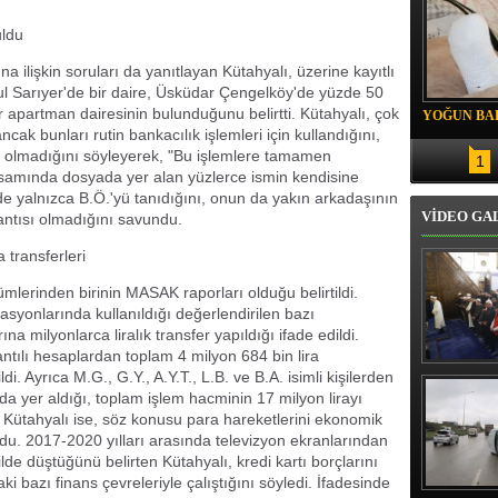
uldu
 ilişkin soruları da yanıtlayan Kütahyalı, üzerine kayıtlı
bul Sarıyer'de bir daire, Üsküdar Çengelköy'de yüzde 50
ir apartman dairesinin bulunduğunu belirtti. Kütahyalı, çok
YOĞUN BAK
k bunları rutin bankacılık işlemleri için kullandığını,
ı olmadığını söyleyerek, "Bu işlemlere tamamen
1
samında dosyada yer alan yüzlerce ismin kendisine
ede yalnızca B.Ö.'yü tanıdığını, onun da yakın arkadaşının
VİDEO GA
antısı olmadığını savundu.
transferleri
mlerinden birinin MASAK raporları olduğu belirtildi.
syonlarında kullanıldığı değerlendirilen bazı
a milyonlarca liralık transfer yapıldığı ifade edildi.
lantılı hesaplardan toplam 4 milyon 684 bin lira
Erbaş, Ha
ldi. Ayrıca M.G., G.Y., A.Y.T., L.B. ve B.A. isimli kişilerden
Veli Cam
a yer aldığı, toplam işlem hacminin 17 milyon lirayı
teravih 
ldi. Kütahyalı ise, söz konusu para hareketlerini ekonomik
kıld
ndu. 2017-2020 yılları arasında televizyon ekranlarından
ilde düştüğünü belirten Kütahyalı, kredi kartı borçlarını
i bazı finans çevreleriyle çalıştığını söyledi. İfadesinde