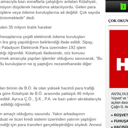
Samsun'da
 amacıyla bazı esnaflarla çalıştığını anlatan Kütahyalı,
kazası: 
1
omisyon düşülerek hesabıma aktarılıyordu. Gelen para
kişilere veya ödeme kuruluşlarına ait değildi. Çok sayıda
görünmektedir" dedi.
ÇOK OKU
den 35 milyon liralık hareket
hesaplarına çeşitli elektronik ödeme kuruluşları
ra giriş yapıldığının belirlendiği ifade edildi. Sipay,
 Paladyum Elektronik Para üzerinden 192 işlem
ıdığı öğrenildi. Kütahyalı ifadesinde, söz konusu
evirmek amacıyla yapılan işlemler olduğunu savunarak, "Bu
u kuruluşların ne iş yaptığını nezarethanede diğer
n birinin de B.Ö. ile olan yüksek hacimli para trafiği
a göre Kütahyalı ile B.Ö. arasında yaklaşık 46 milyon
ANTALYA Bü
'rüşvet' v
edildi. Ayrıca Ç.Ö., Ş.K., P.A. ve bazı yakın akrabalarıyla
açılan dav
edildiği öğrenildi.
Çağrı G. il
yardımcısı 
ırım amaçlı olduğunu savundu. Yakın arkadaşının
RÜŞVET
at ve ticari kredi sistemi üzerinden yatırım yaptığını
GÖZALT
FUHUŞA
iği için para transferi gerçekleştirdiğini söyledi. Annesi
TUTUK
HACISÜ