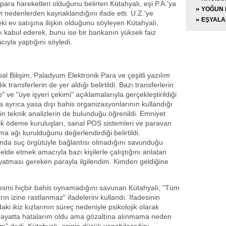
çi para hareketleri olduğunu belirten Kütahyalı, eşi P.A.'ya
PRİMİ D
YOĞUN 
vi nedenlerden kaynaklandığını ifade etti. U.Z.'ye
EŞYALA
ki ev satışına ilişkin olduğunu söyleyen Kütahyalı,
ı kabul ederek, bunu ise bir bankanın yüksek faiz
yla yaptığını söyledi.
al Bilişim, Paladyum Elektronik Para ve çeşitli yazılım
ık transferlerin de yer aldığı belirtildi. Bazı transferlerin
" ve "üye işyeri çekimi" açıklamalarıyla gerçekleştirildiği
a ayrıca yasa dışı bahis organizasyonlarının kullandığı
kin teknik analizlerin de bulunduğu öğrenildi. Emniyet
nik ödeme kuruluşları, sanal POS sistemleri ve paravan
ama ağı kurulduğunu değerlendirdiği belirtildi.
ında suç örgütüyle bağlantısı olmadığını savunduğu
 elde etmek amacıyla bazı kişilerle çalıştığını anlatan
atması gereken parayla ilgilendim. Kimden geldiğine
esmi hiçbir bahis oynamadığını savunan Kütahyalı, "Tüm
ın izine rastlanmaz" ifadelerini kullandı. İfadesinin
i ikiz kızlarının süreç nedeniyle psikolojik olarak
"Hayatta hatalarım oldu ama gözaltına alınmama neden