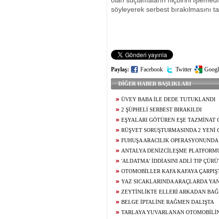
olan suçlamaların hiçbirini işlemed
söyleyerek serbest bırakılmasını tal
Paylaş:
Facebook
Twitter
Googl
DİĞER HABER BAŞLIKLARI
ÜVEY BABA İLE DEDE TUTUKLANDI
2 ŞÜPHELİ SERBEST BIRAKILDI
EŞYALARI GÖTÜREN EŞE TAZMİNAT 
RÜŞVET SORUŞTURMASINDA 2 YENİ 
FUHUŞA ARACILIK OPERASYONUNDA
ANTALYA DENİZCİLEŞME PLATFORM
SALDIRISINA KINAMA
'ALDATMA' İDDİASINI ADLİ TIP ÇÜR
OTOMOBİLLER KAFA KAFAYA ÇARPIŞT
YAZ SICAKLARINDA ARAÇLARDA YAN
ZEYTİNLİKTE ELLERİ ARKADAN BAĞ
BELGE İPTALİNE RAĞMEN DALIŞTA
TARLAYA YUVARLANAN OTOMOBİLİ