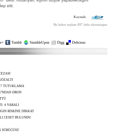
im" dedi. Kütahyalı, eşinin düşük yapabileceğini
ep etti.
Kaynak:
Bu haber toplam 897 defa okunmuştur
e+
Tumblr
StumbleUpon
Digg
Delicious
CEZASI
GÖZALTI
 7 TUTUKLAMA
U'NDAN DRON
ÜTTÜ
I: 4 YARALI
GIN RİSKİNE DİKKAT
LI CESET BULUNDU
N SÜRÜCÜSÜ