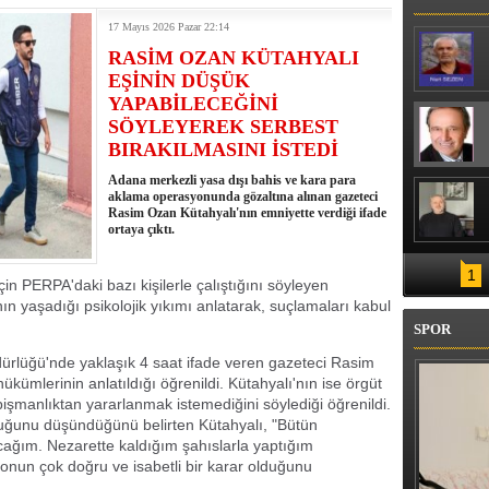
17 Mayıs 2026 Pazar 22:14
RASİM OZAN KÜTAHYALI
EŞİNİN DÜŞÜK
YAPABİLECEĞİNİ
SÖYLEYEREK SERBEST
BIRAKILMASINI İSTEDİ
Adana merkezli yasa dışı bahis ve kara para
aklama operasyonunda gözaltına alınan gazeteci
Rasim Ozan Kütahyalı'nın emniyette verdiği ifade
ortaya çıktı.
1
için PERPA'daki bazı kişilerle çalıştığını söyleyen
ının yaşadığı psikolojik yıkımı anlatarak, suçlamaları kabul
SPOR
rlüğü'nde yaklaşık 4 saat ifade veren gazeteci Rasim
ükümlerinin anlatıldığı öğrenildi. Kütahyalı'nın ise örgüt
işmanlıktan yararlanmak istemediğini söylediği öğrenildi.
uğunu düşündüğünü belirten Kütahyalı, "Bütün
acağım. Nezarette kaldığım şahıslarla yaptığım
un çok doğru ve isabetli bir karar olduğunu