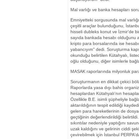
Mal varlığı ve banka hesapları sor
Emniyetteki sorgusunda mal varlığına
çeşitli araçlar bulunduğunu, İstan
hisseli dubleks konut ve İzmir'de b
sayıda bankada hesabı olduğunu anca
kripto para borsalarında ise hesab
yabancıyım" dedi. Soruşturma kap
okunduğu belirtilen Kütahyalı, list
oğlu olduğunu, diğer isimlerle bağl
MASAK raporlarında milyonluk para 
Soruşturmanın en dikkat çekici bölü
Raporlarda yasa dışı bahis organiza
hesaplardan Kütahyalı'nın hesapların
Özellikle B.E. isimli şüpheliyle bağ
aktarıldığının tespit edildiği kaydedi
gelen para hareketlerinin de dosyad
geçtiğinin değerlendirildiği belirti
sıkıntılar nedeniyle yaptığını savu
uzak kaldığını ve gelirinin ciddi şek
çevirebilmek için İstanbul PERPA'dak