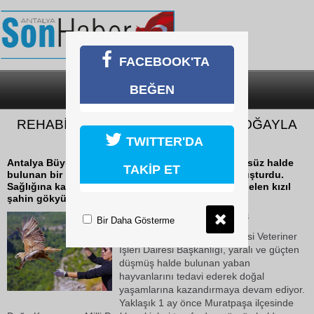
FACEBOOK'TA
BEĞEN
SON DAKİKA
KATEGORİLER
REHABİLİTE EDİLEN KIZIL ŞAHİN DOĞAYLA
BULUŞTU
TWITTER'DA
Antalya Büyükşehir Belediyesi, geçen aylarda güçsüz halde
TAKİP ET
bulunan bir kızıl şahini tedavi ederek doğayla buluşturdu.
Sağlığına kavuşan ve yeniden uçmaya hazır hale gelen kızıl
şahin gökyüzüne kavuştu.
21 Mayıs 2026 Perşembe 14:33
Bir Daha Gösterme
Antalya Büyükşehir Belediyesi Veteriner
İşleri Dairesi Başkanlığı, yaralı ve güçten
düşmüş halde bulunan yaban
hayvanlarını tedavi ederek doğal
yaşamlarına kazandırmaya devam ediyor.
Yaklaşık 1 ay önce Muratpaşa ilçesinde