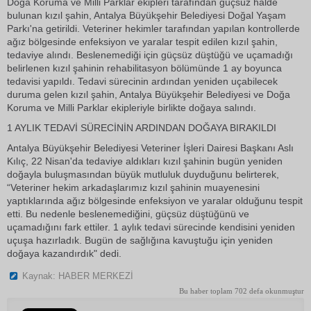
Doğa Koruma ve Milli Parklar ekipleri tarafından güçsüz halde
bulunan kızıl şahin, Antalya Büyükşehir Belediyesi Doğal Yaşam
Parkı'na getirildi. Veteriner hekimler tarafından yapılan kontrollerde
ağız bölgesinde enfeksiyon ve yaralar tespit edilen kızıl şahin,
tedaviye alındı. Beslenemediği için güçsüz düştüğü ve uçamadığı
belirlenen kızıl şahinin rehabilitasyon bölümünde 1 ay boyunca
tedavisi yapıldı. Tedavi sürecinin ardından yeniden uçabilecek
duruma gelen kızıl şahin, Antalya Büyükşehir Belediyesi ve Doğa
Koruma ve Milli Parklar ekipleriyle birlikte doğaya salındı.
1 AYLIK TEDAVİ SÜRECİNİN ARDINDAN DOĞAYA BIRAKILDI
Antalya Büyükşehir Belediyesi Veteriner İşleri Dairesi Başkanı Aslı
Kılıç, 22 Nisan'da tedaviye aldıkları kızıl şahinin bugün yeniden
doğayla buluşmasından büyük mutluluk duyduğunu belirterek,
“Veteriner hekim arkadaşlarımız kızıl şahinin muayenesini
yaptıklarında ağız bölgesinde enfeksiyon ve yaralar olduğunu tespit
etti. Bu nedenle beslenemediğini, güçsüz düştüğünü ve
uçamadığını fark ettiler. 1 aylık tedavi sürecinde kendisini yeniden
uçuşa hazırladık. Bugün de sağlığına kavuştuğu için yeniden
doğaya kazandırdık" dedi.
Kaynak: HABER MERKEZİ
Bu haber toplam 702 defa okunmuştur