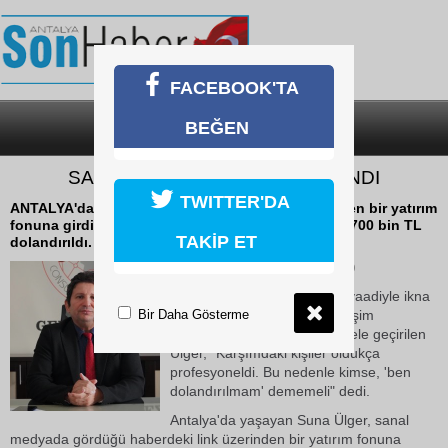
FACEBOOK'TA
BEĞEN
SON DAKİKA
KATEGORİLER
SAHTE YATIRIM TUZAĞINA KANDI
TWITTER'DA
ANTALYA'da sanal medyada gördüğü link üzerinden bir yatırım
fonuna girdiğini düşünen emekli Suna Ülger (60), 700 bin TL
TAKİP ET
dolandırıldı.
09 Mayıs 2026 Cumartesi 19:49
Yapay zeka destekli kazanç vaadiyle ikna
Bir Daha Gösterme
edilip, telefonuna uzaktan erişim
sağlanarak banka hesapları ele geçirilen
Ülger, "Karşımdaki kişiler oldukça
profesyoneldi. Bu nedenle kimse, 'ben
dolandırılmam' dememeli" dedi.
Antalya'da yaşayan Suna Ülger, sanal
medyada gördüğü haberdeki link üzerinden bir yatırım fonuna