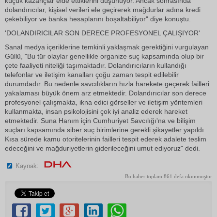
küçük kazançlar elde ettiklerini düşünüyor. Ancak sonrasında
dolandırıcılar, kişisel verileri ele geçirerek mağdurlar adına kredi
çekebiliyor ve banka hesaplarını boşaltabiliyor" diye konuştu.
'DOLANDIRICILAR SON DERECE PROFESYONEL ÇALIŞIYOR'
Sanal medya içeriklerine temkinli yaklaşmak gerektiğini vurgulayan
Güllü, "Bu tür olaylar genellikle organize suç kapsamında olup bir
çete faaliyeti niteliği taşımaktadır. Dolandırıcıların kullandığı
telefonlar ve iletişim kanalları çoğu zaman tespit edilebilir
durumdadır. Bu nedenle savcılıkların hızla harekete geçerek failleri
yakalaması büyük önem arz etmektedir. Dolandırıcılar son derece
profesyonel çalışmakta, ikna edici görseller ve iletişim yöntemleri
kullanmakta, insan psikolojisini çok iyi analiz ederek hareket
etmektedir. Suna Hanım için Cumhuriyet Savcılığı'na ve bilişim
suçları kapsamında siber suç birimlerine gerekli şikayetler yapıldı.
Kısa sürede kamu otoritelerinin failleri tespit ederek adalete teslim
edeceğini ve mağduriyetlerin giderileceğini umut ediyoruz" dedi.
Kaynak:
Bu haber toplam 861 defa okunmuştur