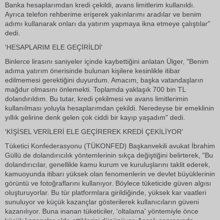
Banka hesaplarımdan kredi çekildi, avans limitlerim kullanıldı.
Ayrıca telefon rehberime erişerek yakınlarımı aradılar ve benim
adımı kullanarak onları da yatırım yapmaya ikna etmeye çalıştılar"
dedi.
'HESAPLARIM ELE GEÇİRİLDİ'
Binlerce lirasını saniyeler içinde kaybettiğini anlatan Ülger, "Benim
adıma yatırım önerisinde bulunan kişilere kesinlikle itibar
edilmemesi gerektiğini duyurdum. Amacım, başka vatandaşların
mağdur olmasını önlemekti. Toplamda yaklaşık 700 bin TL
dolandırıldım. Bu tutar, kredi çekilmesi ve avans limitlerimin
kullanılması yoluyla hesaplarımdan çekildi. Neredeyse bir emeklinin
yıllık gelirine denk gelen çok ciddi bir kayıp yaşadım" dedi.
'KİŞİSEL VERİLERİ ELE GEÇİREREK KREDİ ÇEKİLİYOR'
Tüketici Konfederasyonu (TÜKONFED) Başkanvekili avukat İbrahim
Güllü de dolandırıcılık yöntemlerinin sıkça değiştiğini belirterek, "Bu
dolandırıcılar, genellikle kamu kurum ve kuruluşlarını taklit ederek,
kamuoyunda itibarı yüksek olan fenomenlerin ve devlet büyüklerinin
görüntü ve fotoğraflarını kullanıyor. Böylece tüketicide güven algısı
oluşturuyorlar. Bu tür platformlara girildiğinde, yüksek kar vaatleri
sunuluyor ve küçük kazançlar gösterilerek kullanıcıların güveni
kazanılıyor. Buna inanan tüketiciler, 'oltalama' yöntemiyle önce