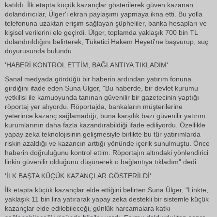
katıldı. İlk etapta küçük kazançlar gösterilerek güven kazanan
dolandırıcılar, Ülger'i ekran paylaşımı yapmaya ikna etti. Bu yolla
telefonuna uzaktan erişim sağlayan şüpheliler, banka hesapları ve
kişisel verilerini ele geçirdi. Ülger, toplamda yaklaşık 700 bin TL
dolandırıldığını belirterek, Tüketici Hakem Heyeti'ne başvurup, suç
duyurusunda bulundu.
'HABERİ KONTROL ETTİM, BAĞLANTIYA TIKLADIM'
Sanal medyada gördüğü bir haberin ardından yatırım fonuna
girdiğini ifade eden Suna Ülger, "Bu haberde, bir devlet kurumu
yetkilisi ile kamuoyunda tanınan güvenilir bir gazetecinin yaptığı
röportaj yer alıyordu. Röportajda, bankaların müşterilerine
yeterince kazanç sağlamadığı, buna karşılık bazı güvenilir yatırım
kurumlarının daha fazla kazandırabildiği ifade ediliyordu. Özellikle
yapay zeka teknolojisinin gelişmesiyle birlikte bu tür yatırımlarda
riskin azaldığı ve kazancın arttığı yönünde içerik sunulmuştu. Önce
haberin doğruluğunu kontrol ettim. Röportajın altındaki yönlendirici
linkin güvenilir olduğunu düşünerek o bağlantıya tıkladım" dedi.
'İLK BAŞTA KÜÇÜK KAZANÇLAR GÖSTERİLDİ'
İlk etapta küçük kazançlar elde ettiğini belirten Suna Ülger, "Linkte,
yaklaşık 11 bin lira yatırarak yapay zeka destekli bir sistemle küçük
kazançlar elde edilebileceği, günlük harcamalara katkı