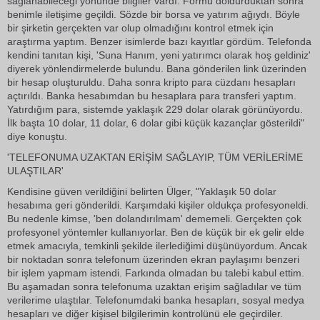
sağlanabileceği yönünde bilgiler vardı. Formu doldurduktan sonra
benimle iletişime geçildi. Sözde bir borsa ve yatırım ağıydı. Böyle
bir şirketin gerçekten var olup olmadığını kontrol etmek için
araştırma yaptım. Benzer isimlerde bazı kayıtlar gördüm. Telefonda
kendini tanıtan kişi, 'Suna Hanım, yeni yatırımcı olarak hoş geldiniz'
diyerek yönlendirmelerde bulundu. Bana gönderilen link üzerinden
bir hesap oluşturuldu. Daha sonra kripto para cüzdanı hesapları
açtırıldı. Banka hesabımdan bu hesaplara para transferi yaptım.
Yatırdığım para, sistemde yaklaşık 229 dolar olarak görünüyordu.
İlk başta 10 dolar, 11 dolar, 6 dolar gibi küçük kazançlar gösterildi"
diye konuştu.
'TELEFONUMA UZAKTAN ERİŞİM SAĞLAYIP, TÜM VERİLERİME
ULAŞTILAR'
Kendisine güven verildiğini belirten Ülger, "Yaklaşık 50 dolar
hesabıma geri gönderildi. Karşımdaki kişiler oldukça profesyoneldi.
Bu nedenle kimse, 'ben dolandırılmam' dememeli. Gerçekten çok
profesyonel yöntemler kullanıyorlar. Ben de küçük bir ek gelir elde
etmek amacıyla, temkinli şekilde ilerlediğimi düşünüyordum. Ancak
bir noktadan sonra telefonum üzerinden ekran paylaşımı benzeri
bir işlem yapmam istendi. Farkında olmadan bu talebi kabul ettim.
Bu aşamadan sonra telefonuma uzaktan erişim sağladılar ve tüm
verilerime ulaştılar. Telefonumdaki banka hesapları, sosyal medya
hesapları ve diğer kişisel bilgilerimin kontrolünü ele geçirdiler.