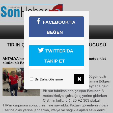
FACEBOOK'TA
BEĞEN
SON DAKİKA
KATEGORİLER
TIR'IN ÇARTTIĞI MOTOSİKLET SÜRÜCÜSÜ
HAYATINI KAYBETTİ
TWITTER'DA
ANTALYA'nın Döşemealtı ilçesinde TIR'ın çarptığı motosiklet
TAKİP ET
sürücüsü Batuhan B. (19) yaşamını yitirdi.
17 Mayıs 2026 Pazar 17:14
Kaza saat 16.00 sıralarında Döşemealtı
Bir Daha Gösterme
ilçesinde, Antalya Organize Sanayi Bölgesi
1. Etap 7. Cadde üzerinde meydana geldi.
Bir süt fabrikasında çalışan Batuhan B.
motosikletiyle çalıştığı iş yerine giderken
C.S.'nin kullandığı 20 FZ 303 plakalı
TIR'ın çarpması sonucu zemine savruldu. Kazayı görenlerin ihbarı
üzerine olay yerine jandarma, itfaiye ve sağlık ekipleri sevk edildi.