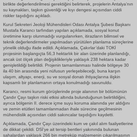
birlikte değerlendirilmesi gerektiğini belirterek, projelerin Antalya’nın
su kaynakları, taşkın güvenliği ve kıyı dengesi açısından ciddi
riskler taşıdığını açıkladı.
Kurul Sekreteri Jeoloji Mühendisleri Odası Antalya Şubesi Başkanı
Mustafa Karancı tarfından yapılan açıklamada, sosyal konut
üretimine karşı olunmadığı vurgulanırken, itirazların bilimsel ve
teknik değerlendirmeler yapılmadan yürütülen planlama süreçlerine
yönelik olduğu ifade edildi. Açıklamada, Çakırlar’daki TOKİ
projesinin başlangıçta 56,3 hektarlık bir alan üzerinde planlandığı,
ancak üst ölçek plan değişiklikleriyle yaklaşık 238 hektara kadar
genişletildiği belirtildi. Projenin tamamlanması halinde bölgeye 30
ila 40 bin arasında yeni nüfusun yerleşebileceği, buna karşın
ulaşım, altyapı, enerji, su ve sosyal donatı ihtiyaçlarına ilişkin
kapsamlı bir planlamanın ortaya konulmadığı savunuldu.
Karancı, resmi kurum görüşlerinde proje alanının bir bölümünün
Çandır Çayı taşkın riski etkisi altında bulunduğunun belirtildiğini,
ayrıca bölgenin II. derece içme suyu koruma alanında yer aldığını
ve zemin etütleri tamamlanmadan ihale sürecine geçilmesinin
mühendislik açısından ciddi sakıncalar taşıdığını kaydetti.
Açıklamada, Çandır Çayı üzerindeki kum ve çakıl alım faaliyetlerine
de dikkat çekildi. DSİ’ye ait tersip bentleri yakınında bulunan
sahalardan yaklaşık 266 bin metreküp malzemenin çıkarılmasının