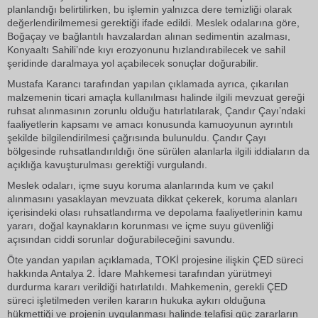
planlandığı belirtilirken, bu işlemin yalnızca dere temizliği olarak
değerlendirilmemesi gerektiği ifade edildi. Meslek odalarına göre,
Boğaçay ve bağlantılı havzalardan alınan sedimentin azalması,
Konyaaltı Sahili’nde kıyı erozyonunu hızlandırabilecek ve sahil
şeridinde daralmaya yol açabilecek sonuçlar doğurabilir.
Mustafa Karancı tarafından yapılan çıklamada ayrıca, çıkarılan
malzemenin ticari amaçla kullanılması halinde ilgili mevzuat gereği
ruhsat alınmasının zorunlu olduğu hatırlatılarak, Çandır Çayı’ndaki
faaliyetlerin kapsamı ve amacı konusunda kamuoyunun ayrıntılı
şekilde bilgilendirilmesi çağrısında bulunuldu. Çandır Çayı
bölgesinde ruhsatlandırıldığı öne sürülen alanlarla ilgili iddiaların da
açıklığa kavuşturulması gerektiği vurgulandı.
Meslek odaları, içme suyu koruma alanlarında kum ve çakıl
alınmasını yasaklayan mevzuata dikkat çekerek, koruma alanları
içerisindeki olası ruhsatlandırma ve depolama faaliyetlerinin kamu
yararı, doğal kaynakların korunması ve içme suyu güvenliği
açısından ciddi sorunlar doğurabileceğini savundu.
Öte yandan yapılan açıklamada, TOKİ projesine ilişkin ÇED süreci
hakkında Antalya 2. İdare Mahkemesi tarafından yürütmeyi
durdurma kararı verildiği hatırlatıldı. Mahkemenin, gerekli ÇED
süreci işletilmeden verilen kararın hukuka aykırı olduğuna
hükmettiği ve projenin uygulanması halinde telafisi güç zararların