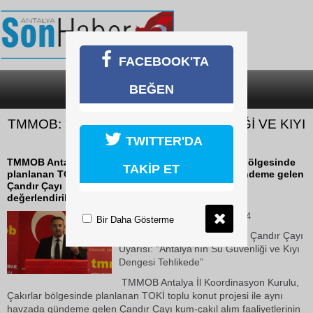
FACEBOOK'TA
BEĞEN
SON DAKİKA
KATEGORİLER
TMMOB: "ANTALYA'NIN SU GÜVENLİĞİ VE KIYI
DENGESİ TEHLİKEDE"
TWITTER'DA
TMMOB Antalya İl Koordinasyon Kurulu, Çakırlar bölgesinde
TAKİP ET
planlanan TOKİ konut projesi ile aynı havzada gündeme gelen
Çandır Çayı kum-çakıl alım faaliyetlerinin birlikte
değerlendirilmesi gerektiğiyle ilgili açıklama yaptı.
08 Haziran 2026 Pazartesi 23:44
Bir Daha Gösterme
Meslek Odalarından TOKİ ve Çandır Çayı
Uyarısı: “Antalya’nın Su Güvenliği ve Kıyı
Dengesi Tehlikede”
TMMOB Antalya İl Koordinasyon Kurulu,
Çakırlar bölgesinde planlanan TOKİ toplu konut projesi ile aynı
havzada gündeme gelen Çandır Çayı kum-çakıl alım faaliyetlerinin