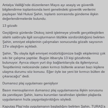
Antalya Valiliği'nde düzenlenen Mayıs ayı asayiş ve güvenlik
bilgilendirme toplantısında kent genelindeki güvenlik verilerini
paylaşan Vali Hulusi Şahin, toplantı sonrasında gündeme ilişkin
değerlendirmelerde bulundu.
13 gözaltı
Geçtiğimiz günlerde Otokoç isimli işletmeye yönelik gerçekleştirilen
silahlı saldırıyla ilgili soruşturmanın titizlikle sürdürüldüğünü belirten
Şahin, emniyet ekiplerinin çalışmaları sonucunda gözaltı sayısının
13'e ulaştığını açıkladı.
Şahin, "Bu olayla ilgili emniyet müdürlüğümüze bağlı ekiplerimiz çok
sıkı bir çalışma yaptılar. Bugün itibarıyla 13 kişi gözaltında
bulunuyor. Ayrıca olayın yurt dışı bağlantılarıyla da ilgileniyoruz.
Tespitlerimiz neticesinde zaten kırmızı bültenle aranan bazı kişilere
ulaşma durumu söz konusu. Eğer öyle ise yeni bir kırmızı bülten de
çıkaracağız" dedi.
Dumansız plaj uygulaması genişliyor
Basın mensuplarının dumansız plaj uygulamasına ilişkin sorusunu
da yanıtlayan Şahin, kamu kurumları tarafından işletilen plajlarda
uygulamanın hızla yaygınlaştırıldığını söyledi.
Kaputaş Plajı'nda uygulamanın başladığını belirten Şahin, TURAŞ'a