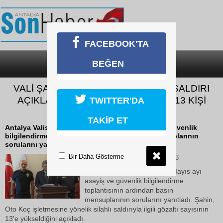
FACEBOOK'TA
BEĞEN
SON DAKİKA
KATEGORİLER
VALİ ŞAHİN’DEN OTOKOÇ BAYİNE SALDIRI
AÇIKLAMASI: "BUGÜN İTİBARIYLA 13 KİŞİ
TWITTER'DA
GÖZALTINDA BULUNUYOR"
TAKİP ET
Antalya Valisi Hulusi Şahin, Mayıs ayı asayiş ve güvenlik
bilgilendirme toplantısının ardından basın mensuplarının
sorularını yanıtladı.
Bir Daha Gösterme
08 Haziran 2026 Pazartesi 15:43
Antalya Valisi Hulusi Şahin, Mayıs ayı
asayiş ve güvenlik bilgilendirme
toplantısının ardından basın
mensuplarının sorularını yanıtladı. Şahin,
Oto Koç işletmesine yönelik silahlı saldırıyla ilgili gözaltı sayısının
13'e yükseldiğini açıkladı.