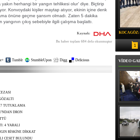
yakın herhangi bir yangın tehlikesi olur' diye. Biçtirip
or. Konvoydaki kişiler maytap atıyor, ekinin içine denk
i ama önüne geçme şansım olmadı. Zaten 5 dakika
n yangının çıkış sebebiyle ilgili çalışma başlattı.
KOCAGÖZ:
Kaynak:
SORUMLU
Bu haber toplam 684 defa okunmuştur
1
e+
Tumblr
StumbleUpon
Digg
Delicious
VİDEO GA
CEZASI
GÖZALTI
Erbaş, Ha
 7 TUTUKLAMA
Veli Cam
U'NDAN DRON
teravih 
kıld
ÜTTÜ
I: 4 YARALI
GIN RİSKİNE DİKKAT
LI CESET BULUNDU