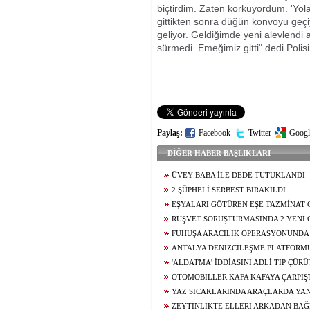
biçtirdim. Zaten korkuyordum. 'Yola 
gittikten sonra düğün konvoyu geçiy
geliyor. Geldiğimde yeni alevlend
sürmedi. Emeğimiz gitti" dedi.Polisi
Paylaş:
Facebook
Twitter
Googl
DİĞER HABER BAŞLIKLARI
ÜVEY BABA İLE DEDE TUTUKLANDI
2 ŞÜPHELİ SERBEST BIRAKILDI
EŞYALARI GÖTÜREN EŞE TAZMİNAT 
RÜŞVET SORUŞTURMASINDA 2 YENİ 
FUHUŞA ARACILIK OPERASYONUNDA
ANTALYA DENİZCİLEŞME PLATFORM
SALDIRISINA KINAMA
'ALDATMA' İDDİASINI ADLİ TIP ÇÜR
OTOMOBİLLER KAFA KAFAYA ÇARPIŞT
YAZ SICAKLARINDA ARAÇLARDA YAN
ZEYTİNLİKTE ELLERİ ARKADAN BAĞ