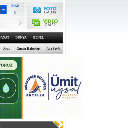
IMKB
%
Altın
6571.78
%1.41
Dolar
47.7018
SANAT
DÜNYA
GENEL
%0.11
Euro
55.0063
Arşiv
Günün Haberleri
Ana Sayfa
%-0.11
R