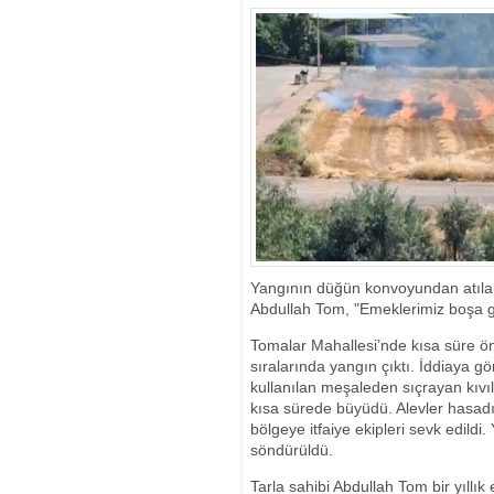
ŞÜPHELİ TUT
SEFERLERLE 
Yangının düğün konvoyundan atılan
Abdullah Tom, "Emeklerimiz boşa git
Tomalar Mahallesi’nde kısa süre ö
sıralarında yangın çıktı. İddiaya 
kullanılan meşaleden sıçrayan kıvı
kısa sürede büyüdü. Alevler hasadı 
bölgeye itfaiye ekipleri sevk edildi.
söndürüldü.
Tarla sahibi Abdullah Tom bir yıllı