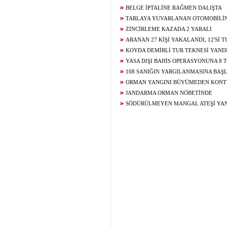
BELGE İPTALİNE RAĞMEN DALIŞTA
TARLAYA YUVARLANAN OTOMOBİLİ
YARALANDI
ZİNCİRLEME KAZADA 2 YARALI
ARANAN 27 KİŞİ YAKALANDI, 12'Sİ 
KOYDA DEMİRLİ TUR TEKNESİ YAND
YASA DIŞI BAHİS OPERASYONUNA 8
108 SANIĞIN YARGILANMASINA BAŞ
ORMAN YANGINI BÜYÜMEDEN KONTR
JANDARMA ORMAN NÖBETİNDE
SÖDÜRÜLMEYEN MANGAL ATEŞİ YA