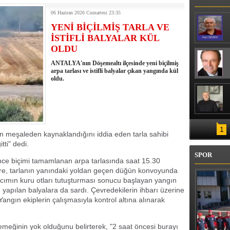
UKLANDI
KARŞILIYOR
06 Haziran 2026 Cumartesi 23:35
YENİ BİÇİLMİŞ TARLA VE
İSTİFLİ BALYALAR KÜL
OLDU
ANTALYA'nın Döşemealtı ilçesinde yeni biçilmiş
arpa tarlası ve istifli balyalar çıkan yangında kül
oldu.
1
 meşaleden kaynaklandığını iddia eden tarla sahibi
ti" dedi.
SPOR
nce biçimi tamamlanan arpa tarlasında saat 15.30
göre, tarlanın yanındaki yoldan geçen düğün konvoyunda
lcımın kuru otları tutuşturması sonucu başlayan yangın
yapılan balyalara da sardı. Çevredekilerin ihbarı üzerine
 Yangın ekiplerin çalışmasıyla kontrol altına alınarak
k emeğinin yok olduğunu belirterek, "2 saat öncesi burayı