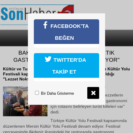
FACEBOOK'TA
BEĞEN
SON DAKİKA
KATEGORİLER
BAKAN ERSOY: "TURİSTLER ARTIK
GASTRONOMİ İÇİN ROTA BELİRLİYOR"
TWITTER'DA
Kültür ve Turizm Bakanı Mehmet Nuri Ersoy, Mersin Kültür Yolu
TAKİP ET
Festivali kapsamında gastronomi ürünlerinin tanıtıldığı
"Lezzet Noktası'nı ziyaret etti.
09 Mayıs 2026 Cumartesi 15:13
Bir Daha Gösterme
Coğrafi işaret tescilli yöresel lezzetlerin
tadına bakan Ersoy, "Sadece gastronomi
için rotasını belirleyen turist kitleleri var"
dedi.
Türkiye Kültür Yolu Festivali kapsamında
düzenlenen Mersin Kültür Yolu Festivali devam ediyor. Festival
çerçevesinde Akdeniz ilçesindeki bir restoranda gastronomi