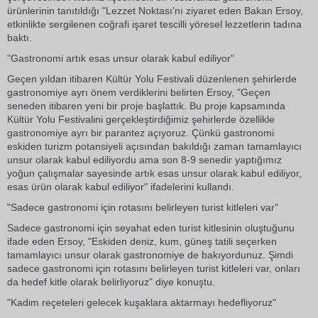
ürünlerinin tanıtıldığı "Lezzet Noktası'nı ziyaret eden Bakan Ersoy,
etkinlikte sergilenen coğrafi işaret tescilli yöresel lezzetlerin tadına
baktı.
"Gastronomi artık esas unsur olarak kabul ediliyor"
Geçen yıldan itibaren Kültür Yolu Festivali düzenlenen şehirlerde
gastronomiye ayrı önem verdiklerini belirten Ersoy, "Geçen
seneden itibaren yeni bir proje başlattık. Bu proje kapsamında
Kültür Yolu Festivalini gerçekleştirdiğimiz şehirlerde özellikle
gastronomiye ayrı bir parantez açıyoruz. Çünkü gastronomi
eskiden turizm potansiyeli açısından bakıldığı zaman tamamlayıcı
unsur olarak kabul ediliyordu ama son 8-9 senedir yaptığımız
yoğun çalışmalar sayesinde artık esas unsur olarak kabul ediliyor,
esas ürün olarak kabul ediliyor" ifadelerini kullandı.
"Sadece gastronomi için rotasını belirleyen turist kitleleri var"
Sadece gastronomi için seyahat eden turist kitlesinin oluştuğunu
ifade eden Ersoy, "Eskiden deniz, kum, güneş tatili seçerken
tamamlayıcı unsur olarak gastronomiye de bakıyordunuz. Şimdi
sadece gastronomi için rotasını belirleyen turist kitleleri var, onları
da hedef kitle olarak belirliyoruz" diye konuştu.
"Kadim reçeteleri gelecek kuşaklara aktarmayı hedefliyoruz"