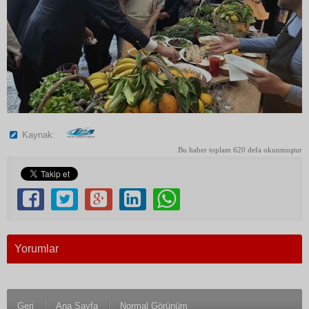
Kaynak:
Bu haber toplam 620 defa okunmuştur
Yorumlar
Geri
Ana Sayfa
Normal Görünüm