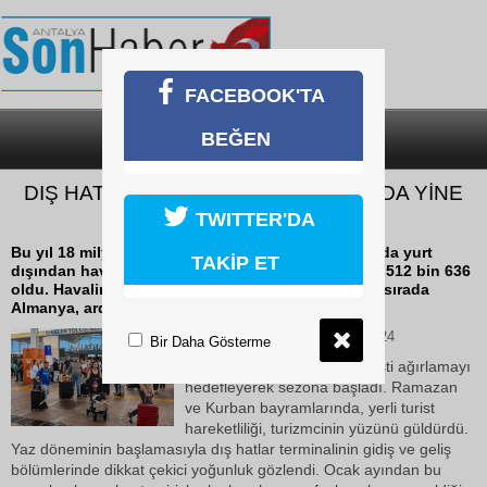
FACEBOOK'TA
BEĞEN
SON DAKİKA
KATEGORİLER
DIŞ HAT GELEN YOLCUDA İLK SIRADA YİNE
ALMANYA VE RUSYA VAR
TWITTER'DA
Bu yıl 18 milyon turist hedeflenen Antalya'ya, 5 ayda yurt
TAKİP ET
dışından hava yoluyla gelen yolcu sayısı 3 milyon 512 bin 636
oldu. Havalimanı dış hat gelen yolcu sayısında ilk sırada
Almanya, ardından Rusya ve İngiltere yer aldı.
03 Haziran 2026 Çarşamba 13:24
Bir Daha Gösterme
Antalya, bu yıl 18 milyon turisti ağırlamayı
hedefleyerek sezona başladı. Ramazan
ve Kurban bayramlarında, yerli turist
hareketliliği, turizmcinin yüzünü güldürdü.
Yaz döneminin başlamasıyla dış hatlar terminalinin gidiş ve geliş
bölümlerinde dikkat çekici yoğunluk gözlendi. Ocak ayından bu