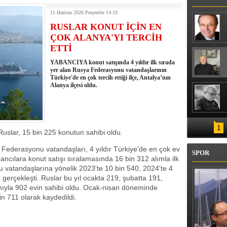
İ
11 Haziran 2026 Perşembe 14:33
RUSLAR KONUT İÇİN EN
ÇOK ALANYA'YI TERCİH
ETTİ
YABANCIYA konut satışında 4 yıldır ilk sırada
yer alan Rusya Federasyonu vatandaşlarının
Türkiye'de en çok tercih ettiği ilçe, Antalya’nın
Alanya ilçesi oldu.
1
Ruslar, 15 bin 225 konutun sahibi oldu.
Federasyonu vatandaşları, 4 yıldır Türkiye'de en çok ev
SPOR
bancılara konut satışı sıralamasında 16 bin 312 alımla ilk
 vatandaşlarına yönelik 2023'te 10 bin 540, 2024'te 4
ı gerçekleşti. Ruslar bu yıl ocakta 219, şubatta 191,
mıyla 902 evin sahibi oldu. Ocak-nisan döneminde
in 711 olarak kaydedildi.