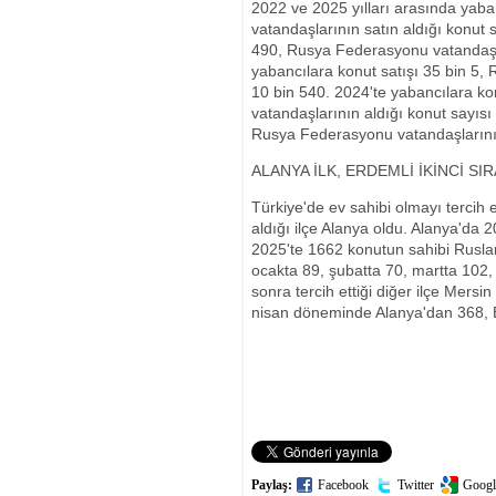
2022 ve 2025 yılları arasında yaba
vatandaşlarının satın aldığı konut 
490, Rusya Federasyonu vatandaşlar
yabancılara konut satışı 35 bin 5,
10 bin 540. 2024'te yabancılara k
vatandaşlarının aldığı konut sayısı
Rusya Federasyonu vatandaşlarının 
ALANYA İLK, ERDEMLİ İKİNCİ SI
Türkiye'de ev sahibi olmayı terci
aldığı ilçe Alanya oldu. Alanya'da 
2025'te 1662 konutun sahibi Rusla
ocakta 89, şubatta 70, martta 102, 
sonra tercih ettiği diğer ilçe Mer
nisan döneminde Alanya'dan 368, E
Paylaş:
Facebook
Twitter
Googl