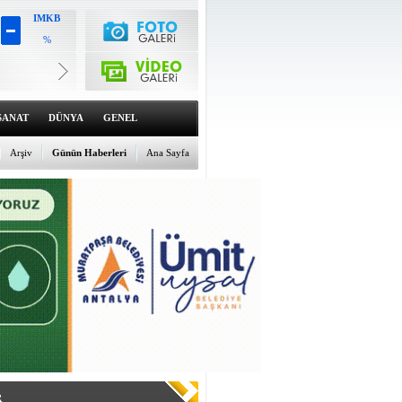
IMKB
%
Altın
6529.39
%0.57
Dolar
47.5941
SANAT
DÜNYA
GENEL
%0.02
Euro
55.0235
Arşiv
Günün Haberleri
Ana Sayfa
%-0.04
R