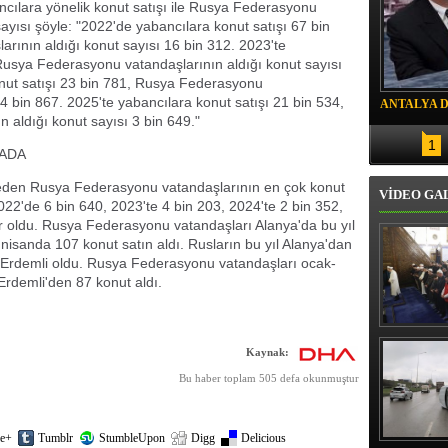
ncılara yönelik konut satışı ile Rusya Federasyonu
sayısı şöyle: "2022'de yabancılara konut satışı 67 bin
ının aldığı konut sayısı 16 bin 312. 2023'te
 Rusya Federasyonu vatandaşlarının aldığı konut sayısı
onut satışı 23 bin 781, Rusya Federasyonu
 4 bin 867. 2025'te yabancılara konut satışı 21 bin 534,
ANTALYA 
aldığı konut sayısı 3 bin 649."
DRON SAL
1
RADA
h eden Rusya Federasyonu vatandaşlarının en çok konut
VİDEO GA
2022'de 6 bin 640, 2023'te 4 bin 203, 2024'te 2 bin 352,
r oldu. Rusya Federasyonu vatandaşları Alanya'da bu yıl
nisanda 107 konut satın aldı. Rusların bu yıl Alanya'dan
sin Erdemli oldu. Rusya Federasyonu vatandaşları ocak-
rdemli'den 87 konut aldı.
Erbaş, Ha
Veli Cam
Kaynak:
teravih 
kıld
Bu haber toplam 505 defa okunmuştur
e+
Tumblr
StumbleUpon
Digg
Delicious