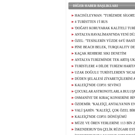
DİĞER HABER BAŞLIKLARI
HACISÜLEYMAN: "TURİZMDE SİGORTA
GENİŞLETİLMELİ"
4 TURİSTTEN 1'İ RUS
'DOĞAYI KORUYARAK KALİTELİ TU
MÜMKÜN'
ANTALYA HAVALİMANI'NDA YENİ D
ÖZEL: "TESİSLERİN YÜZDE 64'Ü BA
PİNE BEACH BELEK, TURQUALITY D
KAPSAMINA ALINDI
KAÇAK REHBERE SIKI DENETİM
ANTALYA TURİZMİNDE TEK ARTIŞ U
TURİSTLERE 4 DİLDE TURİZM HARİT
UZAK DOĞULU TURİSTLERDEN 'SICA
DÜDEN ŞELALESİ ZİYARETÇİLERİNİ 
KALEİÇİ'NDE COP31 SEVİNCİ
ÇOCUKLAR ASTRONOTLARLA BULUŞM
OSMANİYE’DE KIRAÇ KONSERİNE BİN
ETTİ
ÖZDEMİR: "KALEİÇİ, ANTALYA'NIN 
ALANLARINDAN BİRİ OLMALI"
VALİ ŞAHİN: "KALEİÇİ, ÇOK ÖZEL B
KALEİÇİ'NDE COP31 DÖNÜŞÜMÜ
MÜZE VE ÖREN YERLERİNE 113 BİN 
İSKENDERUN’DA ÇELİK RÜZGARI EST