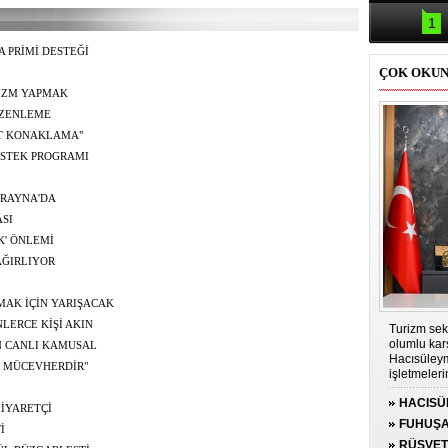
Samsun'da
kazası: 
1
 PRİMİ DESTEĞİ
ÇOK OKU
RİZM YAPMAK
ÜZENLEME
SİT KONAKLAMA"
ESTEK PROGRAMI
KRAYNA'DA
ASI
K' ÖNLEMİ
AĞIRLIYOR
AK İÇİN YARIŞACAK
LERCE KİŞİ AKIN
Turizm sek
olumlu kar
EN CANLI KAMUSAL
Hacısüleym
İR MÜCEVHERDİR"
işletmeler
genişletilm
HACISÜ
olduğunu s
ZİYARETÇİ
PRİMİ D
FUHUŞA
İ
TUTUK
RÜŞVET