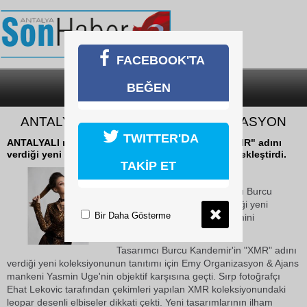
FACEBOOK'TA
BEĞEN
SON DAKİKA
KATEGORİLER
ANTALYALI MODACIDAN YENİ KREASYON
TWITTER'DA
ANTALYALI moda tasarımcısı Burcu Kandemir, "XMR" adını
verdiği yeni koleksiyonunun tanıtım çekimini gerçekleştirdi.
TAKİP ET
15 Aralık 2018 Cumartesi 11:03
ANTALYALI moda tasarımcısı Burcu
Kandemir, "XMR" adını verdiği yeni
Bir Daha Gösterme
koleksiyonunun tanıtım çekimini
gerçekleştirdi
.
Tasarımcı Burcu Kandemir'in "XMR" adını
verdiği yeni koleksiyonunun tanıtımı için Emy Organizasyon & Ajans
mankeni Yasmin Uge'nin objektif karşısına geçti. Sırp fotoğrafçı
Ehat Lekovic tarafından çekimleri yapılan XMR koleksiyonundaki
leopar desenli elbiseler dikkati çekti. Yeni tasarımlarının ilham