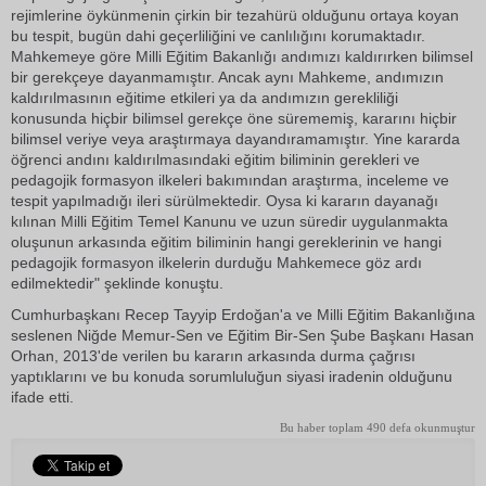
rejimlerine öykünmenin çirkin bir tezahürü olduğunu ortaya koyan
bu tespit, bugün dahi geçerliliğini ve canlılığını korumaktadır.
Mahkemeye göre Milli Eğitim Bakanlığı andımızı kaldırırken bilimsel
bir gerekçeye dayanmamıştır. Ancak aynı Mahkeme, andımızın
kaldırılmasının eğitime etkileri ya da andımızın gerekliliği
konusunda hiçbir bilimsel gerekçe öne sürememiş, kararını hiçbir
bilimsel veriye veya araştırmaya dayandıramamıştır. Yine kararda
öğrenci andını kaldırılmasındaki eğitim biliminin gerekleri ve
pedagojik formasyon ilkeleri bakımından araştırma, inceleme ve
tespit yapılmadığı ileri sürülmektedir. Oysa ki kararın dayanağı
kılınan Milli Eğitim Temel Kanunu ve uzun süredir uygulanmakta
oluşunun arkasında eğitim biliminin hangi gereklerinin ve hangi
pedagojik formasyon ilkelerin durduğu Mahkemece göz ardı
edilmektedir" şeklinde konuştu.
Cumhurbaşkanı Recep Tayyip Erdoğan'a ve Milli Eğitim Bakanlığına
seslenen Niğde Memur-Sen ve Eğitim Bir-Sen Şube Başkanı Hasan
Orhan, 2013'de verilen bu kararın arkasında durma çağrısı
yaptıklarını ve bu konuda sorumluluğun siyasi iradenin olduğunu
ifade etti.
Bu haber toplam 490 defa okunmuştur