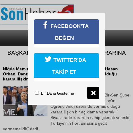
FACEBOOK'TA
BEĞEN
SON DAKİKA
KATEGORİLER
BAŞKAN ORHAN: “SİYASİ İRADE KARARINA
SAHİP ÇIKMALIDIR”
TWITTER'DA
Niğde Memur-Sen ve Eğitim Bir-Sen Şube Başkanı Hasan
TAKİP ET
Orhan, Danıştay'ın Öğrenci Andı üzerinde vermiş olduğu
karara ilişkin bir açıklama yaparak,...
19 Ekim 2018 Cuma 12:43
Bir Daha Gösterme
Niğde Memur-Sen ve Eğitim Bir-Sen Şube
Başkanı Hasan Orhan, Danıştay'ın
Öğrenci Andı üzerinde vermiş olduğu
karara ilişkin bir açıklama yaparak, "
Siyasi irade kararına sahip çıkmalı ve eski
Türkiye'nin hortlamasına geçit
vermemelidir" dedi.