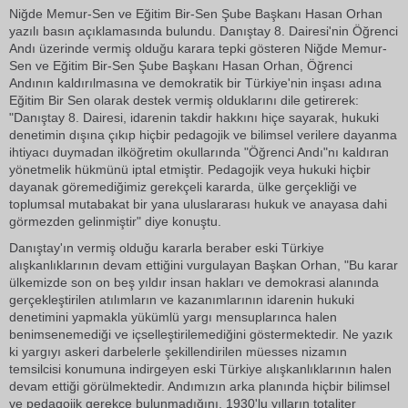
Niğde Memur-Sen ve Eğitim Bir-Sen Şube Başkanı Hasan Orhan
yazılı basın açıklamasında bulundu. Danıştay 8. Dairesi'nin Öğrenci
Andı üzerinde vermiş olduğu karara tepki gösteren Niğde Memur-
Sen ve Eğitim Bir-Sen Şube Başkanı Hasan Orhan, Öğrenci
Andının kaldırılmasına ve demokratik bir Türkiye'nin inşası adına
Eğitim Bir Sen olarak destek vermiş olduklarını dile getirerek:
"Danıştay 8. Dairesi, idarenin takdir hakkını hiçe sayarak, hukuki
denetimin dışına çıkıp hiçbir pedagojik ve bilimsel verilere dayanma
ihtiyacı duymadan ilköğretim okullarında "Öğrenci Andı"nı kaldıran
yönetmelik hükmünü iptal etmiştir. Pedagojik veya hukuki hiçbir
dayanak göremediğimiz gerekçeli kararda, ülke gerçekliği ve
toplumsal mutabakat bir yana uluslararası hukuk ve anayasa dahi
görmezden gelinmiştir" diye konuştu.
Danıştay'ın vermiş olduğu kararla beraber eski Türkiye
alışkanlıklarının devam ettiğini vurgulayan Başkan Orhan, "Bu karar
ülkemizde son on beş yıldır insan hakları ve demokrasi alanında
gerçekleştirilen atılımların ve kazanımlarının idarenin hukuki
denetimini yapmakla yükümlü yargı mensuplarınca halen
benimsenemediği ve içselleştirilemediğini göstermektedir. Ne yazık
ki yargıyı askeri darbelerle şekillendirilen müesses nizamın
temsilcisi konumuna indirgeyen eski Türkiye alışkanlıklarının halen
devam ettiği görülmektedir. Andımızın arka planında hiçbir bilimsel
ve pedagojik gerekçe bulunmadığını, 1930'lu yılların totaliter