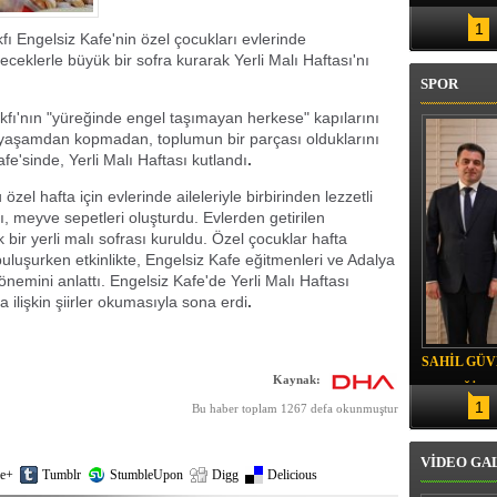
NA ALINDI
1
 Engelsiz Kafe'nin özel çocukları evlerinde
iyeceklerle büyük bir sofra kurarak Yerli Malı Haftası'nı
SPOR
fı'nın "yüreğinde engel taşımayan herkese" kapılarını
k yaşamdan kopmadan, toplumun bir parçası olduklarını
fe'sinde, Yerli Malı Haftası kutlandı
.
özel hafta için evlerinde aileleriyle birbirinden lezzetli
ı, meyve sepetleri oluşturdu. Evlerden getirilen
bir yerli malı sofrası kuruldu. Özel çocuklar hafta
buluşurken etkinlikte, Engelsiz Kafe eğitmenleri ve Adalya
emini anlattı. Engelsiz Kafe'de Yerli Malı Haftası
a ilişkin şiirler okumasıyla sona erdi
.
SAHİL GÜ
Kaynak:
YEMEĞİ
1
Bu haber toplam 1267 defa okunmuştur
VİDEO GA
e+
Tumblr
StumbleUpon
Digg
Delicious