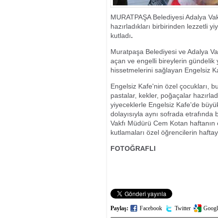
KONTROL ALTI
MURATPAŞA Belediyesi Adalya Vakfı
hazırladıkları birbirinden lezzetli y
kutladı
.
Muratpaşa Belediyesi ve Adalya Vak
açan ve engelli bireylerin gündeli
hissetmelerini sağlayan Engelsiz Ka
Engelsiz Kafe'nin özel çocukları, bu 
pastalar, kekler, poğaçalar hazırlad
yiyeceklerle Engelsiz Kafe'de büyük 
dolayısıyla aynı sofrada etrafında 
Vakfı Müdürü Cem Kotan haftanın ön
kutlamaları özel öğrencilerin haftay
FOTOĞRAFLI
Paylaş:
Facebook
Twitter
Googl