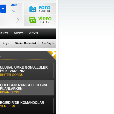
IMKB
%
Altın
6649.96
%-0.14
Dolar
47.7087
SANAT
DÜNYA
GENEL
%-0.05
Euro
55.1373
Arşiv
Günün Haberleri
Ana Sayfa
%-0.12
R
ULUSAL UMKE GÖNÜLLÜLERİ
İYİ Kİ VARSINIZ
BİHTER GÖRDÜ
ÇOCUĞUNUZUN GELECEĞİNİ
PLANLARKEN
PINAR TEYİN
EĞİRDİR’DE KOMANDOLAR
ŞENER METE