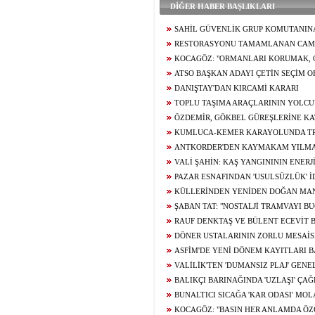
DİĞER HABER BAŞLIKLARI
SAHİL GÜVENLİK GRUP KOMUTANIN
RESTORASYONU TAMAMLANAN CAMİ 
KOCAGÖZ: "ORMANLARI KORUMAK, 
SORUMLULUĞUMUZ"
ATSO BAŞKAN ADAYI ÇETİN SEÇİM OF
DANIŞTAY'DAN KIRCAMİ KARARI
TOPLU TAŞIMA ARAÇLARININ YOLC
YOK
ÖZDEMİR, GÖKBEL GÜREŞLERİNE KA
KUMLUCA-KEMER KARAYOLUNDA TR
OLARAK AÇILDI
ANTKORDER'DEN KAYMAKAM YILMA
VALİ ŞAHİN: KAŞ YANGINININ ENERJ
PAZAR ESNAFINDAN 'USULSÜZLÜK' İ
KÜLLERİNDEN YENİDEN DOĞAN MA
ŞABAN TAT: "NOSTALJİ TRAMVAYI BU
RAUF DENKTAŞ VE BÜLENT ECEVİT 
ASFALT ÇALIŞMASI
DÖNER USTALARININ ZORLU MESAİS
ASFİM'DE YENİ DÖNEM KAYITLARI 
VALİLİK'TEN 'DUMANSIZ PLAJ' GENE
BALIKÇI BARINAĞINDA 'UZLAŞI' ÇAĞ
BUNALTICI SICAĞA 'KAR ODASI' MOL
KOCAGÖZ: "BASIN HER ANLAMDA ÖZ