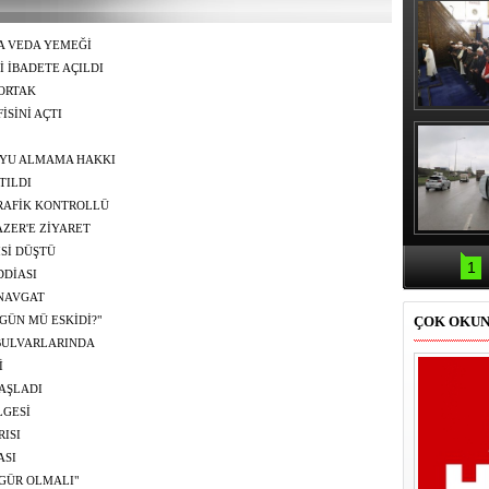
A VEDA YEMEĞİ
İBADETE AÇILDI
ORTAK
İSİNİ AÇTI
Erbaş, Ha
Veli Cam
teravih 
UYU ALMAMA HAKKI
kıld
TILDI
AFİK KONTROLLÜ
ZER'E ZİYARET
Samsun'da
İSİ DÜŞTÜ
kazası: 
1
DDİASI
NAVGAT
ÇOK OKU
GÜN MÜ ESKİDİ?"
BULVARLARINDA
İ
BAŞLADI
LGESİ
RISI
ASI
GÜR OLMALI"