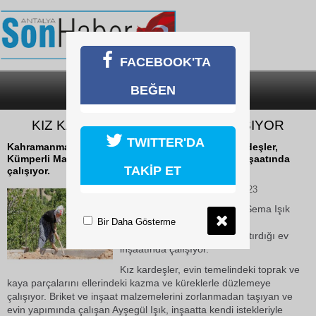
FACEBOOK'TA
BEĞEN
SON DAKİKA
KATEGORİLER
KIZ KARDEŞLER İNŞAATTA ÇALIŞIYOR
TWITTER'DA
Kahramanmaraş'ta Ayşe ve Sema Işık isimli kız kardeşler,
Kümperli Mahallesi'nde ninelerinin yaptırdığı ev inşaatında
TAKİP ET
çalışıyor.
01 Ağustos 2019 Perşembe 11:23
Kahramanmaraş'ta Ayşe ve Sema Işık
Bir Daha Gösterme
isimli kız kardeşler, Kümperli
Mahallesi'nde ninelerinin yaptırdığı ev
inşaatında çalışıyor.
Kız kardeşler, evin temelindeki toprak ve
kaya parçalarını ellerindeki kazma ve küreklerle düzlemeye
çalışıyor. Briket ve inşaat malzemelerini zorlanmadan taşıyan ve
evin yapımında çalışan Ayşegül Işık, inşaatta kendi istekleriyle