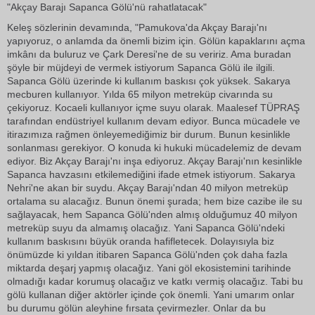
"Akçay Barajı Sapanca Gölü'nü rahatlatacak"
Keleş sözlerinin devamında, "Pamukova'da Akçay Barajı'nı
yapıyoruz, o anlamda da önemli bizim için. Gölün kapaklarını açma
imkânı da buluruz ve Çark Deresi'ne de su veririz. Ama buradan
şöyle bir müjdeyi de vermek istiyorum Sapanca Gölü ile ilgili.
Sapanca Gölü üzerinde ki kullanım baskısı çok yüksek. Sakarya
mecburen kullanıyor. Yılda 65 milyon metreküp civarında su
çekiyoruz. Kocaeli kullanıyor içme suyu olarak. Maalesef TÜPRAŞ
tarafından endüstriyel kullanım devam ediyor. Bunca mücadele ve
itirazımıza rağmen önleyemediğimiz bir durum. Bunun kesinlikle
sonlanması gerekiyor. O konuda ki hukuki mücadelemiz de devam
ediyor. Biz Akçay Barajı'nı inşa ediyoruz. Akçay Barajı'nın kesinlikle
Sapanca havzasını etkilemediğini ifade etmek istiyorum. Sakarya
Nehri'ne akan bir suydu. Akçay Barajı'ndan 40 milyon metreküp
ortalama su alacağız. Bunun önemi şurada; hem bize cazibe ile su
sağlayacak, hem Sapanca Gölü'nden almış olduğumuz 40 milyon
metreküp suyu da almamış olacağız. Yani Sapanca Gölü'ndeki
kullanım baskısını büyük oranda hafifletecek. Dolayısıyla biz
önümüzde ki yıldan itibaren Sapanca Gölü'nden çok daha fazla
miktarda deşarj yapmış olacağız. Yani göl ekosistemini tarihinde
olmadığı kadar korumuş olacağız ve katkı vermiş olacağız. Tabi bu
gölü kullanan diğer aktörler içinde çok önemli. Yani umarım onlar
bu durumu gölün aleyhine fırsata çevirmezler. Onlar da bu