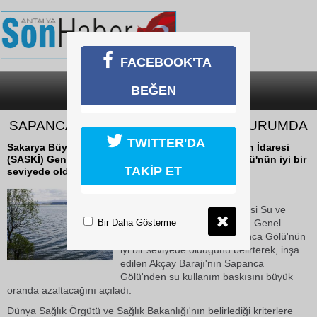
FACEBOOK'TA
BEĞEN
SON DAKİKA
KATEGORİLER
SAPANCA GÖLÜ’NÜN SEVİYESİ İYİ DURUMDA
TWITTER'DA
Sakarya Büyükşehir Belediyesi Su ve Kanalizasyon İdaresi
(SASKİ) Genel Müdürü Rüstem Keleş Sapanca Gölü'nün iyi bir
TAKİP ET
seviyede olduğunu belirterek, inşa...
17 Ekim 2018 Çarşamba 13:33
Sakarya Büyükşehir Belediyesi Su ve
Bir Daha Gösterme
Kanalizasyon İdaresi (SASKİ) Genel
Müdürü Rüstem Keleş Sapanca Gölü'nün
iyi bir seviyede olduğunu belirterek, inşa
edilen Akçay Barajı'nın Sapanca
Gölü'nden su kullanım baskısını büyük
oranda azaltacağını açıladı.
Dünya Sağlık Örgütü ve Sağlık Bakanlığı'nın belirlediği kriterlere