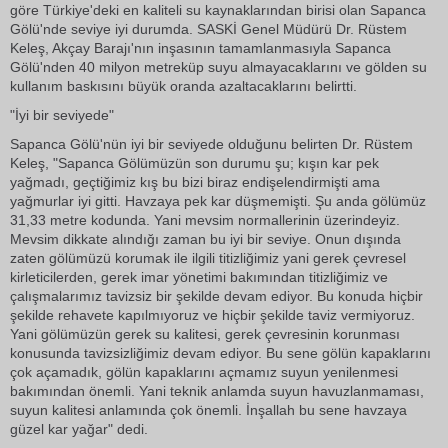
göre Türkiye'deki en kaliteli su kaynaklarından birisi olan Sapanca
Gölü'nde seviye iyi durumda. SASKİ Genel Müdürü Dr. Rüstem
Keleş, Akçay Barajı'nın inşasının tamamlanmasıyla Sapanca
Gölü'nden 40 milyon metreküp suyu almayacaklarını ve gölden su
kullanım baskısını büyük oranda azaltacaklarını belirtti.
"İyi bir seviyede"
Sapanca Gölü'nün iyi bir seviyede olduğunu belirten Dr. Rüstem
Keleş, "Sapanca Gölümüzün son durumu şu; kışın kar pek
yağmadı, geçtiğimiz kış bu bizi biraz endişelendirmişti ama
yağmurlar iyi gitti. Havzaya pek kar düşmemişti. Şu anda gölümüz
31,33 metre kodunda. Yani mevsim normallerinin üzerindeyiz.
Mevsim dikkate alındığı zaman bu iyi bir seviye. Onun dışında
zaten gölümüzü korumak ile ilgili titizliğimiz yani gerek çevresel
kirleticilerden, gerek imar yönetimi bakımından titizliğimiz ve
çalışmalarımız tavizsiz bir şekilde devam ediyor. Bu konuda hiçbir
şekilde rehavete kapılmıyoruz ve hiçbir şekilde taviz vermiyoruz.
Yani gölümüzün gerek su kalitesi, gerek çevresinin korunması
konusunda tavizsizliğimiz devam ediyor. Bu sene gölün kapaklarını
çok açamadık, gölün kapaklarını açmamız suyun yenilenmesi
bakımından önemli. Yani teknik anlamda suyun havuzlanmaması,
suyun kalitesi anlamında çok önemli. İnşallah bu sene havzaya
güzel kar yağar" dedi.