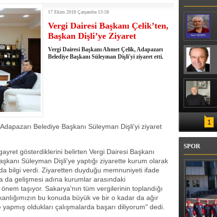
17 Ekim 2018 Çarşamba 13:58
Vergi Dairesi Başkanı Çelik’ten,
Başkan Dişli’ye Ziyaret
Vergi Dairesi Başkanı Ahmet Çelik, Adapazarı
Belediye Başkanı Süleyman Dişli'yi ziyaret etti.
1
 Adapazarı Belediye Başkanı Süleyman Dişli'yi ziyaret
SPOR
ayret gösterdiklerini belirten Vergi Dairesi Başkanı
şkanı Süleyman Dişli'ye yaptığı ziyarette kurum olarak
da bilgi verdi. Ziyaretten duyduğu memnuniyeti ifade
aha da gelişmesi adına kurumlar arasındaki
nem taşıyor. Sakarya'nın tüm vergilerinin toplandığı
anlığımızın bu konuda büyük ve bir o kadar da ağır
 yapmış oldukları çalışmalarda başarı diliyorum" dedi.