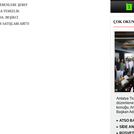
Samsun'da
kazası: 
ERENLERE ŞEREF
1
DA TEMİZLİK
A: BEŞİKCİ
ÇOK OKU
R SATIŞLARI ARTTI
Antalya Tic
düzenlenen
konuğu, An
Başkan Ada
ATSO BA
KONUĞ
SİDE A
ÇOCUĞA
RÜŞVET