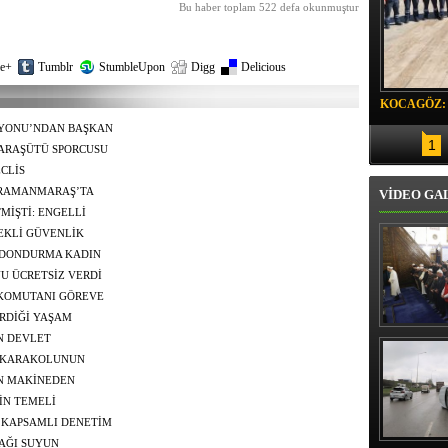
Bu haber toplam 522 defa okunmuştur
e+
Tumblr
StumbleUpon
Digg
Delicious
KOCAGÖZ:
SORUMLU
YONU’NDAN BAŞKAN
1
LEDİYE BAŞKANI’
ARAŞÜTÜ SPORCUSU
Dİ
CLİS
ENDİRİLMESİNE
HRAMANMARAŞ’TA
VİDEO GA
MİŞTİ: ENGELLİ
TEKLİ GÜVENLİK
AMINI İZLENEBİLİR
 DONDURMA KADIN
YU ÜCRETSİZ VERDİ
 KOMUTANI GÖREVE
RDİĞİ YAŞAM
Erbaş, Ha
N DEVLET
Veli Cam
A KARAKOLUNUN
teravih 
kıld
İN MAKİNEDEN
İN TEMELİ
E KAPSAMLI DENETİM
AĞI SUYUN