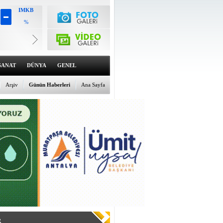
IMKB
%
Altın
6495.16
%0.23
Dolar
47.5773
SANAT
DÜNYA
GENEL
%0.12
Euro
54.8287
Arşiv
Günün Haberleri
Ana Sayfa
%-0.07
R