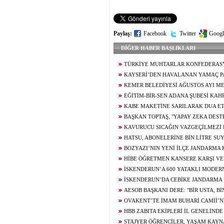
Paylaş:
Facebook
Twitter
Googl
DİĞER HABER BAŞLIKLARI
TÜRKİYE MUHTARLAR KONFEDERAS
BAŞDEĞİRMEN’E ‘YILIN EN BAŞARILI BE
KAYSERİ’DEN HAVALANAN YAMAÇ P
ÖDÜLÜ
5,5 SAAT SONRA KAHRAMANMARAŞ’A İN
KEMER BELEDİYESİ AĞUSTOS AYI ME
TOPLANTISINDA ARAÇ FİLOSUNUN GÜÇL
EĞİTİM-BİR-SEN ADANA ŞUBESİ KA
YÖNELİK KARARLAR ALINDI
TEMASLARDA BULUNDU
KABE MAKETİNE SARILARAK DUA ET
GENCİN UMRE HAYALİ GERÇEK OLUYOR
BAŞKAN TOPTAŞ, "YAPAY ZEKA DES
KAMERALARIMIZLA PARKLARIMIZIN TAM
KAVURUCU SICAĞIN VAZGEÇİLMEZİ
HALE GETİRİYORUZ"
USTALARIN ELİNDE LEZZET BULUYOR
HATSU, ABONELERİNE BİN LİTRE SU
BOZYAZI’NIN YENİ İLÇE JANDARMA
BAŞLADI
HİBE ÖĞRETMEN KANSERE KARŞI VE
MÜCADELESİNİ KAYBETTİ
İSKENDERUN’A 600 YATAKLI MODER
HASTANESİ YÜKSELİYOR
İSKENDERUN’DA CEBİKE JANDARM
YAPIMINDA SONA GELİNDİ
AESOB BAŞKANI DERE: "BİR USTA, B
DEĞERLİDİR"
OVAKENT’TE İMAM BUHARİ CAMİİ’N
DUALARLA ATILDI
HBB ZABITA EKİPLERİ İL GENELİND
GERÇEKLEŞTİRDİ
STAJYER ÖĞRENCİLER, YAŞAM KAYN