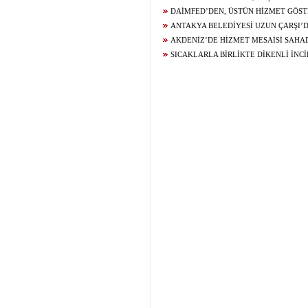
YOLCULUĞUNU YERİNDE İNCELEDİ
DAİMFED’DEN, ÜSTÜN HİZMET GÖST
BELGESİ
ANTAKYA BELEDİYESİ UZUN ÇARŞI’
ÇALIŞMASI GERÇEKLEŞTİRDİ
AKDENİZ’DE HİZMET MESAİSİ SAHAD
MAHALLE SAKİNLERİYLE BULUŞTU
SICAKLARLA BİRLİKTE DİKENLİ İNCİ