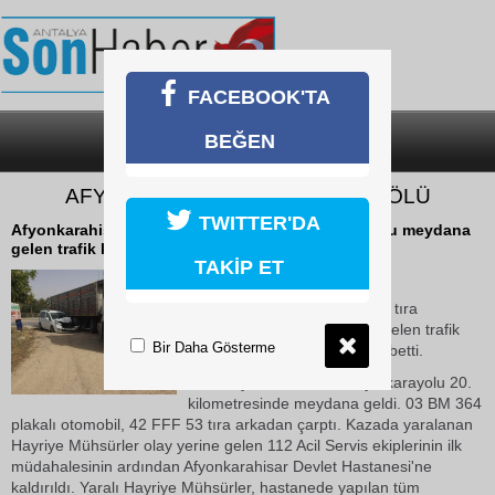
FACEBOOK'TA
BEĞEN
SON DAKİKA
KATEGORİLER
AFYONKARAHİSAR’DA KAZA: 1 ÖLÜ
TWITTER'DA
Afyonkarahisar'da otomobilin tıra çarpması sonucu meydana
gelen trafik kazasında 1 kişi hayatını kaybetti.
TAKİP ET
19 Ekim 2018 Cuma 12:33
Afyonkarahisar'da otomobilin tıra
çarpması sonucu meydana gelen trafik
Bir Daha Gösterme
kazasında 1 kişi hayatını kaybetti.
Kaza Afyonkarahisar-Konya karayolu 20.
kilometresinde meydana geldi. 03 BM 364
plakalı otomobil, 42 FFF 53 tıra arkadan çarptı. Kazada yaralanan
Hayriye Mühsürler olay yerine gelen 112 Acil Servis ekiplerinin ilk
müdahalesinin ardından Afyonkarahisar Devlet Hastanesi'ne
kaldırıldı. Yaralı Hayriye Mühsürler, hastanede yapılan tüm