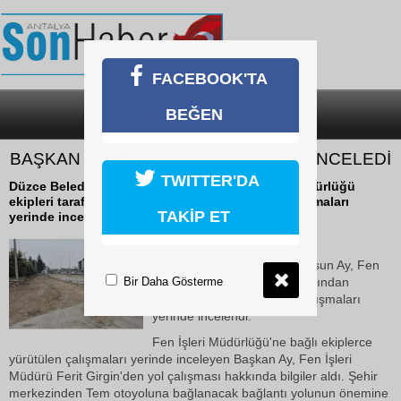
FACEBOOK'TA
BEĞEN
SON DAKİKA
KATEGORİLER
BAŞKAN AY ÇALIŞMALARI YERİNDE İNCELEDİ
TWITTER'DA
Düzce Belediye Başkanı Dursun Ay, Fen İşleri Müdürlüğü
ekipleri tarafından gerçekleştirilen yol yapım çalışmaları
TAKİP ET
yerinde incelendi.
18 Ekim 2018 Perşembe 16:23
Düzce Belediye Başkanı Dursun Ay, Fen
Bir Daha Gösterme
İşleri Müdürlüğü ekipleri tarafından
gerçekleştirilen yol yapım çalışmaları
yerinde incelendi.
Fen İşleri Müdürlüğü'ne bağlı ekiplerce
yürütülen çalışmaları yerinde inceleyen Başkan Ay, Fen İşleri
Müdürü Ferit Girgin'den yol çalışması hakkında bilgiler aldı. Şehir
merkezinden Tem otoyoluna bağlanacak bağlantı yolunun önemine