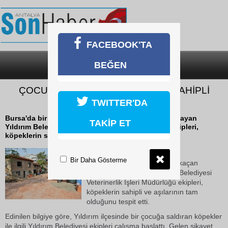
FACEBOOK'TA
BEĞEN
SON DAKİKA
KATEGORİLER
ÇOCUĞA SALDIRAN KÖPEKLER SAHİPLİ
ÇIKTI
TWITTER'DA
Bursa'da bir çocuğa saldırıp kaçan köpekleri yakalayan
TAKİP ET
Yıldırım Belediyesi Veterinerlik İşleri Müdürlüğü ekipleri,
köpeklerin sahipli ve aşılarının...
18 Ekim 2018 Perşembe 16:08
Bir Daha Gösterme
Bursa'da bir çocuğa saldırıp kaçan
köpekleri yakalayan Yıldırım Belediyesi
Veterinerlik İşleri Müdürlüğü ekipleri,
köpeklerin sahipli ve aşılarının tam
olduğunu tespit etti.
Edinilen bilgiye göre, Yıldırım ilçesinde bir çocuğa saldıran köpekler
ile ilgili Yıldırım Belediyesi ekipleri çalışma başlattı. Gelen şikayet