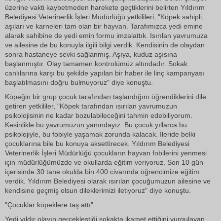
üzerine vakti kaybetmeden harekete geçtiklerini belirten Yıldırım
Belediyesi Veterinerlik İşleri Müdürlüğü yetkilileri, "Köpek sahipli,
aşıları ve karneleri tam olan bir hayvan. Tarafımızca yedi emine
alarak sahibine de yedi emin formu imzalattık. Isırılan yavrumuza
ve ailesine de bu konuyla ilgili bilgi verdik. Kendisinin de olaydan
sonra hastaneye sevki sağlanmış. Aşıya, kuduz aşısına
başlanmıştır. Olay tamamen kontrolümüz altındadır. Sokak
canlılarına karşı bu şekilde yapılan bir haber ile linç kampanyası
başlatılmasını doğru bulmuyoruz" diye konuştu.
Köpeğin bir grup çocuk tarafından taşlandığını öğrendiklerini dile
getiren yetkililer, "Köpek tarafından ısırılan yavrumuzun
psikolojisinin ne kadar bozulabileceğini tahmin edebiliyorum.
Kesinlikle bu yavrumuzun yanındayız. Bu çocuk yıllarca bu
psikolojiyle, bu fobiyle yaşamak zorunda kalacak. İleride belki
çocuklarına bile bu konuya aksettirecek. Yıldırım Belediyesi
Veterinerlik İşleri Müdürlüğü çocukların hayvan fobilerini yenmesi
için müdürlüğümüzde ve okullarda eğitim veriyoruz. Son 10 gün
içerisinde 30 tane okulda bin 400 civarında öğrencimize eğitim
verdik. Yıldırım Belediyesi olarak ısırılan çocuğumuzun ailesine ve
kendisine geçmiş olsun dileklerimizi iletiyoruz" diye konuştu.
"Çocuklar köpeklere taş attı"
Yedi yıldır olayın gerçekleştiği sokakta ikamet ettiğini vurgulayan