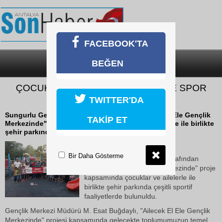
FACEBOOK'TA
BEĞEN
SON DAKİKA
KATEGORİLER
ÇOCUKLAR AİLELERİYLE BİRLİKTE SPOR
YAPTI
TWITTER'DA
Sungurlu Gençlik Merkezi tarafından ""Ailecek El Ele Gençlik
TAKİP ET
Merkezinde" proje kapsamında çocuklar ve ailelerle ile birlikte
şehir parkında çeşitli sportif...
17 Ekim 2018 Çarşamba 11:18
Bir Daha Gösterme
Sungurlu Gençlik Merkezi tarafından
""Ailecek El Ele Gençlik Merkezinde" proje
kapsamında çocuklar ve ailelerle ile
birlikte şehir parkında çeşitli sportif
faaliyetlerde bulunuldu.
Gençlik Merkezi Müdürü M. Esat Buğdaylı, "Ailecek El Ele Gençlik
Merkezinde" projesi kapsamında gelecekte toplumumuzun temel