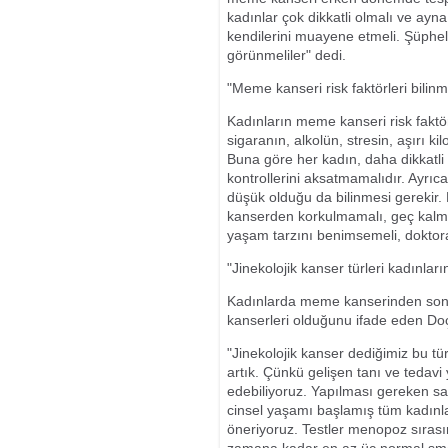
kadınlar çok dikkatli olmalı ve ayn
kendilerini muayene etmeli. Şüphelen
görünmeliler" dedi.
"Meme kanseri risk faktörleri bilinm
Kadınların meme kanseri risk faktörl
sigaranın, alkolün, stresin, aşırı ki
Buna göre her kadın, daha dikkatli
kontrollerini aksatmamalıdır. Ayrı
düşük olduğu da bilinmesi gerekir
kanserden korkulmamalı, geç kalmak
yaşam tarzını benimsemeli, doktor
"Jinekolojik kanser türleri kadınlar
Kadınlarda meme kanserinden sonra
kanserleri olduğunu ifade eden Doç.
"Jinekolojik kanser dediğimiz bu tü
artık. Çünkü gelişen tanı ve tedav
edebiliyoruz. Yapılması gereken sa
cinsel yaşamı başlamış tüm kadınla
öneriyoruz. Testler menopoz sıras