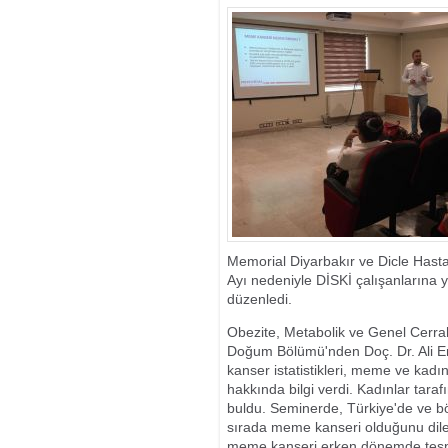
KÜTÜPHANE D
Memorial Diyarbakır ve Dicle Hast
Ayı nedeniyle DİSKİ çalışanlarına
düzenledi.
Obezite, Metabolik ve Genel Cerrahi
Doğum Bölümü'nden Doç. Dr. Ali E
kanser istatistikleri, meme ve kadın
hakkında bilgi verdi. Kadınlar tara
buldu. Seminerde, Türkiye'de ve bö
sırada meme kanseri olduğunu dile 
meme kanseri erken dönemde tespit 