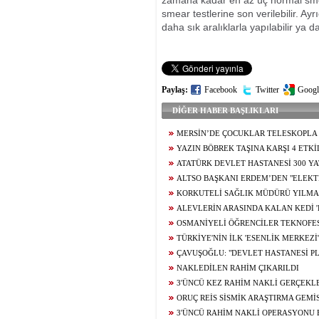
zamana kadar en az üç normal smea
smear testlerine son verilebilir. A
daha sık aralıklarla yapılabilir ya da 
Paylaş:
Facebook
Twitter
Googl
DİĞER HABER BAŞLIKLARI
MERSİN’DE ÇOCUKLAR TELESKOPLA 
GÖZLEMLEDİ
YAZIN BÖBREK TAŞINA KARŞI 4 ETKİ
ATATÜRK DEVLET HASTANESİ 300 Y
ALTSO BAŞKANI ERDEM’DEN "ELEKT
DOĞRULAMA SİSTEMİ" ÇAĞRISI: "DOĞR
KORKUTELİ SAĞLIK MÜDÜRÜ YILMA
GETİRİLMELİ"
ALEVLERİN ARASINDA KALAN KEDİ '
ALINDI
OSMANİYELİ ÖĞRENCİLER TEKNOFEST
GELİŞTİRİYOR
TÜRKİYE'NİN İLK 'ESENLİK MERKEZİ
ÇAVUŞOĞLU: "DEVLET HASTANESİ PL
İLERLİYOR"
NAKLEDİLEN RAHİM ÇIKARILDI
3'ÜNCÜ KEZ RAHİM NAKLİ GERÇEKLE
ORUÇ REİS SİSMİK ARAŞTIRMA GEMİ
AÇIKLARINA DEMİRLEDİ
3'ÜNCÜ RAHİM NAKLİ OPERASYONU 