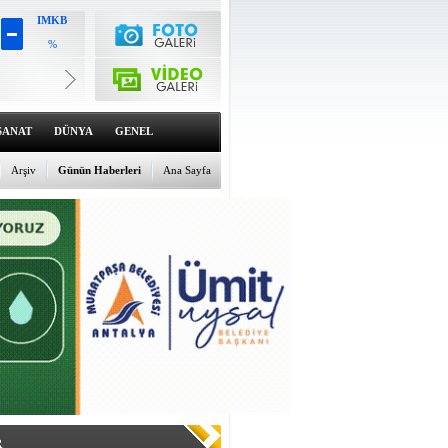
IMKB
%
Altın
6482.18
%0.03
Dolar
47.572
SANAT
DÜNYA
GENEL
%0.07
Euro
54.8921
Arşiv
Günün Haberleri
Ana Sayfa
%-0.07
R