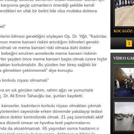
a karşısına geçip uzmanların önerdiği şekilde kendi
dikleri en ufak bir belirti bile olsa mutlaka doktora
eli"
KOCAGÖZ:
erini bilmesi gerektiğini söyleyen Op. Dr. Yiğit, "Kadınlar,
SORUMLU
lonun meme kanseri riskini artırdığını bilmeleri gerekir.
1
 olmalı ve meme kanseri riski olmasa dahi doktor
ca bebeğini emziren annelerde meme kanseri riskinin
VİDEO GA
. Her şeyden önce meme kanseri başta olmak üzere hiçbir
tan korkulmalıdır. Bu yüzden her birey sağlıklı bir
a gitmekten çekinmemeli" diye konuştu.
ın korkulu rüyası olmamalı"
 en sık görülen rahim, rahim ağzı ve yumurtalık
 Dr. Ali Emre Tahaoğlu ise, şunları kaydetti:
Erbaş, Ha
Veli Cam
r kanserler, kadınların korkulu rüyası olmaktan çıkmalı
teravih 
i yöntemleri sayesinde erken dönemde yakalayıp tedavi
kıld
dece doktor kontrolünde olmak. 21 yaş üzerindeki aktif
ra düzenli smear ve hpvdna testi yaptırmalarını
ında da aksatılmamalı. 65 yaşından sonra hastanın o