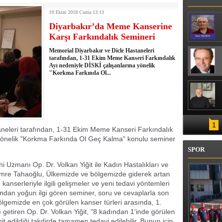
ESTEĞİ
19 Ekim 2018 Cuma 13:13
Diyarbakır’da Meme Kanserine
Karşı Farkındalık Semineri
Memorial Diyarbakır ve Dicle Hastaneleri
tarafından, 1-31 Ekim Meme Kanseri Farkındalık
Ayı nedeniyle DİSKİ çalışanlarına yönelik
"Korkma Farkında Ol...
1
aneleri tarafından, 1-31 Ekim Meme Kanseri Farkındalık
 yönelik "Korkma Farkında Ol Geç Kalma" konulu seminer
SPOR
 Uzmanı Op. Dr. Volkan Yiğit ile Kadın Hastalıkları ve
mre Tahaoğlu, Ülkemizde ve bölgemizde giderek artan
 kanserleriyle ilgili gelişmeler ve yeni tedavi yöntemleri
fından yoğun ilgi gören seminer, soru ve cevaplarla son
lgemizde en çok görülen kanser türleri arasında, 1.
getiren Op. Dr. Volkan Yiğit, "8 kadından 1'inde görülen
edildiği takdirde tamamen tedavi edilebilir. Bunun için