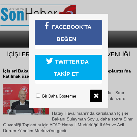
FACEBOOK'TA
BEĞEN
SON DAKİKA
KATEGORİLER
İÇİŞLERİ BAKANI SOYLU, ’SINIR GÜVENLİĞİ
TOPLANTISI’ İÇİN HATAY’DA
TWITTER'DA
İçişleri Bakanı Süleyman Soylu, "Sınır Güvenliği Toplantısı'na
TAKİP ET
katılmak üzere Hatay'a geldi.
04 Ağustos 2019 Pazar 11:48
İçişleri Bakanı Süleyman Soylu, "Sınır
Bir Daha Gösterme
Güvenliği Toplantısı'na katılmak üzere
Hatay'a geldi.
Hatay Havalimanı'nda karşılanan İçişleri
Bakanı Süleyman Soylu, daha sonra Sınır
Güvenliği Toplantısı için AFAD Hatay İl Müdürlüğü İl Afet ve Acil
Durum Yönetim Merkezi'ne geçti.