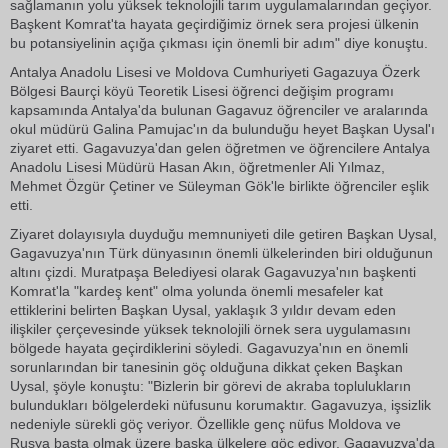
sağlamanın yolu yüksek teknolojili tarım uygulamalarından geçiyor.
Başkent Komrat'ta hayata geçirdiğimiz örnek sera projesi ülkenin
bu potansiyelinin açığa çıkması için önemli bir adım" diye konuştu.
Antalya Anadolu Lisesi ve Moldova Cumhuriyeti Gagazuya Özerk
Bölgesi Baurçi köyü Teoretik Lisesi öğrenci değişim programı
kapsamında Antalya'da bulunan Gagavuz öğrenciler ve aralarında
okul müdürü Galina Pamujac'ın da bulunduğu heyet Başkan Uysal'ı
ziyaret etti. Gagavuzya'dan gelen öğretmen ve öğrencilere Antalya
Anadolu Lisesi Müdürü Hasan Akın, öğretmenler Ali Yılmaz,
Mehmet Özgür Çetiner ve Süleyman Gök'le birlikte öğrenciler eşlik
etti.
Ziyaret dolayısıyla duyduğu memnuniyeti dile getiren Başkan Uysal,
Gagavuzya'nın Türk dünyasının önemli ülkelerinden biri olduğunun
altını çizdi. Muratpaşa Belediyesi olarak Gagavuzya'nın başkenti
Komrat'la "kardeş kent" olma yolunda önemli mesafeler kat
ettiklerini belirten Başkan Uysal, yaklaşık 3 yıldır devam eden
ilişkiler çerçevesinde yüksek teknolojili örnek sera uygulamasını
bölgede hayata geçirdiklerini söyledi. Gagavuzya'nın en önemli
sorunlarından bir tanesinin göç olduğuna dikkat çeken Başkan
Uysal, şöyle konuştu: "Bizlerin bir görevi de akraba toplulukların
bulundukları bölgelerdeki nüfusunu korumaktır. Gagavuzya, işsizlik
nedeniyle sürekli göç veriyor. Özellikle genç nüfus Moldova ve
Rusya başta olmak üzere başka ülkelere göç ediyor. Gagavuzya'da