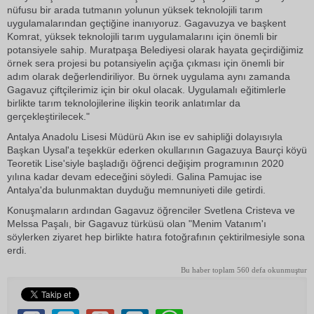
nüfusu bir arada tutmanın yolunun yüksek teknolojili tarım
uygulamalarından geçtiğine inanıyoruz. Gagavuzya ve başkent
Komrat, yüksek teknolojili tarım uygulamalarını için önemli bir
potansiyele sahip. Muratpaşa Belediyesi olarak hayata geçirdiğimiz
örnek sera projesi bu potansiyelin açığa çıkması için önemli bir
adım olarak değerlendiriliyor. Bu örnek uygulama aynı zamanda
Gagavuz çiftçilerimiz için bir okul olacak. Uygulamalı eğitimlerle
birlikte tarım teknolojilerine ilişkin teorik anlatımlar da
gerçekleştirilecek."
Antalya Anadolu Lisesi Müdürü Akın ise ev sahipliği dolayısıyla
Başkan Uysal'a teşekkür ederken okullarının Gagazuya Baurçi köyü
Teoretik Lise'siyle başladığı öğrenci değişim programının 2020
yılına kadar devam edeceğini söyledi. Galina Pamujac ise
Antalya'da bulunmaktan duyduğu memnuniyeti dile getirdi.
Konuşmaların ardından Gagavuz öğrenciler Svetlena Cristeva ve
Melssa Paşalı, bir Gagavuz türküsü olan "Menim Vatanım'ı
söylerken ziyaret hep birlikte hatıra fotoğrafının çektirilmesiyle sona
erdi.
Bu haber toplam 560 defa okunmuştur