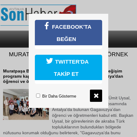
FACEBOOK'TA
BEĞEN
SON DAKİKA
KATEGORİLER
MURATPAŞA’DAN GAGAVUZYA’DA ÖRNEK
SERA
TWITTER'DA
Muratpaşa Belediye Başkanı Ümit Uysal, öğrenci değişim
TAKİP ET
programı kapsamında Antalya'da bulunan Gagavuzya'dan
öğrenci ve öğretmenleri kabul etti.
17 Ekim 2018 Çarşamba 11:58
Bir Daha Gösterme
Muratpaşa Belediye Başkanı Ümit Uysal,
öğrenci değişim programı kapsamında
Antalya'da bulunan Gagavuzya'dan
öğrenci ve öğretmenleri kabul etti. Başkan
Uysal, bir görevlerinin de akraba Türk
topluluklarının bulundukları bölgede
nüfusunu korumak olduğunu belirterek, "Gagavuzya'da bunu