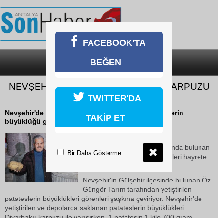
FACEBOOK'TA
BEĞEN
SON DAKİKA
KATEGORİLER
NEVŞEHİR PATATESİ DİYARBAKIR KARPUZU
İLE YARIŞIYOR
TWITTER'DA
Nevşehir'de patates depolarında bulunan patateslerin
TAKİP ET
büyüklüğü görenleri hayrete düşürüyor.
17 Ekim 2018 Çarşamba 10:23
Nevşehir'de patates depolarında bulunan
Bir Daha Gösterme
patateslerin büyüklüğü görenleri hayrete
düşürüyor.
Nevşehir'in Gülşehir ilçesinde bulunan Öz
Güngör Tarım tarafından yetiştirilen
patateslerin büyüklükleri görenleri şaşkına çeviriyor. Nevşehir'de
yetiştirilen ve depolarda saklanan patateslerin büyüklükleri
Diyarbakır karpuzu ile yarışırken, 1 patatesin 1 kilo 700 gram