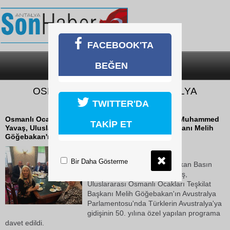
FACEBOOK'TA
BEĞEN
SON DAKİKA
KATEGORİLER
OSMANLI OCAKLARI AVUSTRALYA
GÜNDEMİNDE
TWITTER'DA
Osmanlı Ocakları Genel Başkan Basın Danışmanı Muhammed
TAKİP ET
Yavaş, Uluslararası Osmanlı Ocakları Teşkilat Başkanı Melih
Göğebakan'ın Avustralya Parlamentosu'nda...
17 Ekim 2018 Çarşamba 10:18
Bir Daha Gösterme
Osmanlı Ocakları Genel Başkan Basın
Danışmanı Muhammed Yavaş,
Uluslararası Osmanlı Ocakları Teşkilat
Başkanı Melih Göğebakan'ın Avustralya
Parlamentosu'nda Türklerin Avustralya'ya
gidişinin 50. yılına özel yapılan programa
davet edildi.