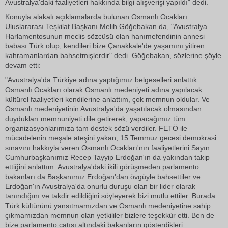
Avustralya'daki faaliyetleri hakkında bilgi alışverişi yapıldı" dedi.
Konuyla alakalı açıklamalarda bulunan Osmanlı Ocakları
Uluslararası Teşkilat Başkanı Melih Göğebakan da, "Avustralya
Harlamentosunun meclis sözcüsü olan hanımefendinin annesi
babası Türk olup, kendileri bize Çanakkale'de yaşamını yitiren
kahramanlardan bahsetmişlerdir" dedi. Göğebakan, sözlerine şöyle
devam etti:
"Avustralya'da Türkiye adına yaptığımız belgeselleri anlattık.
Osmanlı Ocakları olarak Osmanlı medeniyeti adına yapılacak
kültürel faaliyetleri kendilerine anlattım, çok memnun oldular. Ve
Osmanlı medeniyetinin Avustralya'da yaşatılacak olmasından
duydukları memnuniyeti dile getirerek, yapacağımız tüm
organizasyonlarımıza tam destek sözü verdiler. FETÖ ile
mücadelenin meşale ateşini yakan, 15 Temmuz gecesi demokrasi
sınavını hakkıyla veren Osmanlı Ocakları'nın faaliyetlerini Sayın
Cumhurbaşkanımız Recep Tayyip Erdoğan'ın da yakından takip
ettiğini anlattım. Avustralya'daki ikili görüşmeden parlamento
bakanları da Başkanımız Erdoğan'dan övgüyle bahsettiler ve
Erdoğan'ın Avustralya'da onurlu duruşu olan bir lider olarak
tanındığını ve takdir edildiğini söyleyerek bizi mutlu ettiler. Burada
Türk kültürünü yansıtmamızdan ve Osmanlı medeniyetine sahip
çıkmamızdan memnun olan yetkililer bizlere teşekkür etti. Ben de
bize parlamento çatısı altındaki bakanların gösterdikleri