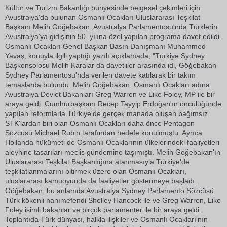
Kültür ve Turizm Bakanlığı bünyesinde belgesel çekimleri için
Avustralya'da bulunan Osmanlı Ocakları Uluslararası Teşkilat
Başkanı Melih Göğebakan, Avustralya Parlamentosu'nda Türklerin
Avustralya'ya gidişinin 50. yılına özel yapılan programa davet edildi.
Osmanlı Ocakları Genel Başkan Basın Danışmanı Muhammed
Yavaş, konuyla ilgili yaptığı yazılı açıklamada, "Türkiye Sydney
Başkonsolosu Melih Karalar da davetliler arasında idi, Göğebakan
Sydney Parlamentosu'nda verilen davete katılarak bir takım
temaslarda bulundu. Melih Göğebakan, Osmanlı Ocakları adına
Avustralya Devlet Bakanları Greg Warren ve Like Foley, MP ile bir
araya geldi. Cumhurbaşkanı Recep Tayyip Erdoğan'ın öncülüğünde
yapılan reformlarla Türkiye'de gerçek manada oluşan bağımsız
STK'lardan biri olan Osmanlı Ocakları daha önce Pentagon
Sözcüsü Michael Rubin tarafından hedefe konulmuştu. Ayrıca
Hollanda hükümeti de Osmanlı Ocaklarının ülkelerindeki faaliyetleri
aleyhine tasarıları meclis gündemine taşımıştı. Melih Göğebakan'ın
Uluslararası Teşkilat Başkanlığına atanmasıyla Türkiye'de
teşkilatlanmalarını bitirmek üzere olan Osmanlı Ocakları,
uluslararası kamuoyunda da faaliyetler göstermeye başladı.
Göğebakan, bu anlamda Avustralya Sydney Parlamento Sözcüsü
Türk kökenli hanımefendi Shelley Hancock ile ve Greg Warren, Like
Foley isimli bakanlar ve birçok parlamenter ile bir araya geldi.
Toplantıda Türk dünyası, halkla ilişkiler ve Osmanlı Ocakları'nın