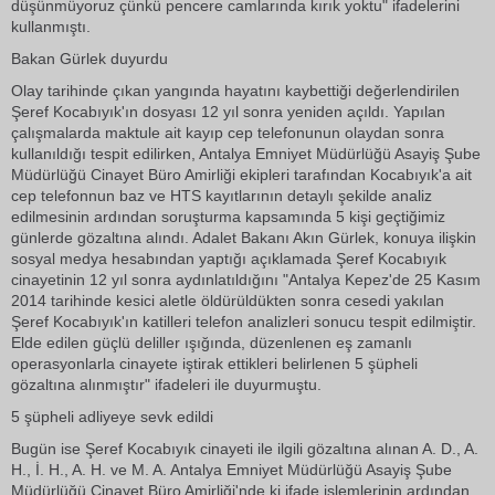
düşünmüyoruz çünkü pencere camlarında kırık yoktu" ifadelerini
kullanmıştı.
Bakan Gürlek duyurdu
Olay tarihinde çıkan yangında hayatını kaybettiği değerlendirilen
Şeref Kocabıyık'ın dosyası 12 yıl sonra yeniden açıldı. Yapılan
çalışmalarda maktule ait kayıp cep telefonunun olaydan sonra
kullanıldığı tespit edilirken, Antalya Emniyet Müdürlüğü Asayiş Şube
Müdürlüğü Cinayet Büro Amirliği ekipleri tarafından Kocabıyık'a ait
cep telefonnun baz ve HTS kayıtlarının detaylı şekilde analiz
edilmesinin ardından soruşturma kapsamında 5 kişi geçtiğimiz
günlerde gözaltına alındı. Adalet Bakanı Akın Gürlek, konuya ilişkin
sosyal medya hesabından yaptığı açıklamada Şeref Kocabıyık
cinayetinin 12 yıl sonra aydınlatıldığını "Antalya Kepez'de 25 Kasım
2014 tarihinde kesici aletle öldürüldükten sonra cesedi yakılan
Şeref Kocabıyık'ın katilleri telefon analizleri sonucu tespit edilmiştir.
Elde edilen güçlü deliller ışığında, düzenlenen eş zamanlı
operasyonlarla cinayete iştirak ettikleri belirlenen 5 şüpheli
gözaltına alınmıştır" ifadeleri ile duyurmuştu.
5 şüpheli adliyeye sevk edildi
Bugün ise Şeref Kocabıyık cinayeti ile ilgili gözaltına alınan A. D., A.
H., İ. H., A. H. ve M. A. Antalya Emniyet Müdürlüğü Asayiş Şube
Müdürlüğü Cinayet Büro Amirliği'nde ki ifade işlemlerinin ardından