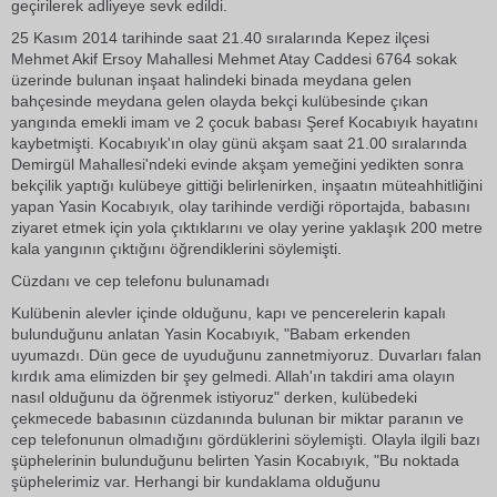
geçirilerek adliyeye sevk edildi.
25 Kasım 2014 tarihinde saat 21.40 sıralarında Kepez ilçesi
Mehmet Akif Ersoy Mahallesi Mehmet Atay Caddesi 6764 sokak
üzerinde bulunan inşaat halindeki binada meydana gelen
bahçesinde meydana gelen olayda bekçi kulübesinde çıkan
yangında emekli imam ve 2 çocuk babası Şeref Kocabıyık hayatını
kaybetmişti. Kocabıyık'ın olay günü akşam saat 21.00 sıralarında
Demirgül Mahallesi'ndeki evinde akşam yemeğini yedikten sonra
bekçilik yaptığı kulübeye gittiği belirlenirken, inşaatın müteahhitliğini
yapan Yasin Kocabıyık, olay tarihinde verdiği röportajda, babasını
ziyaret etmek için yola çıktıklarını ve olay yerine yaklaşık 200 metre
kala yangının çıktığını öğrendiklerini söylemişti.
Cüzdanı ve cep telefonu bulunamadı
Kulübenin alevler içinde olduğunu, kapı ve pencerelerin kapalı
bulunduğunu anlatan Yasin Kocabıyık, "Babam erkenden
uyumazdı. Dün gece de uyuduğunu zannetmiyoruz. Duvarları falan
kırdık ama elimizden bir şey gelmedi. Allah'ın takdiri ama olayın
nasıl olduğunu da öğrenmek istiyoruz" derken, kulübedeki
çekmecede babasının cüzdanında bulunan bir miktar paranın ve
cep telefonunun olmadığını gördüklerini söylemişti. Olayla ilgili bazı
şüphelerinin bulunduğunu belirten Yasin Kocabıyık, "Bu noktada
şüphelerimiz var. Herhangi bir kundaklama olduğunu