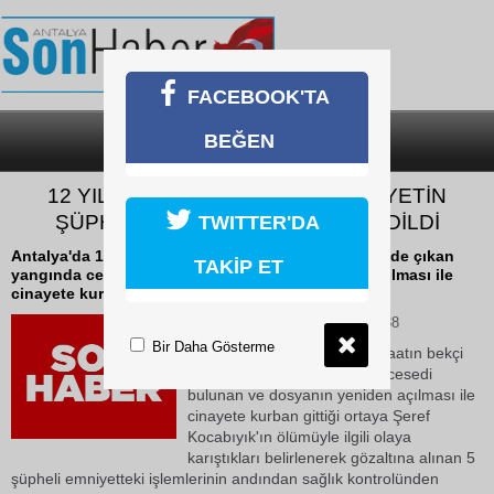
FACEBOOK'TA
BEĞEN
SON DAKİKA
KATEGORİLER
12 YIL SONRA AYDINLANAN CİNAYETİN
ŞÜPHELİLERİ ADLİYEYE SEVK EDİLDİ
TWITTER'DA
Antalya'da 12 yıl önce bir inşaatın bekçi kulübesinde çıkan
TAKİP ET
yangında cesedi bulunan ve dosyanın yeniden açılması ile
cinayete kurban gittiği ortaya...
11 Haziran 2026 Perşembe 10:38
Bir Daha Gösterme
Antalya'da 12 yıl önce bir inşaatın bekçi
kulübesinde çıkan yangında cesedi
bulunan ve dosyanın yeniden açılması ile
cinayete kurban gittiği ortaya Şeref
Kocabıyık'ın ölümüyle ilgili olaya
karıştıkları belirlenerek gözaltına alınan 5
şüpheli emniyetteki işlemlerinin andından sağlık kontrolünden