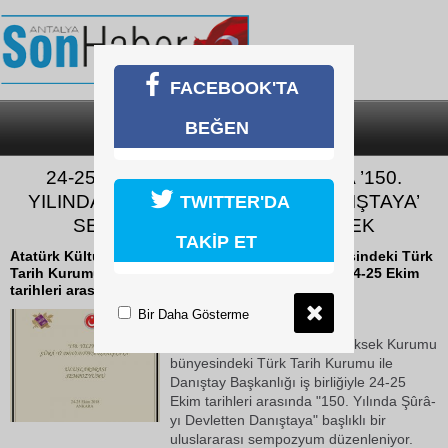
FACEBOOK'TA
BEĞEN
SON DAKİKA
KATEGORİLER
24-25 EKİM TARİHLERİ ARASINDA ’150.
YILINDA ŞÜRA-YI DEVLETTEN DANIŞTAYA’
TWITTER'DA
SEMPOZYUMU DÜZENLENECEK
TAKİP ET
Atatürk Kültür, Dil ve Tarih Yüksek Kurumu bünyesindeki Türk
Tarih Kurumu ile Danıştay Başkanlığı iş birliğiyle 24-25 Ekim
tarihleri arasında "150....
Bir Daha Gösterme
22 Ekim 2018 Pazartesi 16:58
Atatürk Kültür, Dil ve Tarih Yüksek Kurumu
bünyesindeki Türk Tarih Kurumu ile
Danıştay Başkanlığı iş birliğiyle 24-25
Ekim tarihleri arasında "150. Yılında Şûrâ-
yı Devletten Danıştaya" başlıklı bir
uluslararası sempozyum düzenleniyor.