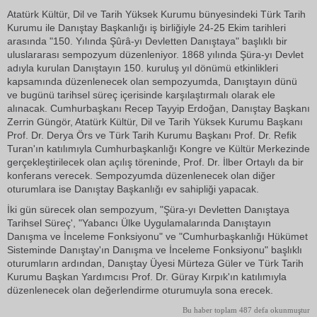
Atatürk Kültür, Dil ve Tarih Yüksek Kurumu bünyesindeki Türk Tarih
Kurumu ile Danıştay Başkanlığı iş birliğiyle 24-25 Ekim tarihleri
arasında "150. Yılında Şûrâ-yı Devletten Danıştaya" başlıklı bir
uluslararası sempozyum düzenleniyor. 1868 yılında Şüra-yı Devlet
adıyla kurulan Danıştayın 150. kuruluş yıl dönümü etkinlikleri
kapsamında düzenlenecek olan sempozyumda, Danıştayın dünü
ve bugünü tarihsel süreç içerisinde karşılaştırmalı olarak ele
alınacak. Cumhurbaşkanı Recep Tayyip Erdoğan, Danıştay Başkanı
Zerrin Güngör, Atatürk Kültür, Dil ve Tarih Yüksek Kurumu Başkanı
Prof. Dr. Derya Örs ve Türk Tarih Kurumu Başkanı Prof. Dr. Refik
Turan'ın katılımıyla Cumhurbaşkanlığı Kongre ve Kültür Merkezinde
gerçekleştirilecek olan açılış töreninde, Prof. Dr. İlber Ortaylı da bir
konferans verecek. Sempozyumda düzenlenecek olan diğer
oturumlara ise Danıştay Başkanlığı ev sahipliği yapacak.
İki gün sürecek olan sempozyum, "Şüra-yı Devletten Danıştaya
Tarihsel Süreç', "Yabancı Ülke Uygulamalarında Danıştayın
Danışma ve İnceleme Fonksiyonu" ve "Cumhurbaşkanlığı Hükümet
Sisteminde Danıştay'ın Danışma ve İnceleme Fonksiyonu" başlıklı
oturumların ardından, Danıştay Üyesi Mürteza Güler ve Türk Tarih
Kurumu Başkan Yardımcısı Prof. Dr. Güray Kırpık'ın katılımıyla
düzenlenecek olan değerlendirme oturumuyla sona erecek.
Bu haber toplam 487 defa okunmuştur