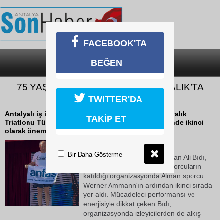
FACEBOOK'TA
BEĞEN
SON DAKİKA
KATEGORİLER
75 YAŞINDAKİ "DEMİR ADAM" AYVALIK’TA
İKİNCİ OLDU
TWITTER'DA
Antalyalı iş insanı ve milli sporcu Ali Bıdı, 2026 Ayvalık
TAKİP ET
Triatlonu Türkiye Kupası'nda 75-79 yaş kategorisinde ikinci
olarak önemli bir başarıya imza attı.
18 Mayıs 2026 Pazartesi 14:23
Bir Daha Gösterme
"Demir Adam" lakabıyla tanınan Ali Bıdı,
Türkiye'nin farklı illerinden sporcuların
katıldığı organizasyonda Alman sporcu
Werner Ammann'ın ardından ikinci sırada
yer aldı. Mücadeleci performansı ve
enerjisiyle dikkat çeken Bıdı,
organizasyonda izleyicilerden de alkış