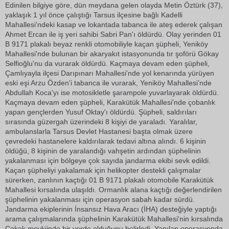
Edinilen bilgiye göre, dün meydana gelen olayda Metin Öztürk (37),
yaklaşık 1 yıl önce çalıştığı Tarsus ilçesine bağlı Kadelli
Mahallesi'ndeki kasap ve lokantada tabanca ile ateş ederek çalışan
Ahmet Ercan ile iş yeri sahibi Sabri Pan'ı öldürdü. Olay yerinden 01
B 9171 plakalı beyaz renkli otomobiliyle kaçan şüpheli, Yeniköy
Mahallesi'nde bulunan bir akaryakıt istasyonunda tır şoförü Gökay
Selfioğlu'nu da vurarak öldürdü. Kaçmaya devam eden şüpheli,
Çamlıyayla ilçesi Darıpınarı Mahallesi'nde yol kenarında yürüyen
eski eşi Arzu Özden'i tabanca ile vurarak, Yeniköy Mahallesi'nde
Abdullah Koca'yı ise motosikletle şarampole yuvarlayarak öldürdü.
Kaçmaya devam eden şüpheli, Karakütük Mahallesi'nde çobanlık
yapan gençlerden Yusuf Oktay'ı öldürdü. Şüpheli, saldırıları
sırasında güzergah üzerindeki 8 kişiyi de yaraladı. Yaralılar,
ambulanslarla Tarsus Devlet Hastanesi başta olmak üzere
çevredeki hastanelere kaldırılarak tedavi altına alındı. 6 kişinin
öldüğü, 8 kişinin de yaralandığı vahşetin ardından şüphelinin
yakalanması için bölgeye çok sayıda jandarma ekibi sevk edildi.
Kaçan şüpheliyi yakalamak için helikopter destekli çalışmalar
sürerken, zanlının kaçtığı 01 B 9171 plakalı otomobile Karakütük
Mahallesi kırsalında ulaşıldı. Ormanlık alana kaçtığı değerlendirilen
şüphelinin yakalanması için operasyon sabah kadar sürdü.
Jandarma ekiplerinin İnsansız Hava Aracı (İHA) desteğiyle yaptığı
arama çalışmalarında şüphelinin Karakütük Mahallesi'nin kırsalında
Çokak mevkiinde bir yerde olduğunu belirledi. Yapılan operasyonda