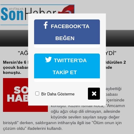
FACEBOOK'TA
BEĞEN
SON DAKİKA
KATEGORİLER
"AĞZI OLUP DİLİ OLMAYAN BİRİYDİ"
TWITTER'DA
Mersin'de 6 kişinin hayatını kaybettiği katliamda öldürülen 2
çocuk babası Abdullah Koca'nın kuzeni acı içerisinde
TAKİP ET
konuştu.
19 Mayıs 2026 Salı 14:38
Mersin'de 6 kişinin hayatını kaybettiği
Bir Daha Gösterme
katliamda öldürülen 2 çocuk babası
Abdullah Koca'nın kuzeni acı içerisinde
konuştu. Kuzen İsmail Koca, "Amcamın
oğlu ağzı olup dili olmayan, ailesinde
köyünde sevilen sayılan saygı değer
birisiydi" derken, saldırganın intiharıyla ilgili ise "Ölüm onun için
çözüm oldu" ifadelerini kullandı.