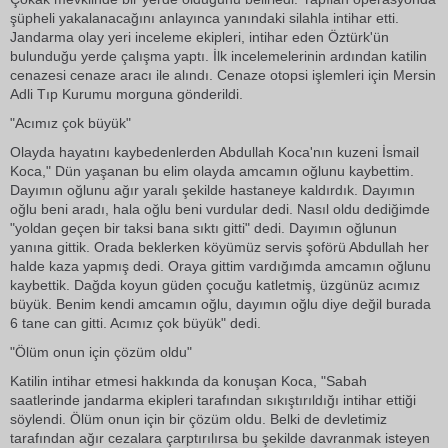
şüpheli yakalanacağını anlayınca yanındaki silahla intihar etti.
Jandarma olay yeri inceleme ekipleri, intihar eden Öztürk'ün
bulunduğu yerde çalışma yaptı. İlk incelemelerinin ardından katilin
cenazesi cenaze aracı ile alındı. Cenaze otopsi işlemleri için Mersin
Adli Tıp Kurumu morguna gönderildi.
"Acımız çok büyük"
Olayda hayatını kaybedenlerden Abdullah Koca'nın kuzeni İsmail
Koca," Dün yaşanan bu elim olayda amcamın oğlunu kaybettim.
Dayımın oğlunu ağır yaralı şekilde hastaneye kaldırdık. Dayımın
oğlu beni aradı, hala oğlu beni vurdular dedi. Nasıl oldu dediğimde
"yoldan geçen bir taksi bana sıktı gitti" dedi. Dayımın oğlunun
yanına gittik. Orada beklerken köyümüz servis şoförü Abdullah her
halde kaza yapmış dedi. Oraya gittim vardığımda amcamın oğlunu
kaybettik. Dağda koyun güden çocuğu katletmiş, üzgünüz acımız
büyük. Benim kendi amcamın oğlu, dayımın oğlu diye değil burada
6 tane can gitti. Acımız çok büyük" dedi.
"Ölüm onun için çözüm oldu"
Katilin intihar etmesi hakkında da konuşan Koca, "Sabah
saatlerinde jandarma ekipleri tarafından sıkıştırıldığı intihar ettiği
söylendi. Ölüm onun için bir çözüm oldu. Belki de devletimiz
tarafından ağır cezalara çarptırılırsa bu şekilde davranmak isteyen