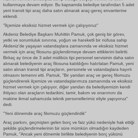
kullanmaya devam ediyor. Bu kapsamda belediye tarafından 5 adet
yeni transit tipi araç daha satın alınarak araç-gereç envanterine
eklendi.
"İlçemize eksiksiz hizmet vermek için çalışıyoruz"
Akdeniz Belediye Başkanı Muhittin Pamuk, çok geniş bir görev,
yetki ve sorumluluk sınırına, yoğun ve hareketli bir nüfusa sahip
Akdeniz'de yaşayan vatandaşlara zamanında ve eksiksiz hizmet
vermek için araç filosunu güçlendirmeye devam ettiklerini belirtti.
Birkaç ay önce de 3 adet midibüs tipi personel servisinin daha satın
alınarak belediyenin araç filosuna katıldığını hatırlatan Pamuk, yeni
satın alınan transit tipi araçların, personele ve vatandaşlara hayırlı
olmasını temenni etti. Pamuk, "Bir yandan araç ve gereç filomuzu
güçlendirerek ilçemize ve vatandaşlarımıza zamanında ve eksiksiz
hizmet vermek için çalışıyor, diğer yandan da belediyemizin kendi
ihtiyacı olan araçların tedarikini, tamir, bakım ve onarımını da
makine ikmal sahamızda teknik personellerimiz eliyle yapıyoruz"
dedi.
"Yeni dönemde araç filomuzu güçlendirdik"
Araç parkını, geçmişten gelen borç ve faiz yükü nedeniyle hak ettiği
şekilde güçlendirmelerinin bir süre mümkün olmadığın kaydeden
Pamuk, "Ancak yeni dönemle birlikte belediyenin borç yükünü