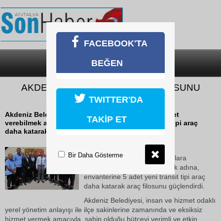
FACEBOOK'TA
BEĞEN
SON DAKİKA
KATEGORİLER
AKDENİZ BELEDİYESİ ARAÇ FİLOSUNU
GÜÇLENDİRDİ
TWITTER'DA
Akdeniz Belediyesi, vatandaşlara zamanında hizmet
TAKİP ET
verebilmek adına, envanterine 5 adet yeni transit tipi araç
daha katarak araç filosunu güçlendirdi.
25 Ekim 2018 Perşembe 10:08
Bir Daha Gösterme
Akdeniz Belediyesi, vatandaşlara
zamanında hizmet verebilmek adına,
envanterine 5 adet yeni transit tipi araç
daha katarak araç filosunu güçlendirdi.
Akdeniz Belediyesi, insan ve hizmet odaklı
yerel yönetim anlayışı ile ilçe sakinlerine zamanında ve eksiksiz
hizmet vermek amacıyla, sahip olduğu bütçeyi verimli ve etkin