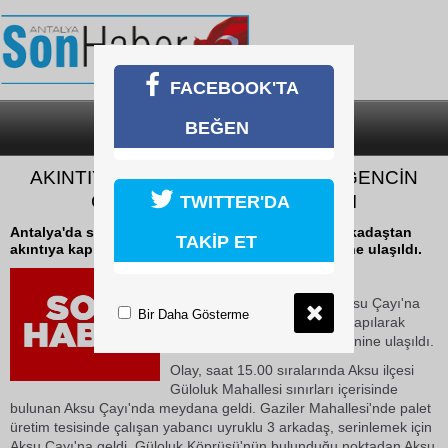
FACEBOOK'TA
BEĞEN
SON DAKİKA
KATEGORİLER
AKINTIYA KAPILARAK KAYBOLAN GENCİN
CANSIZ BEDENİNE ULAŞILDI
TWITTER'DA
Antalya'da serinlemek için Aksu Çayı'na giren 3 arkadaştan
TAKİP ET
akıntıya kapılarak kaybolan gencin cansız bedenine ulaşıldı.
11 Mayıs 2026 Pazartesi 20:13
Antalya'da serinlemek için Aksu Çayı'na
Bir Daha Gösterme
giren 3 arkadaştan akıntıya kapılarak
kaybolan gencin cansız bedenine ulaşıldı.
Olay, saat 15.00 sıralarında Aksu ilçesi
Güloluk Mahallesi sınırları içerisinde
bulunan Aksu Çayı'nda meydana geldi. Gaziler Mahallesi'nde palet
üretim tesisinde çalışan yabancı uyruklu 3 arkadaş, serinlemek için
Aksu Çayı'na geldi. Güloluk Köprüsü'nün bulunduğu noktadan Aksu