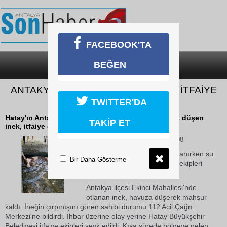
FACEBOOK'TA
BEĞEN
SON DAKİKA
KATEGORİLER
ANTAKYA’DA HAVUZA DÜŞEN İNEĞİ İTFAİYE
KURTARDI
TWITTER'DA
Hatay'ın Antakya ilçesinde otlanırken su havuzuna düşen
TAKİP ET
inek, itfaiye ekipleri tarafından kurtarıldı.
11 Haziran 2026 Perşembe 09:08
Hatay'ın Antakya ilçesinde otlanırken su
Bir Daha Gösterme
havuzuna düşen inek, itfaiye ekipleri
tarafından kurtarıldı.
Antakya ilçesi Ekinci Mahallesi'nde
otlanan inek, havuza düşerek mahsur
kaldı. İneğin çırpınışını gören sahibi durumu 112 Acil Çağrı
Merkezi'ne bildirdi. İhbar üzerine olay yerine Hatay Büyükşehir
Belediyesi itfaiye ekipleri sevk edildi. Kısa sürede bölgeye gelen