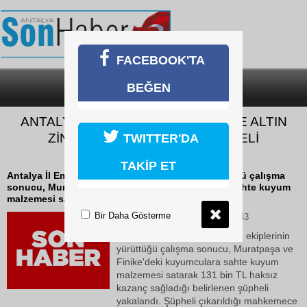
FACEBOOK'TA
BEĞEN
SON DAKİKA
KATEGORİLER
ANTALYA’DA KUYUMCULARI SAHTE ALTIN
ZİNCİRLE DOLANDIRAN ŞÜPHELİ
TWITTER'DA
TUTUKLANDI
TAKİP ET
Antalya İl Emniyet Müdürlüğü ekiplerinin yürüttüğü çalışma
sonucu, Muratpaşa ve Finike'deki kuyumculara sahte kuyum
malzemesi satarak 131 bin TL haksız...
Bir Daha Gösterme
10 Haziran 2026 Çarşamba 15:43
Antalya İl Emniyet Müdürlüğü ekiplerinin
yürüttüğü çalışma sonucu, Muratpaşa ve
Finike'deki kuyumculara sahte kuyum
malzemesi satarak 131 bin TL haksız
kazanç sağladığı belirlenen şüpheli
yakalandı. Şüpheli çıkarıldığı mahkemece