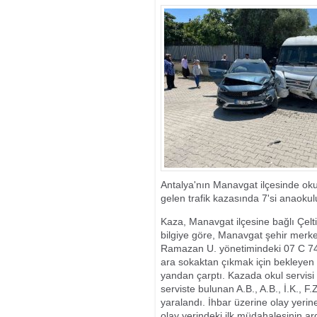
SANATSEVERL
Antalya'nın Manavgat ilçesinde oku
gelen trafik kazasında 7'si anaokul
Kaza, Manavgat ilçesine bağlı Çelt
bilgiye göre, Manavgat şehir merke
Ramazan U. yönetimindeki 07 C 7402
ara sokaktan çıkmak için bekleyen 
yandan çarptı. Kazada okul servisi
serviste bulunan A.B., A.B., İ.K., F.Z
yaralandı. İhbar üzerine olay yerine 
olay yerindeki ilk müdahalesinin ar