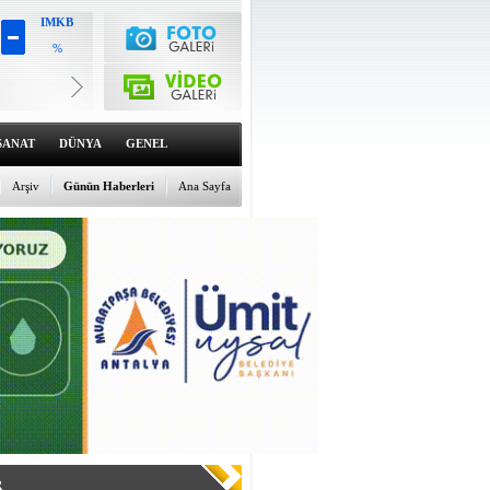
IMKB
%
Altın
6530.74
%0.59
Dolar
47.5887
%0.03
SANAT
DÜNYA
GENEL
Euro
55.0561
Arşiv
Günün Haberleri
Ana Sayfa
%0.03
R