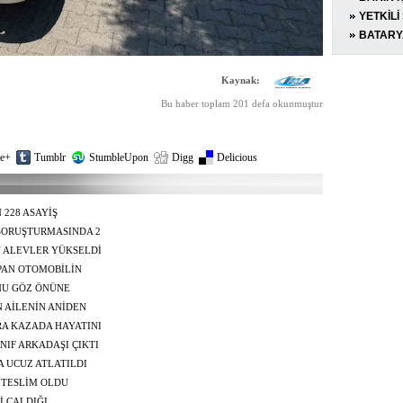
KAMER
HEDEF 
YETKİLİ
AĞAÇLA
EŞYALA
BATARYA
ALEVLE
YANGIN
Kaynak:
Bu haber toplam 201 defa okunmuştur
e+
Tumblr
StumbleUpon
Digg
Delicious
 228 ASAYİŞ
SORUŞTURMASINDA 2
N ALEVLER YÜKSELDİ
PAN OTOMOBİLİN
ONU GÖZ ÖNÜNE
 AİLENİN ANİDEN
 ÖLÜMDEN DÖNDÜ
RA KAZADA HAYATINI
 SONRA GELEN
NIF ARKADAŞI ÇIKTI
ZA UCUZ ATLATILDI
 TESLİM OLDU
İ ÇALDIĞI