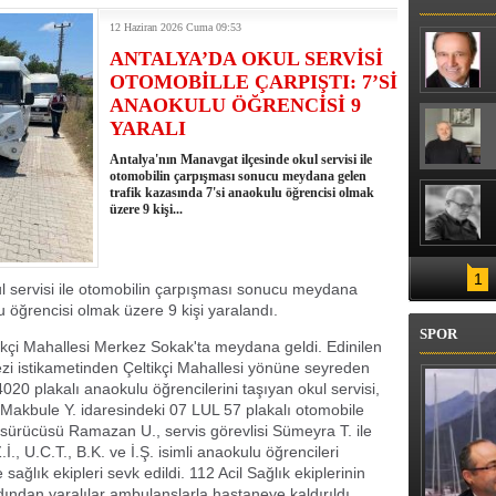
ERLE BULUŞTU
12 Haziran 2026 Cuma 09:53
ANTALYA’DA OKUL SERVİSİ
OTOMOBİLLE ÇARPIŞTI: 7’Sİ
ANAOKULU ÖĞRENCİSİ 9
YARALI
Antalya'nın Manavgat ilçesinde okul servisi ile
otomobilin çarpışması sonucu meydana gelen
trafik kazasında 7'si anaokulu öğrencisi olmak
üzere 9 kişi...
1
l servisi ile otomobilin çarpışması sonucu meydana
u öğrencisi olmak üzere 9 kişi yaralandı.
SPOR
ikçi Mahallesi Merkez Sokak'ta meydana geldi. Edinilen
zi istikametinden Çeltikçi Mahallesi yönüne seyreden
0 plakalı anaokulu öğrencilerini taşıyan okul servisi,
Makbule Y. idaresindeki 07 LUL 57 plakalı otomobile
 sürücüsü Ramazan U., servis görevlisi Sümeyra T. ile
.İ., U.C.T., B.K. ve İ.Ş. isimli anaokulu öğrencileri
sağlık ekipleri sevk edildi. 112 Acil Sağlık ekiplerinin
dından yaralılar ambulanslarla hastaneye kaldırıldı.