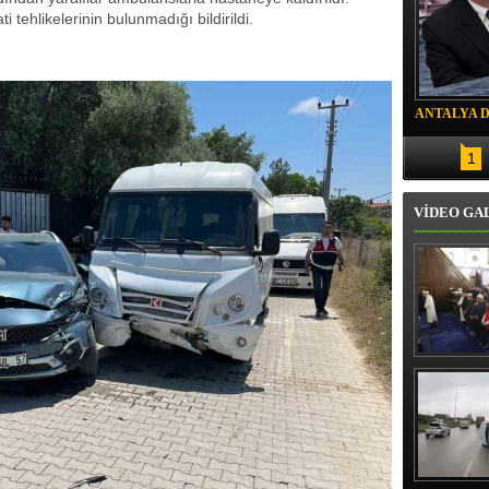
i tehlikelerinin bulunmadığı bildirildi.
ANTALYA 
DRON SAL
1
VİDEO GA
Erbaş, Ha
Veli Cam
teravih 
kıld