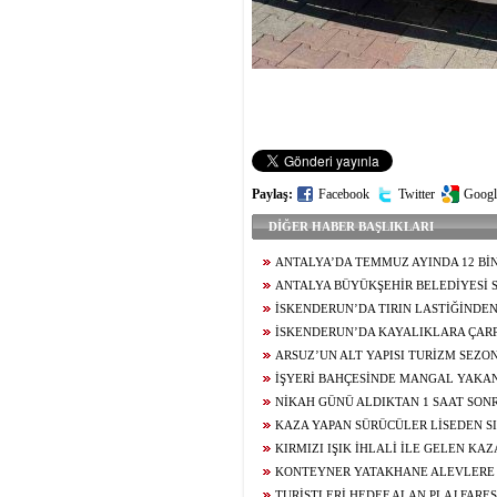
Paylaş:
Facebook
Twitter
Googl
DİĞER HABER BAŞLIKLARI
ANTALYA’DA TEMMUZ AYINDA 12 BİN
OLAYININ YÜZDE 99,9’U AYDINLATILDI
ANTALYA BÜYÜKŞEHİR BELEDİYESİ 
ŞÜPHELİ YENİDEN ADLİYEDE
İSKENDERUN’DA TIRIN LASTİĞİNDE
İSKENDERUN’DA KAYALIKLARA ÇAR
SÜRÜCÜSÜ YARALANDI
ARSUZ’UN ALT YAPISI TURİZM SEZ
ALINARAK GÜÇLENDİRİLİYOR
İŞYERİ BAHÇESİNDE MANGAL YAKAN
YOLA FIRLAYAN 2 YAŞINDAKİ ÇOCUĞU
NİKAH GÜNÜ ALDIKTAN 1 SAAT SON
KAYBEDEN GENCİN AİLESİNDEN 29 GÜN
KAZA YAPAN SÜRÜCÜLER LİSEDEN SI
TAHLİYEYE TEPKİ
KIRMIZI IŞIK İHLALİ İLE GELEN KA
KONTEYNER YATAKHANE ALEVLERE
TURİSTLERİ HEDEF ALAN PLAJ FARES