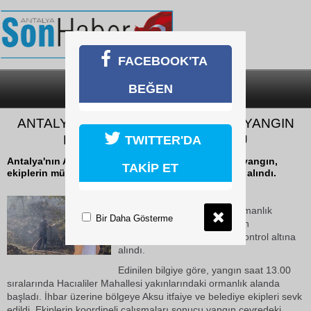
FACEBOOK'TA
BEĞEN
SON DAKİKA
KATEGORİLER
ANTALYA’DA ORMANLIK ALANDAKİ YANGIN
BÜYÜMEDEN SÖNDÜRÜLDÜ
TWITTER'DA
Antalya'nın Aksu ilçesinde ormanlık alanda çıkan yangın,
TAKİP ET
ekiplerin müdahalesiyle büyümeden kontrol altına alındı.
12 Haziran 2026 Cuma 14:28
Antalya'nın Aksu ilçesinde ormanlık
Bir Daha Gösterme
alanda çıkan yangın, ekiplerin
müdahalesiyle büyümeden kontrol altına
alındı.
Edinilen bilgiye göre, yangın saat 13.00
sıralarında Hacıaliler Mahallesi yakınlarındaki ormanlık alanda
başladı. İhbar üzerine bölgeye Aksu itfaiye ve belediye ekipleri sevk
edildi. Ekiplerin koordineli çalışmaları sonucu yangın çevredeki