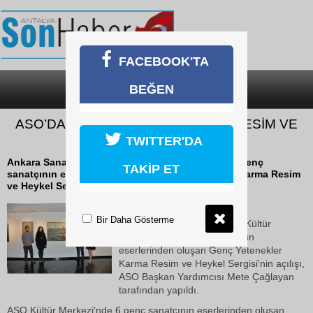
FACEBOOK'TA
BEĞEN
SON DAKİKA
KATEGORİLER
ASO’DA GENÇ YETENEKLERDEN RESİM VE
HEYKEL SERGİSİ
TWITTER'DA
Ankara Sanayi Odası (ASO) Kültür Merkezi'nde 6 genç
TAKİP ET
sanatçının eserlerinden oluşan Genç Yetenekler Karma Resim
ve Heykel Sergisi'nin açılışı, ASO Başkan...
17 Ekim 2018 Çarşamba 11:58
Bir Daha Gösterme
Ankara Sanayi Odası (ASO) Kültür
Merkezi'nde 6 genç sanatçının
eserlerinden oluşan Genç Yetenekler
Karma Resim ve Heykel Sergisi'nin açılışı,
ASO Başkan Yardımcısı Mete Çağlayan
tarafından yapıldı.
ASO Kültür Merkezi'nde 6 genç sanatçının eserlerinden oluşan