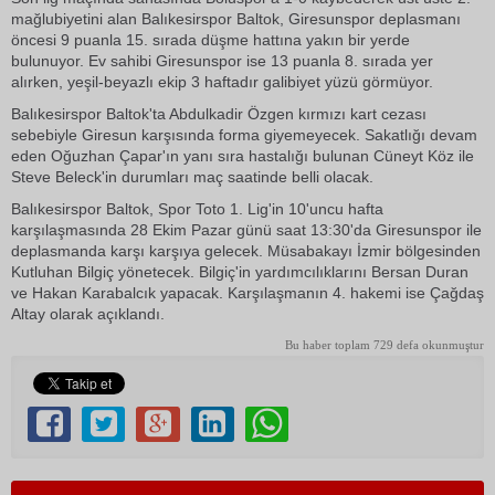
mağlubiyetini alan Balıkesirspor Baltok, Giresunspor deplasmanı
öncesi 9 puanla 15. sırada düşme hattına yakın bir yerde
bulunuyor. Ev sahibi Giresunspor ise 13 puanla 8. sırada yer
alırken, yeşil-beyazlı ekip 3 haftadır galibiyet yüzü görmüyor.
Balıkesirspor Baltok'ta Abdulkadir Özgen kırmızı kart cezası
sebebiyle Giresun karşısında forma giyemeyecek. Sakatlığı devam
eden Oğuzhan Çapar'ın yanı sıra hastalığı bulunan Cüneyt Köz ile
Steve Beleck'in durumları maç saatinde belli olacak.
Balıkesirspor Baltok, Spor Toto 1. Lig'in 10'uncu hafta
karşılaşmasında 28 Ekim Pazar günü saat 13:30'da Giresunspor ile
deplasmanda karşı karşıya gelecek. Müsabakayı İzmir bölgesinden
Kutluhan Bilgiç yönetecek. Bilgiç'in yardımcılıklarını Bersan Duran
ve Hakan Karabalcık yapacak. Karşılaşmanın 4. hakemi ise Çağdaş
Altay olarak açıklandı.
Bu haber toplam 729 defa okunmuştur