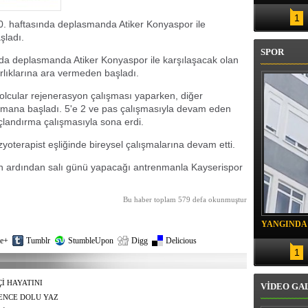
 RENKLENİYOR
1
0. haftasında deplasmanda Atiker Konyaspor ile
şladı.
SPOR
nda deplasmanda Atiker Konyaspor ile karşılaşacak olan
rlıklarına ara vermeden başladı.
lcular rejenerasyon çalışması yaparken, diğer
idmana başladı. 5'e 2 ve pas çalışmasıyla devam eden
landırma çalışmasıyla sona erdi.
zyoterapist eşliğinde bireysel çalışmalarına devam etti.
znin ardından salı günü yapacağı antrenmanla Kayserispor
Bu haber toplam 579 defa okunmuştur
YANGINDA
e+
Tumblr
StumbleUpon
Digg
Delicious
KURTARIL
1
Çİ HAYATINI
VİDEO GA
ENCE DOLU YAZ