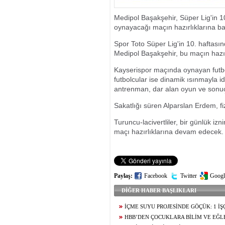
KONSERLERLE
Medipol Başakşehir, Süper Lig'in 1
oynayacağı maçın hazırlıklarına ba
Spor Toto Süper Lig'in 10. haftası
Medipol Başakşehir, bu maçın hazı
Kayserispor maçında oynayan futbo
futbolcular ise dinamik ısınmayla 
antrenman, dar alan oyun ve sonuç
Sakatlığı süren Alparslan Erdem, fi
Turuncu-lacivertliler, bir günlük i
maçı hazırlıklarına devam edecek.
Paylaş:
Facebook
Twitter
Googl
DİĞER HABER BAŞLIKLARI
İÇME SUYU PROJESİNDE GÖÇÜK: 1 İŞ
KAYBETTİ, 1’İ AĞIR YARALI
HBB’DEN ÇOCUKLARA BİLİM VE EĞL