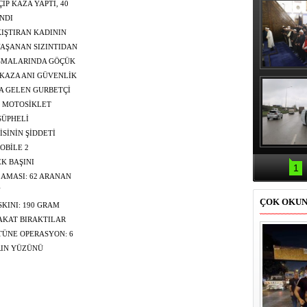
İP KAZA YAPTI, 40
NDI
KIŞTIRAN KADININ
AŞANAN SIZINTIDAN
IŞMALARINDA GÖÇÜK
Erbaş, Ha
 KAZA ANI GÜVENLİK
Veli Cam
YA GELEN GURBETÇİ
teravih 
kıld
BETTİ
İ, MOTOSİKLET
ŞÜPHELİ
İSİNİN ŞİDDETİ
OBİLE 2
Samsun'da
kazası: 
K BAŞINI
1
YBETTİ
AMASI: 62 ARANAN
 CEZA KESİLDİ
N
ÇOK OKU
KINI: 190 GRAM
AKAT BIRAKTILAR
TÜNE OPERASYON: 6
IN YÜZÜNÜ