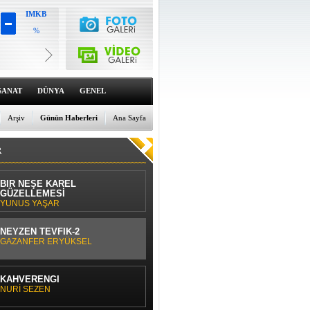
IMKB
%
Altın
6659.71
%0
Dolar
47.6791
SANAT
DÜNYA
GENEL
%0
Euro
55.1258
Arşiv
Günün Haberleri
Ana Sayfa
%0
R
BİR NEŞE KAREL
GÜZELLEMESİ
YUNUS YAŞAR
NEYZEN TEVFİK-2
GAZANFER ERYÜKSEL
KAHVERENGİ
NURİ SEZEN