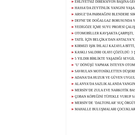
ETKİNLİKLERİ
EHLİYETSİZ DİREKSİYON BAŞINA GEÇ
BİN TL CEZA ÖDEDİ
HASSA’DA ZEYTİNLİK YANGINI YAŞA
ARSUZ’DA PARMAĞINI BLENDERE SI
YARDIMINA İTFAİYE YETİŞTİ
DEFNE’DE DOĞALGAZ BORUSUNDA Y
ALEVLER YÜKSELDİ
YEDİGÖZE İÇME SUYU PROJESİ ÇAL
MEYDANA GELDİ
OTOMOBİLLER KAVŞAKTA ÇARPIŞTI,
KAMERASINA YANSIDI:1 YARALI
TATİL İÇİN BELÇİKA’DAN ANTALYA’
GENÇ TRAFİK KAZASINDA HAYATINI KAY
KIRMIZI IŞIK İHLALİ KAZAYLA BİTT
SÜRÜCÜSÜ YARALANDI
KASKLI SALDIRI OLAYI ÇÖZÜLDÜ: 3 
TUTUKLANDI
5 YILDIR BİRLİKTE YAŞADIĞI SEVGİL
KAMERADA
’U’ DÖNÜŞÜ YAPMAK İSTEYEN OTOM
MOTOSİKLET OK GİBİ SAPLANDI
SAVRULAN MOTOSİKLETTEN DÜŞERE
KALDIRIMA ÇARPAN GENÇ HAYATINI KA
ADANA’DA HUZUR VE GÜVEN UYGUL
ŞAHIS YAKALANDI, 3 MİLYON 924 BİN TL
ALANYA’DA SAZLIK ALANDA YANGI
MERSİN’DE ZULA EVE NARKOTİK BAS
EROİN ELE GEÇİRİLDİ
ÇOBAN KÖPEĞİNİ TÜFEKLE VURUP S
MERSİN’DE ’DALTONLAR’ SUÇ ÖRGÜ
TUTUKLAMA
MAHALLE BULUŞMALARI ÇOCUKLAR
GÜLDÜRÜYOR