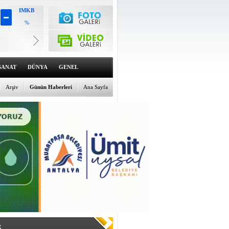
IMKB
%
Altın
6564.03
%1.29
Dolar
47.6973
SANAT
DÜNYA
GENEL
%0.12
Euro
54.989
Arşiv
Günün Haberleri
Ana Sayfa
%-0.07
R