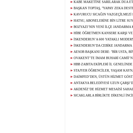
YÖNELİK KARARLAR ALINDI
TEMASLARDA BULUNDU
KABE MAKETİNE SARILARAK DUA ET
GENCİN UMRE HAYALİ GERÇEK OLUYOR
BAŞKAN TOPTAŞ, "YAPAY ZEKA DES
KAMERALARIMIZLA PARKLARIMIZIN TAM
KAVURUCU SICAĞIN VAZGEÇİLMEZİ
HALE GETİRİYORUZ"
USTALARIN ELİNDE LEZZET BULUYOR
HATSU, ABONELERİNE BİN LİTRE SU
BOZYAZI’NIN YENİ İLÇE JANDARMA
BAŞLADI
HİBE ÖĞRETMEN KANSERE KARŞI VE
MÜCADELESİNİ KAYBETTİ
İSKENDERUN’A 600 YATAKLI MODER
HASTANESİ YÜKSELİYOR
İSKENDERUN’DA CEBİKE JANDARM
YAPIMINDA SONA GELİNDİ
AESOB BAŞKANI DERE: "BİR USTA, B
DEĞERLİDİR"
OVAKENT’TE İMAM BUHARİ CAMİİ’N
DUALARLA ATILDI
HBB ZABITA EKİPLERİ İL GENELİND
GERÇEKLEŞTİRDİ
STAJYER ÖĞRENCİLER, YAŞAM KAYN
YOLCULUĞUNU YERİNDE İNCELEDİ
DAİMFED’DEN, ÜSTÜN HİZMET GÖST
BELGESİ
ANTAKYA BELEDİYESİ UZUN ÇARŞI’
ÇALIŞMASI GERÇEKLEŞTİRDİ
AKDENİZ’DE HİZMET MESAİSİ SAHAD
MAHALLE SAKİNLERİYLE BULUŞTU
SICAKLARLA BİRLİKTE DİKENLİ İNCİ