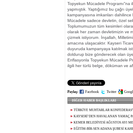
Topyekun Mücadele Programı"na ilk
yapmıştık. Yaptığımız bu çağrı üyel
kampanyasına imkanları dahilince 
Mücadele sadece devletin, özel sek
Toplumumuzun tüm kesimleri olarak 
olarak her zaman devletimizin ve m
çizmek istiyorum. İnşallah, Milleti
amacına ulaşacaktır. Kayseri Ticar
duyuruda kampanyaya katılmak iste
doldurup bize gönderecek olan üyel
Enflasyonla Topyekun Mücadele Pr
ilgili her türlü belge, döküman ve a
Paylaş:
Facebook
Twitter
Googl
DİĞER HABER BAŞLIKLARI
TÜRKİYE MUHTARLAR KONFEDERAS
BAŞDEĞİRMEN’E ‘YILIN EN BAŞARILI BE
KAYSERİ’DEN HAVALANAN YAMAÇ P
ÖDÜLÜ
5,5 SAAT SONRA KAHRAMANMARAŞ’A İN
KEMER BELEDİYESİ AĞUSTOS AYI ME
TOPLANTISINDA ARAÇ FİLOSUNUN GÜÇL
EĞİTİM-BİR-SEN ADANA ŞUBESİ KA