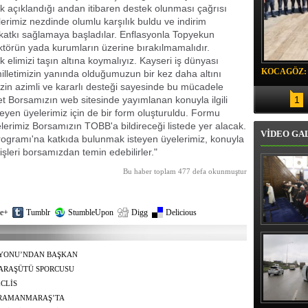
 açıklandığı andan itibaren destek olunması çağrısı
erimiz nezdinde olumlu karşılık buldu ve indirim
katkı sağlamaya başladılar. Enflasyonla Topyekun
törün yada kurumların üzerine bırakılmamalıdır.
elimizi taşın altına koymalıyız. Kayseri iş dünyası
KOCAGÖZ:
illetimizin yanında olduğumuzun bir kez daha altını
mizin azimli ve kararlı desteği sayesinde bu mücadele
SORUMLU
et Borsamızın web sitesinde yayımlanan konuyla ilgili
1
yen üyelerimiz için de bir form oluşturuldu. Formu
erimiz Borsamızın TOBB'a bildireceği listede yer alacak.
VİDEO GA
ogramı'na katkıda bulunmak isteyen üyelerimiz, konuyla
fişleri borsamızdan temin edebilirler."
Bu haber toplam 477 defa okunmuştur
e+
Tumblr
StumbleUpon
Digg
Delicious
Erbaş, Ha
Veli Cam
teravih 
YONU’NDAN BAŞKAN
kıld
LEDİYE BAŞKANI’
ARAŞÜTÜ SPORCUSU
Dİ
CLİS
ENDİRİLMESİNE
HRAMANMARAŞ’TA