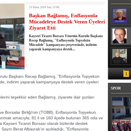
NDA 2 ŞÜPHELİ SERBEST BIRAKILDI
23 Ekim 2018 Salı 13:08
Başkan Bağlamış, Enflasyonla
Mücadeleye Destek Veren Üyeleri
Ziyaret Etti
Kayseri Ticaret Borsası Yönetim Kurulu Başkanı
Recep Bağlamış, "Enflasyonla Topyekün
Mücadele" kampanyası çerçevesinde, indirim
yaparak kampanyaya destek...
1
urulu Başkanı Recep Bağlamış, "Enflasyonla Topyekün
e, indirim yaparak kampanyaya destek veren üyeleri
SPOR
rini teşekkür eden Bağlamış, ziyarete dair şunları
ve Borsalar Birliği'nin (TOBB), Enflasyonla Topyekun
nmak amacıyla; 81 il ve 160 ilçede bulunan 365 oda ve
a Kayseri Ticaret Borsası olarak bizlerde destek
Sayın Berat Albayrak'ın açıkladığı, "Enflasyonla