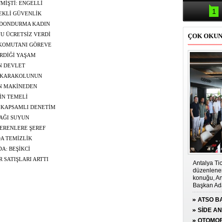
Samsun'da
MİŞTİ: ENGELLİ
kazası: 
1
TEKLİ GÜVENLİK
AMINI İZLENEBİLİR
 DONDURMA KADIN
YU ÜCRETSİZ VERDİ
ÇOK OKU
 KOMUTANI GÖREVE
RDİĞİ YAŞAM
N DEVLET
A KARAKOLUNUN
İN MAKİNEDEN
İN TEMELİ
E KAPSAMLI DENETİM
AĞI SUYUN
ERENLERE ŞEREF
DA TEMİZLİK
A: BEŞİKCİ
R SATIŞLARI ARTTI
Antalya Tic
düzenlenen
konuğu, An
Başkan Ada
ATSO BA
KONUĞ
SİDE A
ÇOCUĞA
OTOMOB