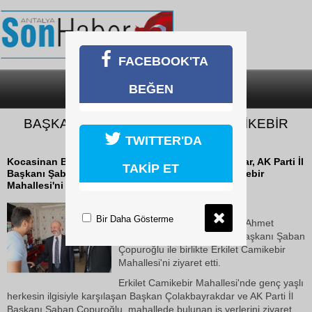
FACEBOOK'TA
BEĞEN
SON DAKİKA
KATEGORİLER
BAŞKAN ÇOLAKBAYRAKDAR CAMİKEBİR
MAHALLESİNİ ZİYARET ETTİ
TWITTER'DA
Kocasinan Belediye Başkanı Ahmet Çolakbayrakdar, AK Parti İl
TAKİP ET
Başkanı Şaban Çopuroğlu ile birlikte Erkilet Camikebir
Mahallesi'ni ziyaret etti.
26 Ekim 2018 Cuma 12:18
Bir Daha Gösterme
Kocasinan Belediye Başkanı Ahmet
Çolakbayrakdar, AK Parti İl Başkanı Şaban
Çopuroğlu ile birlikte Erkilet Camikebir
Mahallesi'ni ziyaret etti.
Erkilet Camikebir Mahallesi'nde genç yaşlı
herkesin ilgisiyle karşılaşan Başkan Çolakbayrakdar ve AK Parti İl
Başkanı Şaban Çopuroğlu, mahallede bulunan iş yerlerini ziyaret