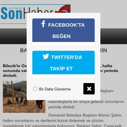
FACEBOOK'TA
BEĞEN
SON DAKİKA
KATEGORİLER
BAŞKAN ŞAHİN VATANDAŞLARIN
SORUNLARINI DİNLEDİ
TWITTER'DA
Bilecik'in Osmaneli Belediye Başkanı Münür Şahin, hafta
TAKİP ET
sonunda vatandaşlarla bir araya gelerek sorunlarını yerinde
dinledi.
22 Ekim 2018 Pazartesi 11:38
Bir Daha Gösterme
Bilecik'in Osmaneli Belediye Başkanı
Münür Şahin, hafta sonunda
vatandaşlarla bir araya gelerek sorunlarını
yerinde dinledi.
Osmaneli Belediye Başkanı Münür Şahin,
halkın sorunlarını ve dertlerini bizzat dinlemek ve çözüm
üretebilmek için vatandaşlarla buluşuyor. Başkan Şahin, Camicedit