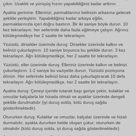
çıkın. Uzaklık ve yürüyüş hızını yapabildiğiniz kadar arttırın.
Ayakta gerinme: Ellerinizi, parmaklarınız belinizin arkasına gelecek
şekilde yerleştirin. Yapabildiğiniz kadar arkaya eğilin,
parmaklarınızla içeri doğru bastırın. Bir iki saniye böyle durun. 10
kez tekrarlayın, her seferinde daha fazla eğilmeye çalışın. Ağrınız
kötüleşmedikçe her 2 saatte bir tekrarlayın.
Yüzüstü, dirsekler üzerinde duruş: Dirsekler üzerinde kalkın ve
belinizi çukurlaştırın. 10 saniye boyunca bu şekilde durun. 3 kez
tekrarlayın. Ağrı kötüleşmedikçe, her 2 saatte bir tekrarlayın.
Yüzüstü, eller üzerinde duruş: Elleriniz üzerinde kalkın ve belinizi
çukurlaştırın. 1-2 saniye bu vaziyette durun. Yüzüstü pozisyona
dönün. Her seferinde belinizi biraz daha çukurlaştırarak 10 defa
tekrarlayın. Ağrı kötüleşmedikçe, her 2 saatte bir tekrarlayın.
Ayakta duruş: Çeneyi içeride tutarak başı geriye çekin, kulaklar ve
omuzlar kalçalarla bir hizada olmalı ve ayaklar üzerinde dengeli
şekilde durulmalıdır (iyi duruş solda, kötü duruş sağda
gösterilmektedir).
Otururken duruş: Kulaklar ve omuzlar, kalçalar üzerinde ve hizalı
durmalıdır, ayakta dururken belde oluşan çukur, otururken de
olmalıdır (kötü duruş solda, iyi duruş sağda gösterilmektedir).