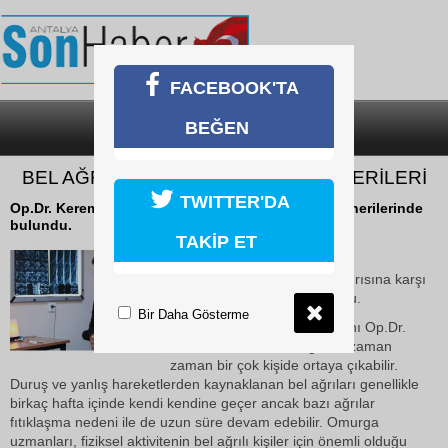
FACEBOOK'TA
BEĞEN
SON DAKİKA
KATEGORİLER
BEL AĞRISINA KARŞI EGZERSİZ ÖNERİLERİ
TWITTER'DA
Op.Dr. Kerem Bıkmaz, bel ağrısına karşı egzersiz önerilerinde
bulundu.
TAKİP ET
18 Ekim 2018 Perşembe 15:43
Op.Dr. Kerem Bıkmaz, bel ağrısına karşı
egzersiz önerilerinde bulundu.
Bir Daha Gösterme
INCA Klinik Nöroşirurji Uzmanı Op.Dr.
Kerem Bıkmaz, "Bel ağrıları zaman
zaman bir çok kişide ortaya çıkabilir.
Duruş ve yanlış hareketlerden kaynaklanan bel ağrıları genellikle
birkaç hafta içinde kendi kendine geçer ancak bazı ağrılar
fıtıklaşma nedeni ile de uzun süre devam edebilir. Omurga
uzmanları, fiziksel aktivitenin bel ağrılı kişiler için önemli olduğu