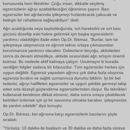
konusunda hem fikirdirler. Çoğu insan, dikkatle seçilmiş
egzersizlerin ağrıyı azaltabileceğini öğrenince şaşırır. Bazı
egzersizler bel ağrılarında iyileşmeyi hızlandırarak çabucak ve
belirgin bir rahatlama sağlayabiliyor" dedi.
Ağrı azaldığında veya kaybolduğunda, sırt hareketini ve sırt kası
gücünü düzeltip eski haline getirmek için başka egzersizlerin
yardımcı olabildiğini ifade eden Op.Dr. Bıkmaz, "Bunlar, tam bir
iyileşmeye ulaşmanıza ve ağrının tekrar ortaya çıkmasından
korunmanıza yardımcı olacaktır. Doktorların birçoğu, aktiviteden
sonra da devam etmedikçe, aktivite sırasındaki ağrı artışını önemli
bulmaz. Bu nedenle aktif kalmaya çalışın. Unutmayın ki burada
verdiğim bilgiler sadece bir kılavuzdur. Tüm egzersizler herkes için
uygun değildir. Egzersiz yaparken ağrınız çok daha fazla oluyorsa
egzersizi bırakın ve sağlık uzmanınıza durumu bildirin. İyi bir bel
tedavisi, ağrıyı hafifleten egzersizler ve uygun şekilde germeyi takip
eden orta düzeyli güçlendirme egzersizlerinden oluşur. Bu teknikleri
kullanarak kendinize dikkat etmeniz, daha sonra ortaya çıkabilecek
belirtileri önlemek için iyi bir savunma olmakla beraber, iyileşmenize
de yardım edebilir" diye konuştu.
Op.Dr. Bıkmaz, bel ağrısına karşı egzersizlerin bazılarını şöyle
sıraladı:
"Yürüyüş: 10 dakika ile başlayın ve 30 dakika ve daha fazla süreye